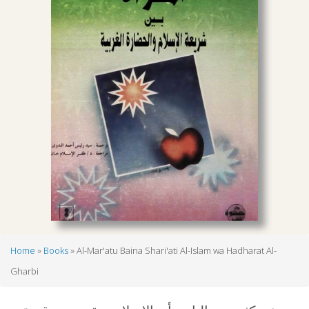
Home
Books
Al-Mar'atu Baina Shari'ati Al-Islam wa Hadharat Al-
Breadcrumb
Gharbi