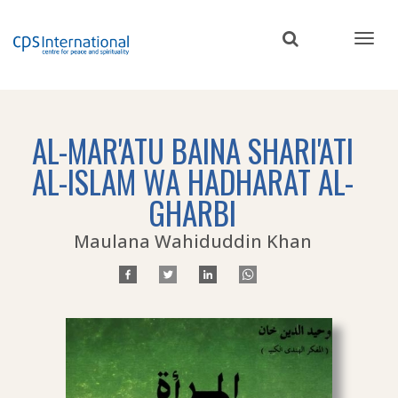
Skip
to
main
content
AL-MAR'ATU BAINA SHARI'ATI
AL-ISLAM WA HADHARAT AL-
GHARBI
Maulana Wahiduddin Khan