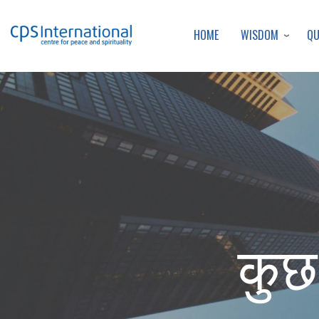
WISDOM
Q
HOME
कुछ