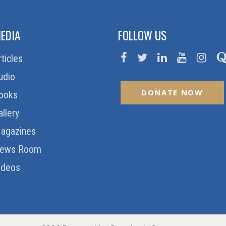
EDIA
FOLLOW US
rticles
udio
DONATE NOW
ooks
allery
agazines
ews Room
ideos