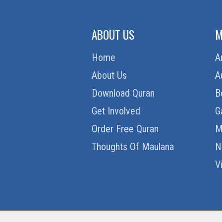
ABOUT US
M
Home
A
About Us
A
Download Quran
B
Get Involved
G
Order Free Quran
M
Thoughts Of Maulana
N
V