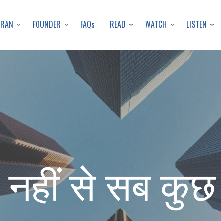
Skip
to
URAN
FOUNDER
READ
WATCH
LISTEN
FAQs
main
content
 नहीं से सब कु