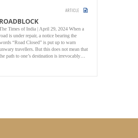
ARTICLE
ROADBLOCK
A LES
The Times of India | April 29, 2024 When a
The Abbasid
road is under repair, a notice bearing the
Empire fro
words “Road Closed” is put up to warn
Baghdad re
unwary travellers. But this does not mean that
the calipha
the path to one’s destination is irrevocably…
task, they 
whose…