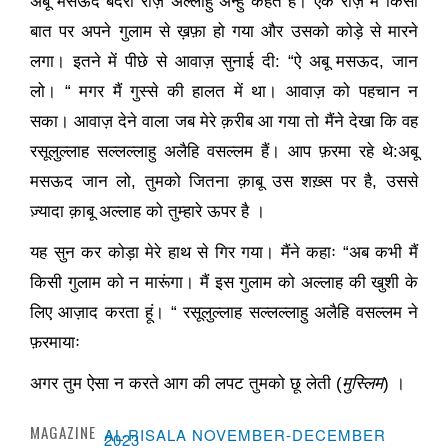
अबू मसऊद बदरी रज़ि अल्लाहु अन्हु कहते हैं। एक रोज़ मैं किसी
बात पर अपने गुलाम से ख़फ़ा हो गया और उसको कोड़े से मारने
लगा। इतने में पीछे से आवाज़ सुनाई दी: “ऐ अबू मसऊद
,
जान
लो। “ मगर मैं गुस्से की हालत में था। आवाज़ को पहचान न
सका। आवाज़ देने वाला जब मेरे क़रीब आ गया तो मैंने देखा कि वह
रसूलुल्लाह सल्लल्लाहु अलैहि वसल्लम हैं। आप फ़रमा रहे थे:अबू
मसऊद जान लो
,
तुमको जितना क़ाबू उस शख़्स पर है
,
उससे
ज़्यादा क़ाबू अल्लाह को तुम्हारे ऊपर है ।
यह सुन कर कोड़ा मेरे हाथ से गिर गया। मैंने कहाः “अब कभी मैं
किसी गुलाम को न मारूंगा। मैं इस गुलाम को अल्लाह की खुशी के
लिए आज़ाद करता हूं। “ रसूलुल्लाह सल्लल्लाहु अलैहि वसल्लम ने
फ़रमायाः
अगर तुम ऐसा न करते आग की लपट तुमको छू लेती (
मुस्लिम
) ।
MAGAZINE :
AL-RISALA NOVEMBER-DECEMBER
2023