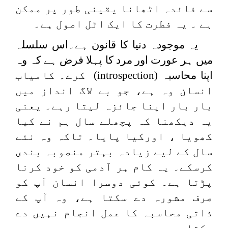
سے فائدہ اٹھانا یقینی طور پر ممکن
ہے ۔ یہ فطرت کا ایک اٹل اصول ہے۔
یہ موجودہ دنیا کا قانون ہے۔اس سلسلہ
میں ہر عورت اور مرد کا پہلا فرض ہے کہ وہ
اپنا محاسبہ
(introspection)
کرے۔ کامیاب
انسان وہ ہے، جو بے لاگ انداز میں
بار بار اپنا جائزہ لیتا رہے۔ یعنی
یہ دیکھنا کہ پچھلے سال ہم نے کیا
کھویا ، اورکیا پایا۔ تاکہ وہ نئے
سال کے لیے زیادہ بہتر منصوبہ بندی
کرسکے۔ یہ کام ہر آدمی کو خود کرنا
پڑتا ہے۔ کوئی دوسرا انسان آپ کو
صرف مشورہ دے سکتا ہے، وہ آپ کے
ذاتی محاسبہ کا عمل انجام نہیں دے
سکتا ۔