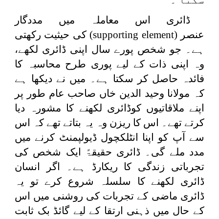
ڈائری اس معاملہ میں مددگار
عنصر
(supporting element)
کی حیثیت رکھتی
ہے۔ جو شخص پورے سال اپنی ڈائری لکھے،
وہ اپنی ذات کے لیے پوری طرح محاسبہ کا
فائدہ حاصل کر سکتا ہے۔ میں نے دیکھا ہے
کہ مولانا وحید الدین خاں صاحب عام طور پر
اپنے ملاقاتیوں کوڈائری لکھنے کا مشورہ دیا
کرتے تھے۔ اس کا ریزن وہ یہ بتاتے تھے کہ اس
سے آپ کو اپنا انٹلکچول ڈیولپمنٹ کرنے میں
مدد ملے گی۔ ڈائری حقیقۃً ایک شخص کی
تجرباتی زندگی کا ریکارڈ ہے۔ اگر انسان
ڈائری لکھنے کا سلسلہ شروع کرے تو یہ
ڈائری ماضی کے تجربات کی روشنی میں اس
کے حال میں ذہنی ارتقا کے لیے گائڈ بک ثابت