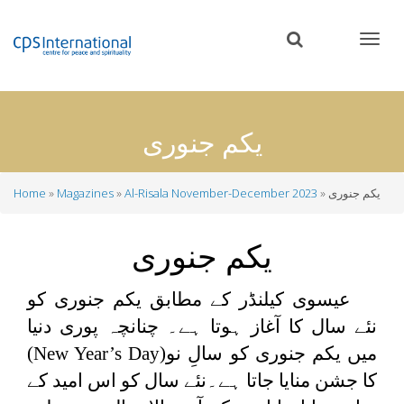
Skip
to
main
content
یکم جنوری
یکم جنوری
Al-Risala November-December 2023
Magazines
Home
Breadcrumb
یکم جنوری
عیسوی کیلنڈر کے مطابق یکم جنوری کو
نئے سال کا آغاز ہوتا ہے۔ چنانچہ پوری دنیا
میں یکم جنوری کو سالِ نو
(New Year’s Day)
کا جشن منایا جاتا ہے۔نئے سال کو اس امید کے