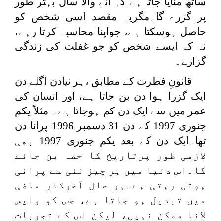
ساتھ منایا جاتا ہے کہ آنے والا سال بہتر طور
پر گزرے گا۔مگریہ مقصد اسی شخص کو
حاصل ہوسکتا ہے، جواپنا محاسبہ کرتا رہے،
نہ کہ ایسے شخص کو جو غفلت کی زندگی
گزارے۔
قانونِ فطرت کے مطابق ،ہر نیادن اگلے دن
ایک گزرا ہوا دن بن جاتا ہے، اور انسان کی
عمر میں سے ایک دن کم ہوجاتا ہے۔ مثلاً یکم
جنوری 1997 کے دن 31 دسمبر 1996 پرانا دن
تھا۔ایک دن کے بعد یکم جنوری 1997 بھی
لازمی طور پرتاریخ کا حصہ بن جائے
گا۔اس دنیا میں ہر چیز نئی سے پرانی
ہوتی رہتی ہے۔ہر حال آخرکار ماضی
میں تبدیل ہو جاتا ہے، جس کو واپس
لانا ممکن نہیں، لیکن اس کے تجربات