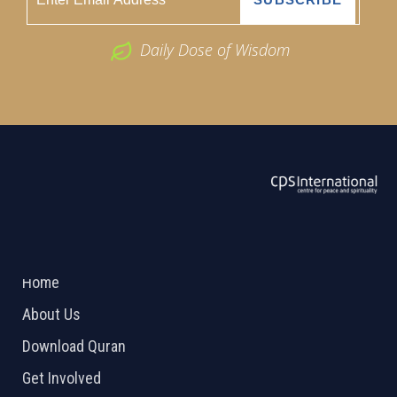
Daily Dose of Wisdom
ABOUT US
2026 Powered by
Openlogic Systems
Home
About Us
Download Quran
Get Involved