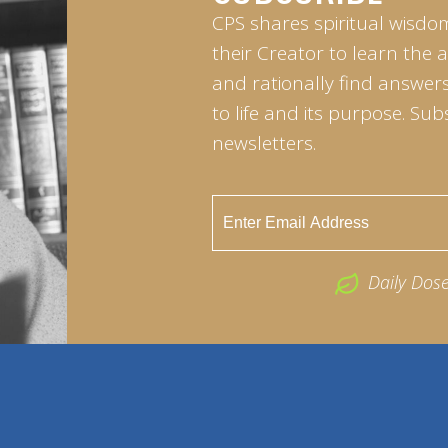
CPS shares spiritual wisdo
their Creator to learn the 
and rationally find answers
to life and its purpose. Sub
newsletters.
Daily Dos