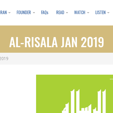
Skip
to
URAN
FOUNDER
READ
WATCH
LISTEN
FAQs
main
content
AL-RISALA JAN 2019
 2019