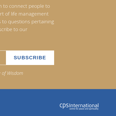
m to connect people to
art of life management
 to questions pertaining
scribe to our
e of Wisdom