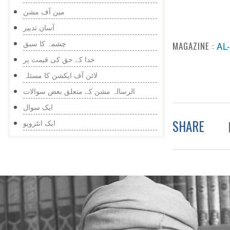
مین آف مشن
آسان تدبیر
چشمہ کا سبق
MAGAZINE :
AL
خدا کے حق کی قیمت پر
لائن آف ایکشن کا مسئلہ
الرسالہ مشن کے متعلق بعض سوالات
ایک سوال
SHARE
ایک انٹرویو