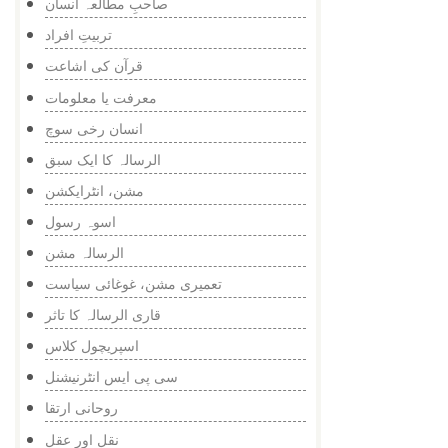
صاحبِ مطالعہ انسان
تربیتِ افراد
قرآن کی اشاعت
معرفت یا معلومات
انسان رخی سوچ
الرسالہ کا ایک سبق
مشن، انٹرایکشن
اسوہ رسول
الرسالہ مشن
تعمیری مشن، غوغائی سیاست
قاری الرسالہ کا تاثر
اسپریچول کلاس
سی پی ایس انٹرنیشنل
روحانی ارتقا
نقل اور عقل