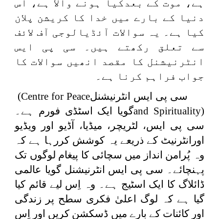
ہے، موت کے بعدکیا ہونے والا ہے، اس
دنیا کے بارے میں خدا کا کریشن پلان
کیا ہے۔ یہ سوالات آئڈیالوجی آف لائف
سے تعلق رکھتے ہیں۔ سی پی ایس
انٹرنیشنل کا مقصد انھیں سوالات کا
جواب فراہم کرنا ہے۔
سی پی ایس انٹرنیشنل
(Centre for Peace
and Spirituality)
گویا ایک اسٹڈی فورم ہے۔
سی پی ایس، لٹریچر، میڈیا، آڈیو اور ویڈیو
اورانٹرنیٹ کے ذریعے یہ کوشش کررہا ہے کہ
وہ پُرامن انداز میں سچائی کا پیغام لوگوں تک
پہنچائے۔ سی پی ایس انٹرنیشنل گویا عالمی
ڈائلاگ کا ایک اسٹیج ہے۔ وہ اِس لیے قائم کیا
گیا ہے کہ لوگ اعلیٰ فکری سطح پر زندگی
اور کائنات کے بارے میں ڈسکشن کریں اور اِس