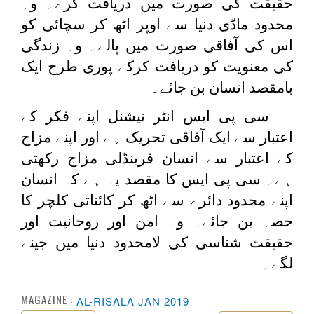
حقیقت کی صورت میں دریافت کرے۔ وہ
محدود مادّی دنیا سے اوپر اٹھ کر سچائی کو
اس کی آفاقی صورت میں پالے۔ وہ زندگی
کی معنویت کو دریافت کرکے پوری طرح ایک
بامقصد انسان بن جائے۔
سی پی ایس انٹر نیشنل اپنے فکر کے
اعتبار سے ایک آفاقی تحریک ہے اور اپنے مزاج
کے اعتبار سے انسان فرینڈلی مزاج رکھتی
ہے۔ سی پی ایس کا مقصد یہ ہے کہ انسان
اپنے محدود دائرے سے اٹھ کر کائناتی کلچر کا
حصہ بن جائے۔ وہ امن اور روحانیت اور
حقیقت شناسی کی لامحدود دنیا میں جینے
لگے۔
MAGAZINE :
AL-RISALA JAN 2019