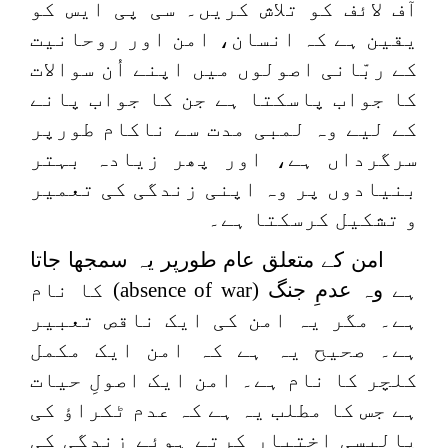
آف لائف کو تلاش کریں۔ سی پی ایس کو
یقین ہے کہ انسان، امن اور روحانیت
کے ربّانی اصولوں میں اپنے اُن سوالات
کا جواب پاسکتا ہے جن کا جواب پانے
کے لیے وہ لمبی مدت سے ناکام طورپر
سرگرداں ہے، اور پھر زیادہ بہتر
بنیادوں پر وہ اپنی زندگی کی تعمیر
و تشکیل کرسکتا ہے۔
امن کے متعلق عام طورپر یہ سمجھا جاتا
ہے وہ عدمِ جنگ
(absence of war)
کا نام
ہے۔ مگر یہ امن کی ایک ناقص تعبیر
ہے۔ صحیح یہ ہے کہ امن ایک مکمل
کلچر کا نام ہے۔ امن ایک اصولِ حیات
ہے جس کا مطلب یہ ہے کہ عدم ٹکراؤ کی
پالیسی اختیار کرتے ہوئے زندگی کی