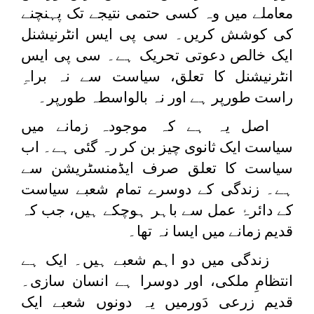
معاملے میں وہ کسی حتمی نتیجے تک پہنچنے
کی کوشش کریں۔ سی پی ایس انٹرنیشنل
ایک خالص دعوتی تحریک ہے۔ سی پی ایس
انٹرنیشنل کا تعلق، سیاست سے نہ براہِ
راست طورپر ہے اور نہ بالواسطہ طورپر۔
اصل یہ ہے کہ موجودہ زمانے میں
سیاست ایک ثانوی چیز بن کر رہ گئی ہے۔ اب
سیاست کا تعلق صرف ایڈمنسٹریشن سے
ہے۔ زندگی کے دوسرے تمام شعبے سیاست
کے دائرۂ عمل سے باہر ہوچکے ہیں، جب کہ
قدیم زمانے میں ایسا نہ تھا۔
زندگی میں دو اہم شعبے ہیں۔ ایک ہے
انتظامِ ملکی، اور دوسرا ہے انسان سازی۔
قدیم زرعی دَورمیں یہ دونوں شعبے ایک