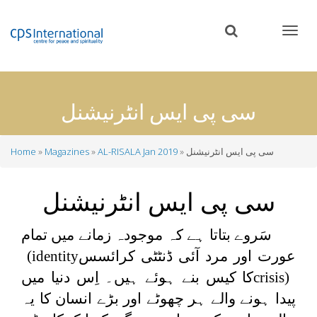
Skip
to
main
content
سی پی ایس انٹرنیشنل
سی پی ایس انٹرنیشنل
AL-RISALA Jan 2019
Magazines
Home
Breadcrumb
سی پی ایس انٹرنیشنل
سَروے بتاتا ہے کہ موجودہ زمانے میں تمام
عورت اور مرد آئی ڈنٹٹی کرائسس
(identity
crisis)
کا کیس بنے ہوئے ہیں۔ اِس دنیا میں
پیدا ہونے والے ہر چھوٹے اور بڑے انسان کا یہ