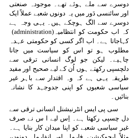
دوسرے سے ملے ہوئے تھے۔ موجودہ صنعتی
اور سائنسی دَور میں یہ دونوں شعبے عملاً ایک
دوسرے سے الگ ہوچکے ہیں۔ یہی وجہ ہے
کہ اب حکومت کو انتظامیہ
(administration)
کہاجاتا ہے۔ اب اگر کسی کو حکومتی عہدہ
مطلوب ہو تو اس کو سیاست میں جانا
چاہیے۔ لیکن جو لوگ انسانی ترقی سے
دلچسپی رکھتے ہوں اُن کے لیے صحیح اور مفید
طریقہ یہی ہے کہ وہ اقتدار سے باہر غیر
سیاسی شعبوں کو اپنی جدوجہد کا نشانہ
بنائیں۔
سی پی ایس انٹرنیشنل انسانی ترقی سے
دل چسپی رکھتا ہے۔ اِس لیے ا س نے صرف
غیر سیاسی شعبے کو اپنا میدان کار بنایا ہے۔
مثلاً ایجوکیشن، فارمل اور انفارمل دونوں،