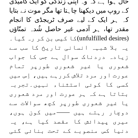
حال ہوا ہے کہ وہ اپنی زندگی کو ایک کامیڈی
کے روپ میں دیکھنا چاہتا تھا مگر موت نے بتایا
کہ ہر ایک کے لیے صرف ٹریجڈی کا انجام
مقدر تھا، ہر آدمی غیر حاصل شُدہ تمنّاؤں
(unfulfilled desires)
کا کیس بن کر رہ گیا۔
یہ بلا شبہہ انسانی تاریخ کا سب سے
زیادہ دردناک سوال ہے جس کا جواب
شعوری یا غیر شعوری طورپر تمام
عورت اور مرد تلاش کررہے ہیں، اِس میں
کسی کا کوئی استثناء نہیں۔تجربہ
بتاتا ہے کہ ہر عورت اور مرد شعوری
یا غیر شعوری طورپر کچھ سوالات سے
دوچار رہتے ہیں ——میں کون ہوں،
میری پیدائش کا مقصد کیا ہے، یہ
دنیا کس منصوبے کے تحت بنائی گئی