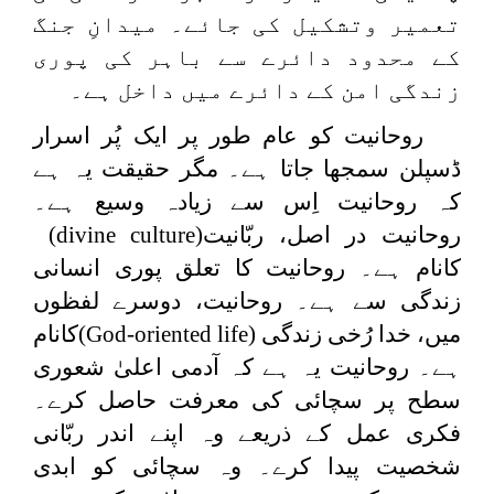
تعمیر وتشکیل کی جائے۔ میدانِ جنگ
کے محدود دائرے سے باہر کی پوری
زندگی امن کے دائرے میں داخل ہے۔
روحانیت کو عام طور پر ایک پُر اسرار
ڈسپلن سمجھا جاتا ہے۔ مگر حقیقت یہ ہے
کہ روحانیت اِس سے زیادہ وسیع ہے۔
روحانیت در اصل، ربّانیت
(divine culture)
کانام ہے۔ روحانیت کا تعلق پوری انسانی
زندگی سے ہے۔ روحانیت، دوسرے لفظوں
میں، خدا رُخی زندگی
(God-oriented life)
کانام
ہے۔ روحانیت یہ ہے کہ آدمی اعلیٰ شعوری
سطح پر سچائی کی معرفت حاصل کرے۔
فکری عمل کے ذریعے وہ اپنے اندر ربّانی
شخصیت پیدا کرے۔ وہ سچائی کو ابدی