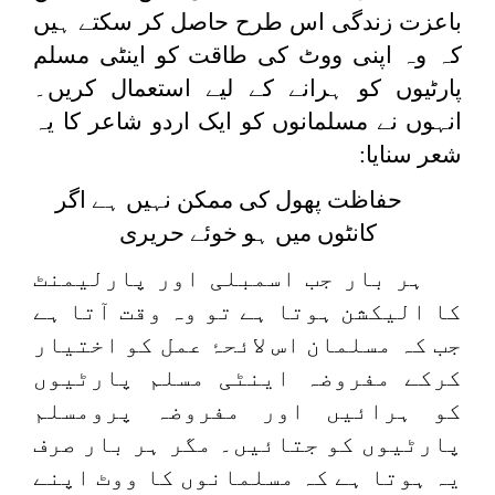
باعزت زندگی اس طرح حاصل کر سکتے ہیں
کہ وہ اپنی ووٹ کی طاقت کو اینٹی مسلم
پارٹیوں کو ہرانے کے لیے استعمال کریں۔
انہوں نے مسلمانوں کو ایک اردو شاعر کا یہ
شعر سنایا
:
حفاظت پھول کی ممکن نہیں ہے اگر
کانٹوں میں ہو خوئے حریری
ہر بار جب اسمبلی اور پارلیمنٹ
کا الیکشن ہوتا ہے تو وہ وقت آتا ہے
جب کہ مسلمان اس لائحۂ عمل کو اختیار
کرکے مفروضہ اینٹی مسلم پارٹیوں
کو ہرائیں اور مفروضہ پرومسلم
پارٹیوں کو جتائیں۔ مگر ہر بار صرف
یہ ہوتا ہے کہ مسلمانوں کا ووٹ اپنے