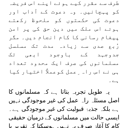
طرف سے مقرر کیے ہوئے اپنے اس فریضہ
کو پہچانیں۔ وہ دعوت کے آداب اور
دعوت کی حکمتوں کو ملحوظ رکھتے
ہوئے اس ملک میں دین حق کی پر امن
پیغام رسانی کا کام انجام دیں۔ مگر
رُبع صدی سے زیادہ مدت تک مسلسل
جدوجہد کے باوجود ابھی تک
مسلمانوں کی صرف ایک محدود تعداد
ہی نے اس راہ ِعمل کوعملاً اختیار کیا
ہے۔
یہ طویل تجربہ بتاتا ہے کہ مسلمانوں کا
اصل مسئلہ راہ عمل کی غیر موجودگی نہیں
ہے بلکہ جذبۂ قبولیت کی غیر موجودگی ہے۔
ایسی حالت میں مسلمانوں کے درمیان حقیقی
کام کا آغاز صرف یہ نہیں ہوسکتا کہ تقریر یا