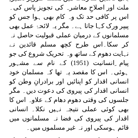
ملت اور اصلاحِ معاشرہ کی تجویز پاس کی۔
اس پر کافی حد تک وہ کام بھی ہوا جس کو
پیپر ورک کہا جاتا ہے۔ مگر یہ لائحۂ عمل بھی
مسلمانوں کے درمیان عملی قبولیت حاصل نہ
کر سکا۔اس طرح کچھ مسلم قائدین نے
نہایت دھوم کے ساتھ وہ تحریک شروع کی جو
پیام ِانسانیت (1951) کے نام سے مشہور
ہوئی۔ اس کا مقصد یہ تھا کہ مسلمان خود
انسانی اقدار کو اپنائیں اور برادرانِ وطن کو
انسانی اقدار کی پیروی کی دعوت دیں۔ مگر
جلسوں کی وقتی دھوم دھام کے علاوہ اس کا
بھی کوئی عملی نتیجہ نہیں نکلا۔ انسانی
اقدار کی پیروی کی فضا نہ مسلمانوں میں
قائم ہوسکی اور نہ غیر مسلموں میں۔