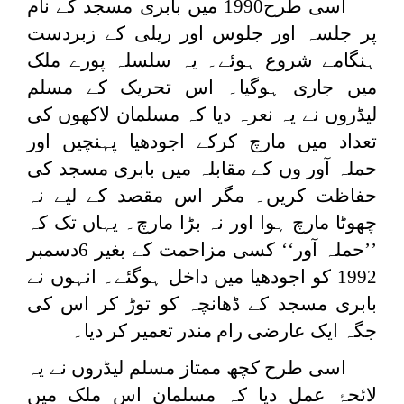
اسی طرح1990 میں بابری مسجد کے نام
پر جلسہ اور جلوس اور ریلی کے زبردست
ہنگامے شروع ہوئے۔ یہ سلسلہ پورے ملک
میں جاری ہوگیا۔ اس تحریک کے مسلم
لیڈروں نے یہ نعرہ دیا کہ مسلمان لاکھوں کی
تعداد میں مارچ کرکے اجودھیا پہنچیں اور
حملہ آور وں کے مقابلہ میں بابری مسجد کی
حفاظت کریں۔ مگر اس مقصد کے لیے نہ
چھوٹا مارچ ہوا اور نہ بڑا مارچ۔ یہاں تک کہ
’’حملہ آور‘‘ کسی مزاحمت کے بغیر 6دسمبر
1992 کو اجودھیا میں داخل ہوگئے۔ انہوں نے
بابری مسجد کے ڈھانچہ کو توڑ کر اس کی
جگہ ایک عارضی رام مندر تعمیر کر دیا۔
اسی طرح کچھ ممتاز مسلم لیڈروں نے یہ
لائحۂ عمل دیا کہ مسلمان اس ملک میں