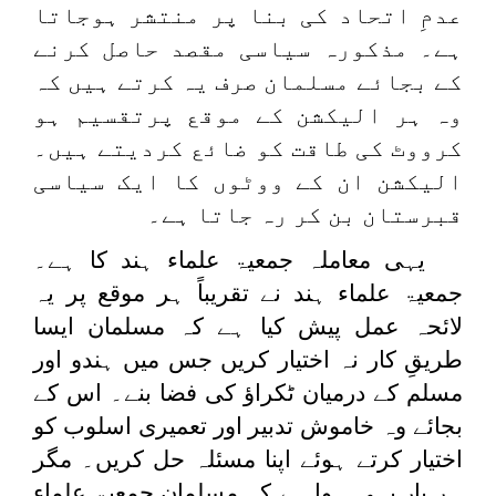
عدمِ اتحاد کی بنا پر منتشر ہوجاتا
ہے۔ مذکورہ سیاسی مقصد حاصل کرنے
کے بجائے مسلمان صرف یہ کرتے ہیں کہ
وہ ہر الیکشن کے موقع پرتقسیم ہو
کرووٹ کی طاقت کو ضائع کردیتے ہیں۔
الیکشن ان کے ووٹوں کا ایک سیاسی
قبرستان بن کر رہ جاتا ہے۔
یہی معاملہ جمعیۃ علماء ہند کا ہے۔
جمعیۃ علماء ہند نے تقریباً ہر موقع پر یہ
لائحہ عمل پیش کیا ہے کہ مسلمان ایسا
طریقِ کار نہ اختیار کریں جس میں ہندو اور
مسلم کے درمیان ٹکراؤ کی فضا بنے۔ اس کے
بجائے وہ خاموش تدبیر اور تعمیری اسلوب کو
اختیار کرتے ہوئے اپنا مسئلہ حل کریں۔ مگر
ہر بار یہی ہوا ہے کہ مسلمان جمعیۃ علماء