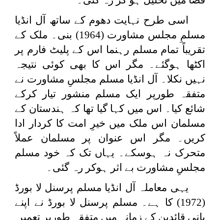
اسی طرح نہایت دھوم کے ساتھ آل انڈیا
مسلمِ مجلس مشاورت (1964) بنی۔ ملک کے
تقریباً تمام مسلم رہنما اس کے پلیٹ فارم پر
اکٹھا ہوگئے۔ مگر اس کا بھی کوئی نتیجہ
نہیں نکلا۔ آل انڈیا مسلم مجلسِ مشاورت نے
متفقہ طورپر ایک مسلم منشور تیار کرکے
شائع کیا۔ اس میں کہا گیا تھا کہ ہندستان کے
مسلمان اس ملک میں خیرِ امت کا کردار ادا
کریں۔ مگر اس عنوان پر مسلمان عملاً
متحرک نہ ہوسکے۔ یہاں تک کہ خود مسلم
مجلسِ مشاورت بے اثر ہوکر رہ گئی۔
یہی معاملہ آل انڈیا مسلم پرسنل لا بورڈ
(1972) کا ہے۔ مسلم پرسنل لا بورڈ نے اپنے
بانی قائدین کے زمانہ میں متفقہ طورپر تعمیر ِ