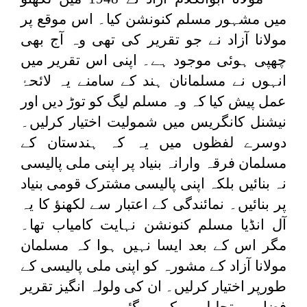
میں مشہور مسلم کنونشن کیا۔ اس موقع پر
مولانا آزاد نے جو تقریر کی تھی وہ آج بھی
چھپی ہوئی موجود ہے۔ اپنی اس تقریر میں
انہوں نے مسلمانان ہند کے سامنے یہ لائحۂ
عمل پیش کیا کہ وہ مسلم لیگ کو توڑ دیں اور
نیشنل کانگریس میں شمولیت اختیار کرلیں۔
دوسرے لفظوں میں یہ کہ ہندستان کے
مسلمان فرقہ وارانہ بنیاد پر اپنی ملی پالیسی
نہ بنائیں بلکہ اپنی پالیسی مشترک قومی بنیاد
پر بنائیں۔ نمائندگی کے اعتبار سے لکھنؤ کا یہ
آل انڈیا مسلم کنونشن نہایت کامیاب تھا۔
مگر اس کے بعد ایسا نہیں ہوا کہ مسلمان
مولانا آزاد کے مشورہ کو اپنی ملی پالیسی کے
طورپر اختیار کرلیں۔ ان کی ولولہ انگیز تقریر
فضا میں تحلیل ہو کر رہ گئی۔