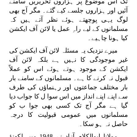
تک اس موضوع پر ہزاروں تحریریں سامنے
آئیں اور ہزاروں جلسے کیے گئے۔ مگر آج بھی
لوگ یہی پوچھتے ہوئے نظر آتے ہیں کہ
مسلمانوں کے لیے راہِ عمل یا لائن آف ایکشن
کیا ہونا چاہیے۔
میرے نزدیک یہ مسئلہ لائن آف ایکشن کی
غیر موجودگی کا نہیں ہے بلکہ لائن آف
ایکشن کے موجود ہوتے ہوئے اس کو عملاً
قبول نہ کرنے کا ہے۔ مسلمانوں کے سامنے بار
بار مختلف جماعتوں اور رہنماؤں کی طرف
سے اپنے اپنے انداز میں اس سوا ل کا جواب دیا
گیا ہے مگر آج تک کسی بھی جوا ب کو
مسلمانوں میں عمومی قبولیت کا درجہ
حاصل نہ ہو سکا۔
مولانا ابوالکلام آزاد نے 1948 میں لکھنؤ