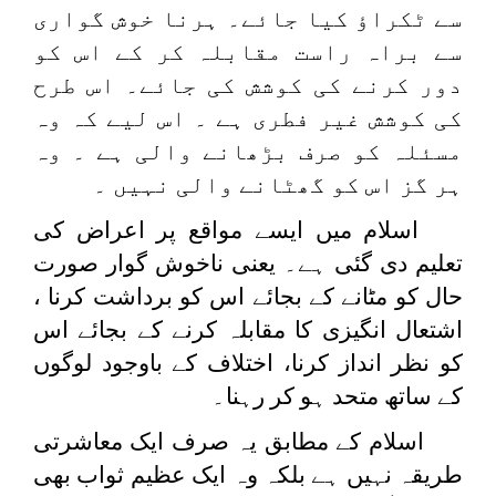
سے ٹکراؤ کیا جائے۔ ہرنا خوش گواری
سے براہ راست مقابلہ کر کے اس کو
دور کرنے کی کوشش کی جائے۔ اس طرح
کی کوشش غیر فطری ہے ۔ اس لیے کہ وہ
مسئلہ کو صرف بڑھانے والی ہے ۔ وہ
ہر گز اس کو گھٹانے والی نہیں ۔
اسلام میں ایسے مواقع پر اعراض کی
تعلیم دی گئی ہے۔ یعنی ناخوش گوار صورت
حال کو مٹانے کے بجائے اس کو برداشت کرنا ،
اشتعال انگیزی کا مقابلہ کرنے کے بجائے اس
کو نظر انداز کرنا، اختلاف کے باوجود لوگوں
کے ساتھ متحد ہو کر رہنا۔
اسلام کے مطابق یہ صرف ایک معاشرتی
طریقہ نہیں ہے بلکہ وہ ایک عظیم ثواب بھی