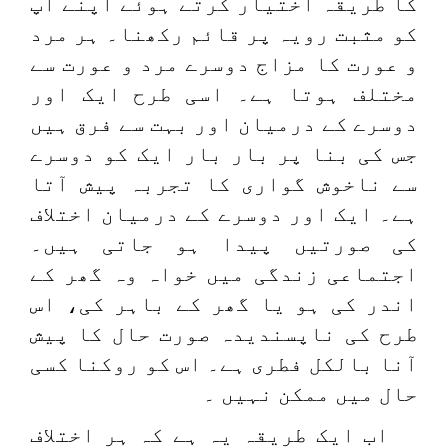
کا طریقہ اختیار کرتے ہوئے اپنے آپ
کو مثبت رویہ پر قائم رکھنا۔ ہر مرد
و عورت کا مزاج دوسرے مرد و عورت سے
مختلف ہوتا ہے۔ اسی طرح ایک اور
دوسرے کے درمیان اور بہت سے فرق ہیں
جس کی بنا پر بار بار ایک کو دوسرے
سے ناخوش گواری کا تجربہ پیش آتا
ہے۔ ایک اور دوسرے کے درمیان اختلاف
کی صورتیں پیدا ہو جاتی ہیں۔
اجتماعی زندگی میں خواہ وہ گھر کے
اندر کی ہو یا گھر کے باہر کی، اس
طرح کی ناپسندیدہ صورت حال کا پیش
آنا بالکل فطری ہے۔ اس کو روکنا کسی
حال میں ممکن نہیں ۔
اب ایک طریقہ یہ ہے کہ ہر اختلاف