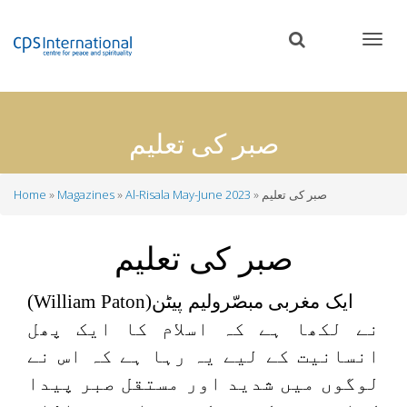
Skip
to
main
content
صبر کی تعلیم
صبر کی تعلیم
Al-Risala May-June 2023
Magazines
Home
Breadcrumb
صبر کی تعلیم
ایک مغربی مبصّرولیم پیٹن(
William Paton
)
نے لکھا ہے کہ اسلام کا ایک پھل
انسانیت کے لیے یہ رہا ہے کہ اس نے
لوگوں میں شدید اور مستقل صبر پیدا