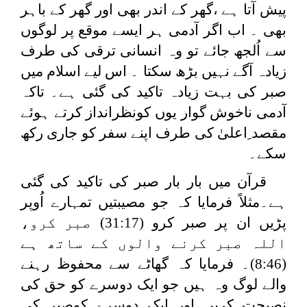
پیش آتا ہے ،گھر کے اندر بھی اور گھر کے باہر
بھی ۔ اب اگر آدمی ہر ایسے موقع پر لوگوں
سے اُلجھ جائے تو وہ انسانی ترقی کی طرف
زیادہ آگے نہیں بڑھ سکتا ۔ اس لیے اسلام میں
صبر کی بہت زیادہ تاکید کی گئی ہے۔ تاکہ
آدمی ناخوش گوار یوں کونظرانداز کرتے ہوئے
مقصد ِاعلیٰ کی طرف اپنے سفر کو جاری رکھ
سکے۔
قرآن میں بار بار صبر کی تاکید کی گئی
ہے۔مثلاً فرمایا کہ جو مصیبتیں تمہارے اُوپر
پڑیں ان پر صبر کرو (31:17) صبر کرو،
اللہ صبر کرنے والوں کے ساتھ ہے
(8:46)۔ فرمایا کہ گھاٹے سے محفوظ رہنے
والے لوگ وہ ہیں جو ایک دوسرے کو حق کی
نصیحت کریں اور ایک دوسرے کوصبر کی