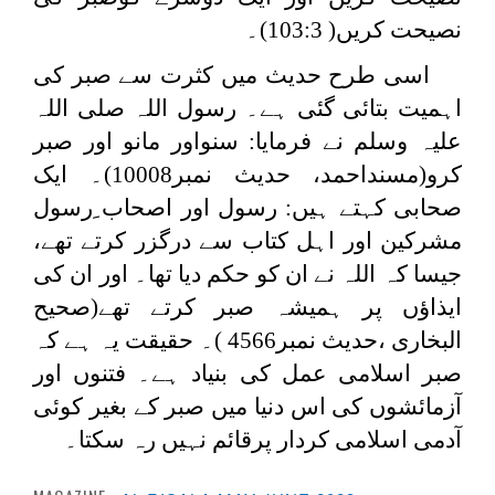
نصیحت کریں( 103:3)۔
اسی طرح حدیث میں کثرت سے صبر کی
اہمیت بتائی گئی ہے۔ رسول اللہ صلی اللہ
علیہ وسلم نے فرمایا: سنواور مانو اور صبر
کرو(مسنداحمد، حدیث نمبر10008)۔ ایک
صحابی کہتے ہیں: رسول اور اصحاب ِرسول
مشرکین اور اہل کتاب سے درگزر کرتے تھے،
جیسا کہ اللہ نے ان کو حکم دیا تھا۔ اور ان کی
ایذاؤں پر ہمیشہ صبر کرتے تھے(صحیح
البخاری ،حدیث نمبر4566 )۔ حقیقت یہ ہے کہ
صبر اسلامی عمل کی بنیاد ہے۔ فتنوں اور
آزمائشوں کی اس دنیا میں صبر کے بغیر کوئی
آدمی اسلامی کردار پرقائم نہیں رہ سکتا۔