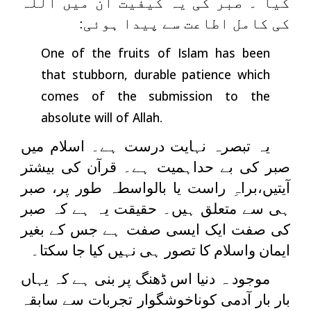
کیا ۔ صبر کی یہ کیفیت ان میں اللہ
کی کامل اطاعت سے پیدا ہوئی:
One of the fruits of Islam has been
that stubborn, durable patience which
comes of the submission to the
absolute will of Allah
.
یہ تبصرہ نہایت درست ہے۔ اسلام میں
صبر کی بے حداہمیت ہے۔ قرآن کی بیشتر
آیتیں،براہِ راست یا بالواسطہ طور پر، صبر
ہی سے متعلق ہیں۔ حقیقت یہ ہے کہ صبر
کی صفت ایک ایسی صفت ہے جس کے بغیر
ایمان واسلام کا تصور ہی نہیں کیا جا سکتا۔
موجود ہ دنیا اس ڈھنگ پر بنی ہے کہ یہاں
بار بار آدمی کوناخوشگوار تجربات سے سابقہ