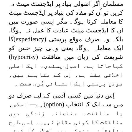
مسلمان اگر اصولی بنیاد پر ایڈجسٹ مینٹ نہ
کریں تو اُن کو مفاد کی بنیاد پر ایڈجسٹ مینٹ
کا معاملہ کرنا ہوگا۔ مگر ایسی صورت میں
ان کا ایڈجسٹ مینٹ عبادت کا عمل نہ ہوگا،
بلکہ وہ صرف موقع پرستی (
expediency
)کا
ایک معاملہ ہوگا، یعنی وہی چیز جس کو
شریعت کی زبان میں منافقت (
hypocrisy
)
کہاجاتا ہے۔ اصول پسندی، ایک اعلیٰ
اخلاقی صفت ہے، اِس کے مقابلے میں،
موقع پرستی ایک انتہائی بُری صفت ۔
اِس دنیا میں کسی آدمی کے لیے صرف دو
میں سے ایک کا انتخاب (
option
)ہے— اخلاص،
یا منافقت۔ مخلصانہ زندگی میں
منافقت کا کوئی مقام نہیں۔ اِسی طرح
منافقانہ زندگی میں اخلاص کا کوئی