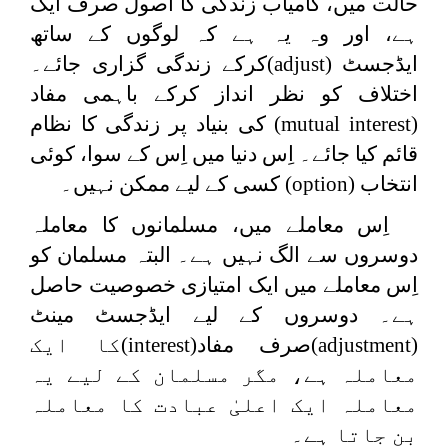
حالت میں، کامیاب زندگی کا اصول صرف ایک
ہے، اور وہ یہ ہے کہ لوگوں کے ساتھ
ایڈجسٹ (
adjust
)کرکے زندگی گزاری جائے۔
اختلاف کو نظر انداز کرکے باہمی مفاد
(
mutual interest
) کی بنیاد پر زندگی کا نظام
قائم کیا جائے۔ اِس دنیا میں اِس کے سوا، کوئی
انتخاب (
option
) کسی کے لیے ممکن نہیں۔
اِس معاملے میں، مسلمانوں کا معاملہ
دوسروں سے الگ نہیں ہے۔ البتہ مسلمان کو
اِس معاملے میں ایک امتیازی خصوصیت حاصل
ہے۔ دوسروں کے لیے ایڈجسٹ مینٹ
(
adjustment
)صرف مفاد(
interest
)کا ایک
معاملہ ہے، مگر مسلمان کے لیے یہ
معاملہ ایک اعلیٰ عبادت کا معاملہ
بن جاتا ہے۔