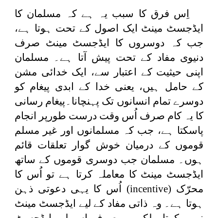
اِس فرق کا سبب یہ ہے کہ مسلمان کا
ایڈجسٹ مینٹ ایک اصول کے تحت ہوتا ہے،
جب کہ دوسروں کا ایڈجسٹ مینٹ صرف
دنیوی مفاد کے تحت پیش آتا ہے۔ مسلمان
اپنی حیثیت کے اعتبار سے، ایک خدائی مشن
کے حامل ہیں، یعنی خدا کے ابدی پیغام کو
دوسرے تمام انسانوں تک پہنچانا۔پیغام رسانی
کا یہ کام صرف اُس وقت درست طورپر انجام
پاسکتا ہے، جب کہ مسلمانوں اور غیر مسلم
قوموں کے درمیان خوش گوار تعلقات قائم
ہوں۔ مسلمان جب دوسری قوموں کے ساتھ
ایڈجسٹ مینٹ کا معاملہ کرتا ہے تو اُس کا
محرّک (
incentive
) اُس کا یہی دعوتی ذہن
ہوتا ہے۔ وہ ذاتی مفاد کے لیے ایڈجسٹ مینٹ
نہیں کرتا، بلکہ وہ صرف اِس لیے ایڈجسٹ