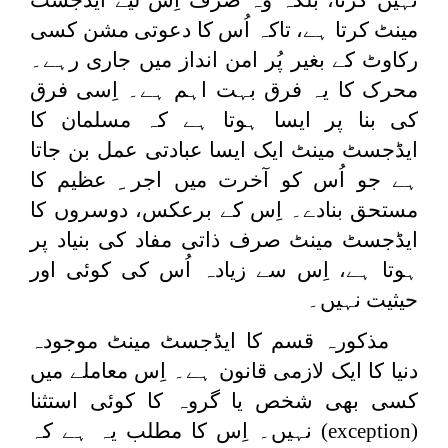
مینٹ کرتا ہے، تاکہ اُس کا دعوتی مشن کسی
رکاوٹ کے بغیر پُر امن انداز میں جاری رہے۔
محرک کا یہ فرق بہت اہم ہے۔ اِسی فرق
کی بنا پر ایسا ہوتا ہے کہ مسلمان کا
ایڈجسٹ مینٹ ایک ایسا عبادتی عمل بن جاتا
ہے جو اُس کو آخرت میں اجر ِ عظیم کا
مستحق بنادے۔ اِس کے برعکس، دوسروں کا
ایڈجسٹ مینٹ صرف ذاتی مفاد کی بنیاد پر
ہوتا ہے، اِس سے زیادہ اُس کی کوئی اور
حیثیت نہیں۔
مذکورہ قسم کا ایڈجسٹ مینٹ موجودہ
دنیا کا ایک لازمی قانون ہے۔ اِس معاملے میں
کسی بھی شخص یا گروہ کا کوئی استثنا
(
exception
) نہیں۔ اِس کا مطلب یہ ہے کہ