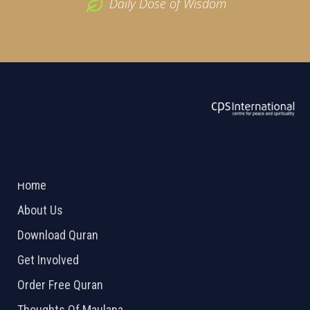
Daily Dose of Wisdom
ABOUT US
2026 Powered by
Openlogic Systems
Home
About Us
Download Quran
Get Involved
Order Free Quran
Thoughts Of Maulana