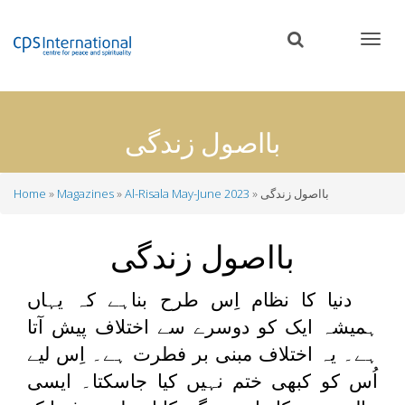
Skip
to
main
content
بااصول زندگی
بااصول زندگی
Al-Risala May-June 2023
Magazines
Home
Breadcrumb
بااصول زندگی
دنیا کا نظام اِس طرح بناہے کہ یہاں
ہمیشہ ایک کو دوسرے سے اختلاف پیش آتا
ہے۔ یہ اختلاف مبنی بر فطرت ہے۔ اِس لیے
اُس کو کبھی ختم نہیں کیا جاسکتا۔ ایسی