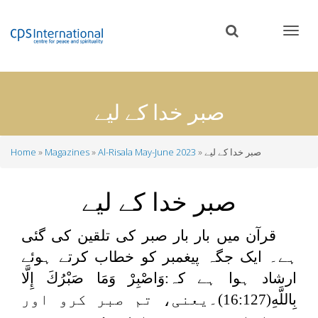
Skip
to
main
content
صبر خدا کے لیے
صبر خدا کے لیے
Al-Risala May-June 2023
Magazines
Home
Breadcrumb
صبر خدا کے لیے
قرآن میں بار بار صبر کی تلقین کی گئی
ہے۔ ایک جگہ پیغمبر کو خطاب کرتے ہوئے
ارشاد ہوا ہے کہ:
وَاصْبِرْ وَمَا صَبْرُكَ إِلَّا
بِاللَّهِ
(16:127)۔یعنی، تم صبر کرو اور