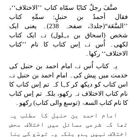
صنَّفَ رجلٌ كتابًا سمّاه
كتاب ’’الاختلاف‘‘،
فقال أحمدُ بن حنبلٍ:
سمِّهِ كتاب
’’السَّعَة“(جلد3، صفحہ 238)۔ یعنی ایک
شخص (اسحاق بن بہلول) نے ایک کتاب
لکھی۔ اُس نے اِس کتاب کا نام ’’کتاب
الاختلاف‘‘ رکھا۔
یہ کتاب اُس نے امام احمد بن حنبل کی
خدمت میں پیش کی۔ امام احمد بن حنبل نے
اس کتاب کو دیکھ کر کہا کہ تم اِس کتاب کا
نام کتاب الاختلاف نہ رکھو، بلکہ تم اِس کتاب
کا نام کتاب السعۃ (توسع والی کتاب) رکھو۔
امام احمد بن حنبل کا مطلب یہ
تھا کہ شرعی مسائل میں اختلاف محض
اختلاف نہیں ہے، بلکہ وہ توسّع کی بنا