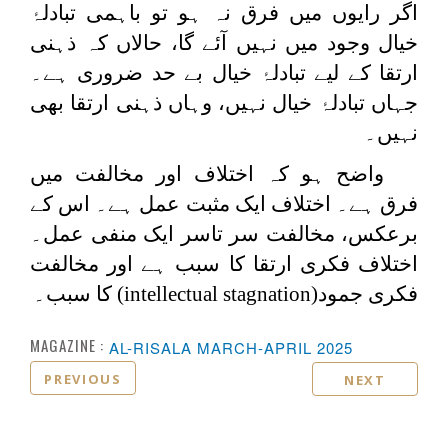
اگر رایوں میں فرق نہ ہو تو باہمی تبادلۂ
خیال وجود میں نہیں آئے گا، حالاں کہ ذہنی
ارتقا کے لیے تبادلۂ خیال بے حد ضروری ہے۔
جہاں تبادلۂ خیال نہیں، وہاں ذہنی ارتقا بھی
نہیں۔
واضح ہو کہ اختلاف اور مخالفت میں
فرق ہے۔ اختلاف ایک مثبت عمل ہے۔ اس کے
برعکس، مخالفت سر تاسر ایک منفی عمل۔
اختلاف فکری ارتقا کا سبب ہے اور مخالفت
فکری جمود
(intellectual stagnation)
کا سبب۔
MAGAZINE :
AL-RISALA MARCH-APRIL 2025
PREVIOUS
NEXT