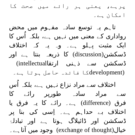
پرہے، یعنی ہر رائے میں صحت کا
امکان ہے۔
تاہم یہ توسع سادہ مفہوم میں محض
رواداری کے معنی میں نہیں ہے، بلکہ اُس کا
ایک مثبت پہلو ہے۔ وہ یہ کہ اختلاف
ڈسکشن
(discussion)
کا ذریعہ بنتا ہے اور
ڈسکشن سے ذہنی ارتقا
(intellectual
development)
کا فائدہ حاصل ہوتا ہے۔
اختلاف سے مراد نزاع نہیں ہے، بلکہ اُس
سے مراد سادہ طورپر رائے کا
فرق
(difference)
ہے۔ رائے کا یہ فرق یا
اختلاف بے حداہم ہے۔ اِسی کی بنا پر
ڈسکشن اور ڈائیلاگ ہوتا ہے اور تبادلۂ
خیال
(exchange of thought)
وجود میں آتاہے۔