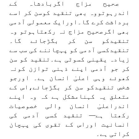
صحیح مزاج اگربادشاہ کے
اندرہوتووہ بھی تنقید کوسن کر اسے
برداشت کرے گا۔اورایک معمولی آدمی
بھی اگرصحیح مزاج نہ رکھتاہوتو وہ
تنقیدکو سن کر بگڑجائے گا۔
تنقیدکسی آدمی کو پہچاننے کی سب سے
زیادہ یقینی کسوٹی ہے۔تنقید کو سن
کر جو آدمی اپنے ذہنی توازن کونہ
کھوئے وہی اعلیٰ انسان ہے۔ اورجو
شخص تنقیدکو سن کر بگڑجائے،اس کے
متعلق یہ کہنامشکل ہے کہ وہ اپنے
اندراعلیٰ انسان والی خصوصیات
رکھتا ہے— تنقید کسی آدمی کی
انسانیت اوراس کے تقوی کی پہچان
کراتی ہے۔