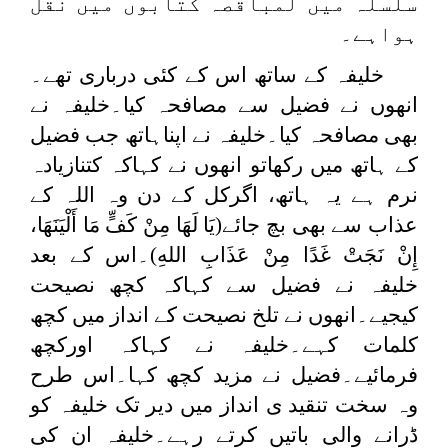
سلسلہ میں لمباقصہ کتابوں میں نقل
ہواہے۔
خلیفہ کے ساتھ اس کے کئی درباری تھے۔
انھوں نے فضیل سے مصافحہ کیا۔خلیفہ نے
بھی مصافحہ کیا۔خلیفہ نے اپناہاتھ جب فضیل
کے ہاتھ میں رکھاتو انھوں نے کہاکہ کتنازیادہ
نرم ہے یہ ہاتھ، اگرکل کے دن وہ اللہ کے
عذاب سے بھی بچ جائے(
يَا لَهَا مِنْ ‌كَفٍّ ‌مَا ‌أَلْيَنَهَا،
إِنْ نَجَتْ غَدًا مِنْ عَذَابِ اللهِ
)۔اس کے بعد
خلیفہ نے فضیل سے کہاکہ کچھ نصیحت
کیجیے۔انھوں نے تلخ نصیحت کے انداز میں کچھ
کلمات کہے۔خلیفہ نے کہاکہ اورکچھ
فرمائیے۔فضیل نے مزید کچھ کہا۔اس طرح
وہ سخت تنقید ی انداز میں دیر تک خلیفہ کو
ڈرانے والی باتیں کرتے رہے۔خلیفہ ان کی