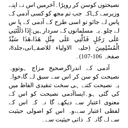
نصیحتوں کوسن کر روپڑا۔آخرمیں اس نے اپنے
وزیرسے کہاکہ جب تم مجھ کو کسی آدمی کے
پاس لے جائو تو اسی طرح کے آدمی کے پا س
لے چلو۔یہ مسلمانوں کے سردارہیں:
إِذَا دَلَلْتَنِي
عَلَى رَجُلٍ ‌فَدُلَّنِي ‌عَلَى ‌مِثْلِ هَذَا،هَذَا سَيِّدُ
الْمُسْلِمِينَ
(
حلیۃ الاولیاء للاصفہانی،
جلد8،
صفحہ 106-107)۔
آدمی کے اندراگرصحیح مزاج ہوتووہ
نصیحت کو سن کر اس سے سبق لے گا،خواہ
یہ نصیحت کتنے ہی سخت تنقیدی الفاظ میں
کی گئی ہو۔ایساآدمی نصیحت کو اس کے
معنوی اعتبار سے دیکھے گا نہ کہ اس کے
لفظی اعتبار سے،وہ اس کو اصولی حیثیت
سے لے گانہ کہ ذاتی حیثیت سے۔