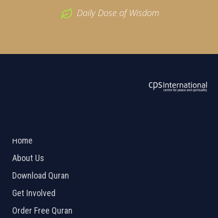
Daily Dose of Wisdom
ABOUT US
2026 Powered by
Openlogic Systems
Home
About Us
Download Quran
Get Involved
Order Free Quran