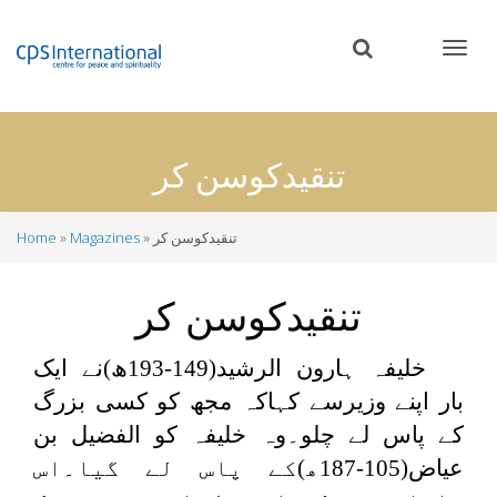
Skip
to
main
content
تنقیدکوسن کر
تنقیدکوسن کر
Magazines
Home
Breadcrumb
تنقیدکوسن کر
خلیفہ ہارون الرشید(149-193ھ)نے ایک
بار اپنے وزیرسے کہاکہ مجھ کو کسی بزرگ
کے پاس لے چلو۔وہ خلیفہ کو الفضیل بن
عیاض(105-187ھ)کے پاس لے گیا۔اس