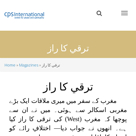
Skip
to
main
content
ترقي كا راز
ترقي كا راز
Magazines
Home
Breadcrumb
ترقي كا راز
مغرب کے سفر میں میری ملاقات ایک بڑے
مغربی اسکالر سے ہوئی۔ میں نے ان سے
پوچھا کہ مغرب
(West)
کی ترقی کا راز کیا
ہے۔ انھوں نے جواب دیا— اختلافِ رائے کو