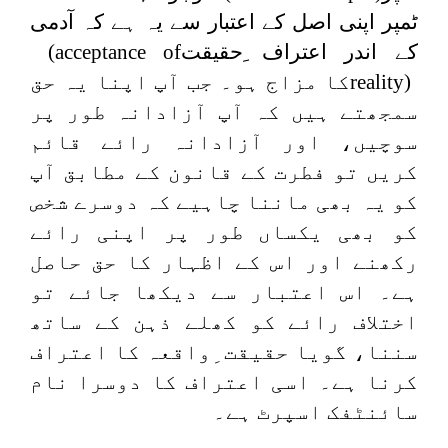
ٹمپر اپنی اصل کے اعتبار سے یہ ہے کہ آدمی
کے اندر اعتراف ِحقیقت
(acceptance of
reality)
کا مزاج ہو۔ جب آپ اپنا یہ حق
سمجھتے ہیں کہ آپ آزادانہ طور پر
سوچیں، اور آزادانہ رائے قائم
کریں تو فطرت کے قانون کے مطابق آپ
کو یہ بھی ماننا چاہیے کہ دوسرے شخص
کو بھی یکساں طور پر اپنی رائے
رکھنے اور اس کے اظہار کا حق حاصل
ہے۔ اس اعتبار سے دیکھا جائے تو
اختلاف رائے کو کھلے ذہن کے ساتھ
سننا، گویا حقیقت ِواقعہ کا اعتراف
کرنا ہے۔ اسی اعتراف کا دوسرا نام
سائنٹفک اسپرٹ ہے۔