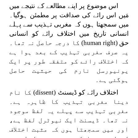
اس موضوع پر اپنے مطالعے کے نتیجے میں
مَیں اس رائے کی صداقت پر مطمئن ہوگیا۔
میں سمجھتا ہوں کہ مغربی تہذیب سے پہلے
انسانی تاریخ میں اختلاف رائے کو انسانی
حق
(human right)
کا درجہ حاصل نہ تھا۔
یہ صرف مغربی تہذیب کے بعد ہوا ہے
کہ اختلاف رائے کو متفقہ طور پر ایک
یونیورسل نارم کی حیثیت حاصل
ہوگئی ہے۔
اختلاف رائے کو ڈیسنٹ
(dissent)
کا نام
دینا مغربی تہذیب کا ظاہرہ ہے۔
مغربی تہذیب سے پہلے یہ لفظ موجود
نہ تھا۔ ڈیسنٹ ایک نیوٹرل لفظ ہے،
اور میں سمجھتا ہوں کہ مثبت اختلاف