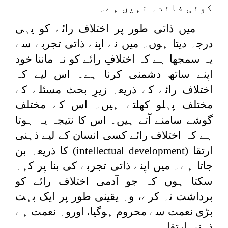
کوئی فائدہ نہیں ہے۔
میں ذاتی طور پر اختلاف رائے کو یہی
درجہ دیتا ہوں۔ میں نے اپنے ذاتی تجربے سے
یہ سمجھا ہے کہ اختلافِ رائے کو نہ ماننا خود
اپنے ساتھ دشمنی کرنا ہے۔ اس لیے کہ
اختلاف رائے کے ذریعہ زیرِ بحث مسئلے کے
مختلف پہلو کھلتے ہیں۔ اس کے مختلف
گوشے سامنے آتے ہیں۔ اس کا نتیجہ یہ ہوتا
ہے کہ اختلاف رائے کسی انسان کے لیے ذہنی
ارتقا
(intellectual development)
کا ذریعہ بن
جاتا ہے۔ میں اپنے ذاتی تجربے کی بنا پر کہہ
سکتا ہوں کہ جو آدمی اختلاف رائے کو
برداشت نہ کرے، وہ یقینی طور پر ایک بہت
بڑی نعمت سے محروم ہوگیا، اوروہ نعمت ہے
ذہنی ارتقا۔