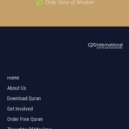
Daily Dose of Wisdom
ABOUT US
2026 Powered by
Openlogic Systems
Home
About Us
Download Quran
Get Involved
Order Free Quran