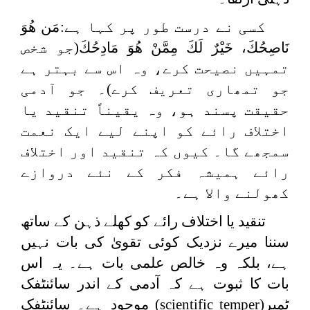
کسی نے درست طور پر کہا ہے:
مَن هُوَ
نَاصِحُكَ، خَيْرٌ لَكَ مِمَّنْ هُوَ مَادِحُكَ
(جو شخص
تمہیں نصیحت کرے، وہ اس سے بہتر ہے
جو تمھاری تعریف کرے)۔ جو آدمی
حقیقت پسند ہو، وہ یقیناً تنقید یا
اختلاف رائے کو اپنے لیے ایک نعمت
سمجھے گا۔ کیوں کہ تنقید اور اختلاف
رائے ہمیشہ فکر کے نئے دروازے
کھولنے والا ہے۔
تنقید یا اختلاف رائے کو کھلے ذہن کے ساتھ
سننا میرے نزدیک کوئی تقویٰ کی بات نہیں
ہے، بلکہ وہ خالص علمی بات ہے۔ یہ اس
بات کا ثبوت ہے کہ آدمی کے اندر سائنٹفک
ٹمپر
(scientific temper)
موجود ہے۔ سائنٹفک