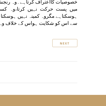
خصوصیات کااعتراف کرتاہے۔وہ رنجش پی
میں پست حرکت نہیں کرتا،وہ کسی 
ہوسکتاہے مگروہ کمینہ نہیں ہوسکتا
سے اس کو شکایت ہواس کے خلاف وہ جھ
NEXT