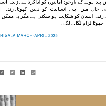
داہونے کے باوجود امانتوں کو اداکرتاہے۔زندہ ان
حال میں اپنی انسانیت کو نہیں کھوتا۔زندہ 
۔زندہ انسان کو شکایت ہو سکتی ہے مگر یہ ممکن 
وٹاالزام لگانے لگے۔
-RISALA MARCH-APRIL 2025