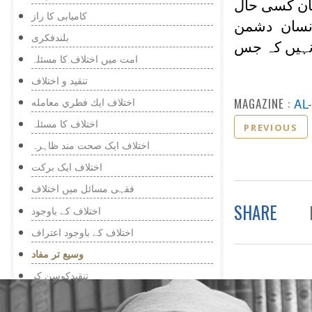
سان کسی حال
کامیابی کا راز
انسان دشمن
بلندفکری
نہیں کہ جس
امت میں اختلاف کا مسئلہ
تنقید و اختلاف
MAGAZINE :
AL
اختلاف ايك فطري معامله
اختلاف کا مسئلہ
PREVIOUS
اختلاف ایک صحت مند ظاہرہ
اختلاف ایک برکت
فقہی مسائل میں اختلاف
SHARE
اختلاف کے باوجود
اختلاف کے باوجود اعتراف
وسيع تر مفاد
تنقیدکوسن کر
ذهني ارتقا كا ذريعه