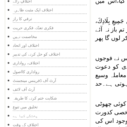
کیا،اس میں
اختلافِ رائے
اختلاف ایک مثبت ظاہرہ
ترقي كا راز
نْ جَمِيعِ بِلَادِكَ،
فکری تعدّد، فکری حریت
قسم! اگر تم باز نہ آئے
مخاصمت نہیں
 لوں گا پھر
اختلاف اور اتحاد
اختلاف کو حل کرنے کی تدبیر
اس نے فوجوں
اختلاف، رواداری
دی کو دعوت
رواداری کااصول
معاملہ وسیع
آرٹ آف ڈفرینس مینجمنٹ
 ہوتی ہے۔حد
آرٹ آف لائف
شکایت ختم کرنے کا طریقہ
 کوئی چھوٹی
تخلیق میں تنوع
شخصی کدورت
پختگی کیا ہے
اوجود اس کی
اختلاف کے وقت