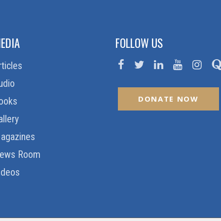
EDIA
FOLLOW US
rticles
udio
DONATE NOW
ooks
allery
agazines
ews Room
ideos