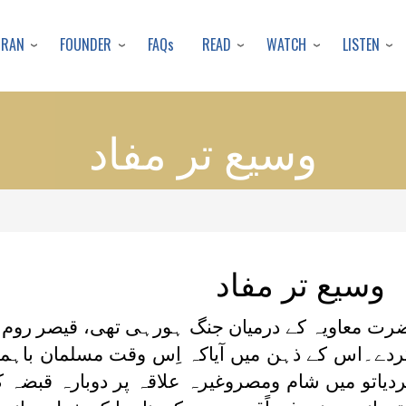
Skip
to
URAN
FOUNDER
READ
WATCH
LISTEN
FAQs
main
content
وسيع تر مفاد
وسيع تر مفاد
ت معاویہ کے درمیان جنگ ہورہی تھی، قیصر روم 
 کردے۔اس کے ذہن میں آیاکہ اِس وقت مسلمان باہم
دیاتو میں شام ومصروغیرہ علاقہ پر دوبارہ قبضہ