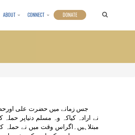
ABOUT
CONNECT
DONATE
جس زمانے میں حضرت علی اورحضر
نے ارادہ کیاکہ وہ مسلم دنیاپر حملہ
مبتلاہیں۔اگراس وقت میں نے حملہ کر