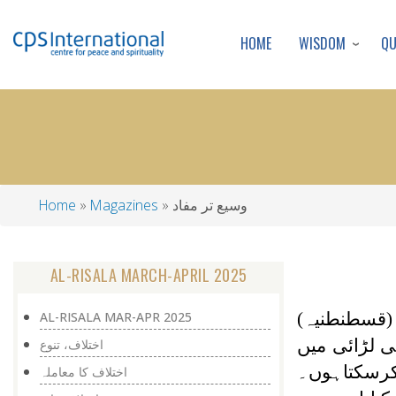
WISDOM
Q
HOME
وسيع تر مفاد
Magazines
Home
Breadcrumb
AL-RISALA MARCH-APRIL 2025
(قسطنطنیہ)
AL-RISALA MAR-APR 2025
ی لڑائی میں
اختلاف، تنوع
 کرسکتاہوں۔
اختلاف کا معاملہ