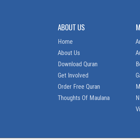
ABOUT US
M
Home
A
About Us
A
Download Quran
B
Get Involved
G
Order Free Quran
M
Thoughts Of Maulana
N
V