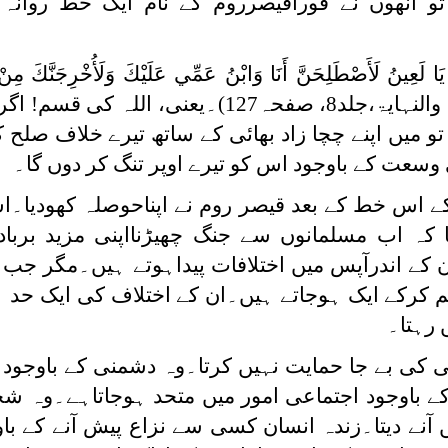
انھوں نے فوراًقیصرروم کے نام ایک خط روانہ 
ِكَ يَا لَعِينُ لَأَصْطَلِحَنَّ أَنَا وَابْنُ عَمِّي عَلَيْكَ وَلَأُخْرِجَنَّكَ مِ
(البدایۃ والنہایۃ،جلد8، صفحہ127)۔یعنی، اللہ کی 
 میں اپنے چچا زاد بھائی کے ساتھ تیرے خلاف صلح کر
وسعت کے باوجود اس کو تیرے اوپر تنگ کر دوں گا۔
کے اس خط کے بعد قیصر روم نے اپناحوصلہ کھودیا۔
کہ اب مسلمانوں سے جنگ چھیڑنااپنی مزید بربا
 کے اندرآپس میں اختلافات پیداہوتے ہیں۔مگر جب 
و ختم کرکے ایک ہوجاتے ہیں۔ان کے اختلاف کی ایک حد
ں رہتا۔
 کی بے جا حمایت نہیں کرتا۔وہ دشمنی کے باوجود
کے باوجود اجتماعی امور میں متحد ہوجاتاہے۔وہ 
 آنے دیتا۔زندہ انسان کسی سے نزاع پیش آنے کے ب