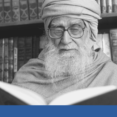
اختلاف، نفرت
اختلاف کے ساتھ اعتراف
اختلاف کو بھلا دیا
اختلاف ایک آزمائش
विकास के तीन स्तर
सब कुछ ईश्वर का उपहार
जन्नत की कीमत
कुछ आदर्श महिलाएँ
मौत: एक अनुस्मारक (REMINDER)
शुक्र: एक कुर्बानी का अमल