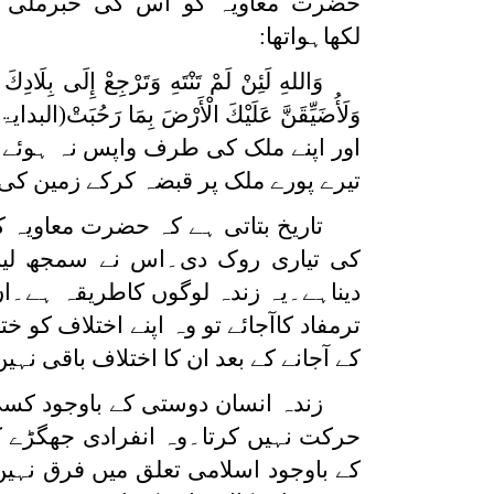
حضرت معاویہ کو اس کی خبرملی تو 
لکھاہواتھا:
‌وَاللهِ ‌لَئِنْ ‌لَمْ ‌تَنْتَهِ ‌وَتَرْجِعْ إِلَى بِلَاد
وَلَأُضَيِّقَنَّ عَلَيْكَ الْأَرْضَ بِمَا رَحُبَتْ
اور اپنے ملک کی طرف واپس نہ ہوئے تو
تیرے پورے ملک پر قبضہ کرکے زمین کی 
تاریخ بتاتی ہے کہ حضرت معاویہ 
کی تیاری روک دی۔اس نے سمجھ لیا 
دیناہے۔یہ زندہ لوگوں کاطریقہ ہے۔ان
ترمفاد کاآجائے تو وہ اپنے اختلاف ک
کے آجانے کے بعد ان کا اختلاف باقی نہی
زندہ انسان دوستی کے باوجود کسی
حرکت نہیں کرتا۔وہ انفرادی جھگڑے 
کے باوجود اسلامی تعلق میں فرق نہیں