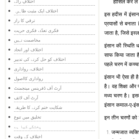
اختلافِ رائے
हासिल कर ले
اختلاف ایک مثبت ظاہرہ
इस हदीस में इंसा
ترقي كا راز
प्रयासों से बनाता
فکری تعدّد، فکری حریت
जाता है, जिसे इस्
مخاصمت نہیں
इंसान की स्थिति ध
اختلاف اور اتحاد
साफ किया जाता है
اختلاف کو حل کرنے کی تدبیر
पहले चरण में कच्च
اختلاف، رواداری
इंसान भी ऐसा ही ह
رواداری کااصول
है। वह शिक्षा और 
آرٹ آف ڈفرینس مینجمنٹ
मध्य चरण है। इसक
آرٹ آف لائف
इंसान कमाल-ए-इंसा
شکایت ختم کرنے کا طریقہ
تخلیق میں تنوع
इन तीन चरणों को 
پختگی کیا ہے
जन्मजात व्यक्ति
اختلاف کے وقت