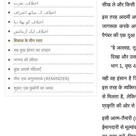
اختلاف، نفرت
सीख ले और किसी भी
اختلاف کے ساتھ اعتراف
इस तरह आदमी अपन
اختلاف کو بھلا دیا
जागरूक करके अपन
اختلاف ایک آزمائش
पैगंबर की एक दुआ म
विकास के तीन स्तर
"हे अल्लाह, 
सब कुछ ईश्वर का उपहार
दिखा और उससे
जन्नत की कीमत
भाग 1, पृष्ठ
कुछ आदर्श महिलाएँ
यही वह इंसान है जि
मौत: एक अनुस्मारक (REMINDER)
इस तरह के व्यक्ति
शुक्र: एक कुर्बानी का अमल
से मिलता है, लेक
प्रकृति की ओर से 
इसी आत्म-तैयारी (
ईमानदारी से मूल्