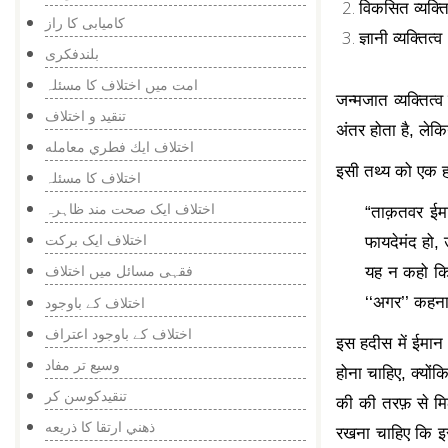
विकसित व्यक्ति
کامیابی کا راز
ज्ञानी व्यक्तित्व
بلندفکری
امت میں اختلاف کا مسئلہ
जन्मजात व्यक्तित्व
تنقید و اختلاف
अंतर होता है
, लेकि
اختلاف ايك فطري معامله
इसी तथ्य को एक हद
اختلاف کا مسئلہ
اختلاف ایک صحت مند ظاہرہ
“
ताक़तवर ईमा
اختلاف ایک برکت
फायदेमंद हो,
فقہی مسائل میں اختلاف
यह न कहो कि
‘‘अगर’’ कहना
اختلاف کے باوجود
اختلاف کے باوجود اعتراف
इस हदीस में ईमान
وسيع تر مفاد
होना चाहिए
, क्यो
تنقیدکوسن کر
की की तरफ़ से मिल
ذهني ارتقا كا ذريعه
रखना चाहिए कि इ