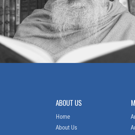
ABOUT US
M
Home
A
About Us
A