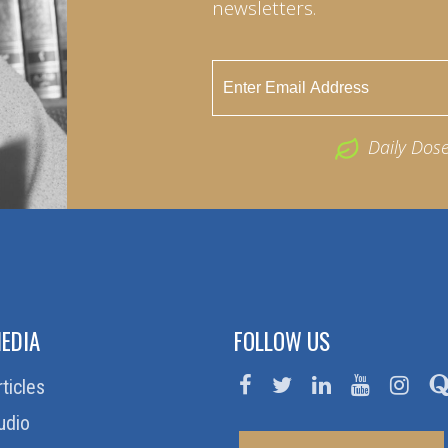
newsletters.
Daily Dos
EDIA
FOLLOW US
rticles
udio