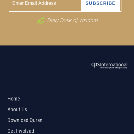
Daily Dose of Wisdom
ABOUT US
2026 Powered by
Openlogic Systems
Home
About Us
Download Quran
Get Involved