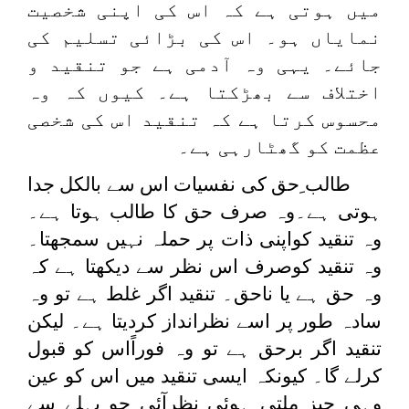
میں ہوتی ہے کہ اس کی اپنی شخصیت
نمایاں ہو۔ اس کی بڑائی تسلیم کی
جائے۔ یہی وہ آدمی ہے جو تنقید و
اختلاف سے بھڑکتا ہے۔ کیوں کہ وہ
محسوس کرتا ہے کہ تنقید اس کی شخصی
عظمت کو گھٹارہی ہے۔
طالب ِحق کی نفسیات اس سے بالکل جدا
ہوتی ہے۔وہ صرف حق کا طالب ہوتا ہے۔
وہ تنقید کواپنی ذات پر حملہ نہیں سمجھتا۔
وہ تنقید کوصرف اس نظر سے دیکھتا ہے کہ
وہ حق ہے یا ناحق۔ تنقید اگر غلط ہے تو وہ
سادہ طور پر اسے نظرانداز کردیتا ہے۔ لیکن
تنقید اگر برحق ہے تو وہ فوراًاس کو قبول
کرلے گا۔ کیونکہ ایسی تنقید میں اس کو عین
وہی چیز ملتی ہوئی نظرآئی جو پہلے سے