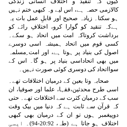
کیوں کہ تنقید و اختلاف انسانی زندگی
کالازمی حصہ ہے، اس لیے وہ کبھی ختم نہیں
ہو سکتا۔ زیادہ صحیح اور قابلِ عمل بات یہ
ہےکہ تنقید کو گوارا کرو، اختلافِ رائے کو
برداشت کروتاکہ امت میں اتحاد ہو سکے۔
کسی قوم میں اتحاد ہمیشہ اسی دوسرے
اصول کی بنیاد پر ہوتا ہے، اور امت ِمسلمہ
میں بھی اتحاداسی بنیاد پر ہو گا۔ اس کے
سوااتحاد کی دوسری کوئی صورت نہیں۔
صحابہ وتا بعین کے درمیان اختلافات تھے۔
اسی طرح محدثین،فقہا، علما اور صوفیا، ان
سب کے درمیان کثرت سے اختلافات تھے۔ حتی
کہ قرآن سے ثابت ہے کہ دنیا میں بیک وقت
دوپیغمبر ہوں تو ان کے درمیان بھی کبھی
اختلاف ہو جاتا ہے (طہ، 20:92-94)۔ ایسی