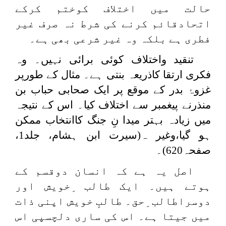
حالت میں اختلاف کوختم کرکے
اتحادقائم کرنے کی شرط نہ صرف غیر
فطری ہے بلکہ وہ غیر شرعی بھی ہے۔
تنقید واختلاف کوئی برائی نہیں۔ وہ
فکری ارتقا کاذریعہ بنتی ہے۔ مثال کے طورپر
غزوۂ بدر کے موقع پر ایک صحابی حباب بن
منذرنے پیغمبر سے اختلاف کیا۔ اس کے نتیجہ
میں زیادہ بہتر میدا نِ جنگ کاانتخاب ممکن
ہو گیا،وغیر ہ(سیرت ابن ہشام، جلد1،
صفحہ620)۔
اصل یہ ہے کہ انسان دوقسم کے
ہوتے ہیں۔ ایک طالب ِخویش اور
دوسراطالب ِحق۔ طالبِ خویش اپنی ذات
میں جیتا ہے۔ اس کی ساری دلچسپی اس