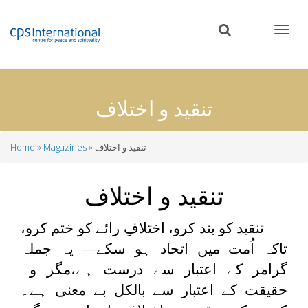
Skip
to
main
content
تنقید و اختلاف
تنقید و اختلاف
Magazines
Home
Breadcrumb
تنقید و اختلاف
تنقید کو بند کرو، اختلافِ رائے کو ختم کرو،
تاکہ اُمت میں اتحاد ہو سکے— یہ جملہ
گرامر کے اعتبار سے درست ہے،مگر وہ
حقیقت کے اعتبار سے بالکل بے معنی ہے۔