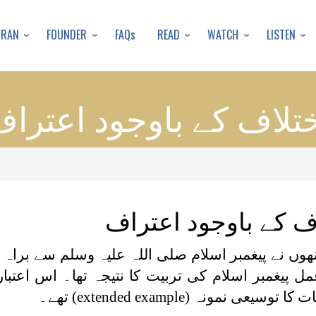
Skip
to
URAN
FOUNDER
READ
WATCH
LISTEN
FAQs
main
content
تلاف کے باوجود اعترا
ف کے باوجود اعتراف
نھوں نے پیغمبر اسلام صلی اللہ علیہ وسلم سے براہ
ل پیغمبر اسلام کی تربیت کا نتیجہ تھا۔ اس اعتبار
ات کا توسیعی نمونہ
(extended example)
تھے۔