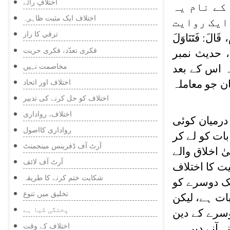
اختلافِ رائے
کے نام یہ
اختلاف ایک مثبت ظاہرہ
نوں کے تعلق سے ایک روایت
ترقي كا راز
ٌ، قَالَ:
فَتَنَاوَلَ
فکری تعدّد، فکری حریت
 حدیث نمبر
مخاصمت نہیں
کہ اس کے بعد
اختلاف اور اتحاد
ن جو معاملہ
اختلاف کو حل کرنے کی تدبیر
اختلاف، رواداری
درمیان کوئی
رواداری کااصول
ات کو لے کر
آرٹ آف ڈفرینس مینجمنٹ
 اخلاق والے
آرٹ آف لائف
یت کا اختلاف
شکایت ختم کرنے کا طریقہ
یک دوسرے کو
تخلیق میں تنوع
بات ہے، لیکن
پختگی کیا ہے
وسرے کے دین
اختلاف کے وقت
 آنے دیں۔