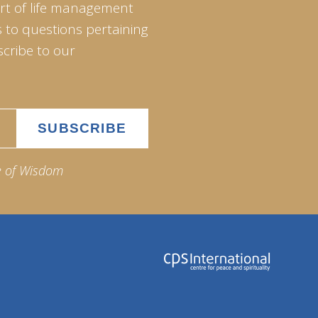
art of life management
 to questions pertaining
scribe to our
e of Wisdom