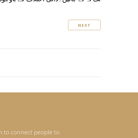
NEXT
m to connect people to