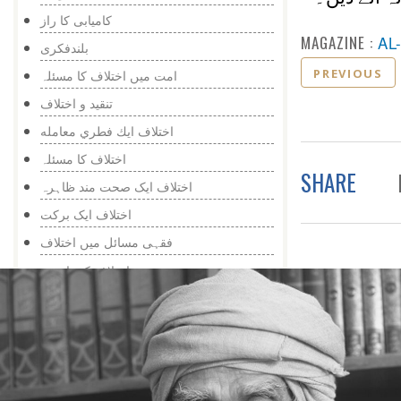
کامیابی کا راز
MAGAZINE :
AL
بلندفکری
PREVIOUS
امت میں اختلاف کا مسئلہ
تنقید و اختلاف
اختلاف ايك فطري معامله
اختلاف کا مسئلہ
SHARE
اختلاف ایک صحت مند ظاہرہ
اختلاف ایک برکت
فقہی مسائل میں اختلاف
اختلاف کے باوجود
اختلاف کے باوجود اعتراف
وسيع تر مفاد
تنقیدکوسن کر
ذهني ارتقا كا ذريعه