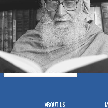
اختلاف، نفرت
اختلاف کے ساتھ اعتراف
اختلاف کو بھلا دیا
اختلاف ایک آزمائش
विकास के तीन स्तर
सब कुछ ईश्वर का उपहार
जन्नत की कीमत
कुछ आदर्श महिलाएँ
मौत: एक अनुस्मारक (REMINDER)
शुक्र: एक कुर्बानी का अमल
ABOUT US
M