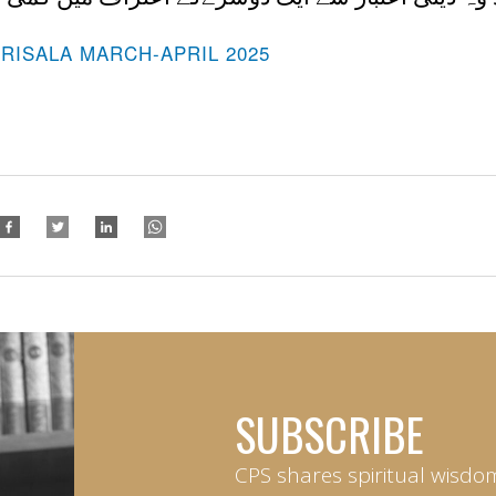
-RISALA MARCH-APRIL 2025
SUBSCRIBE
CPS shares spiritual wisdo