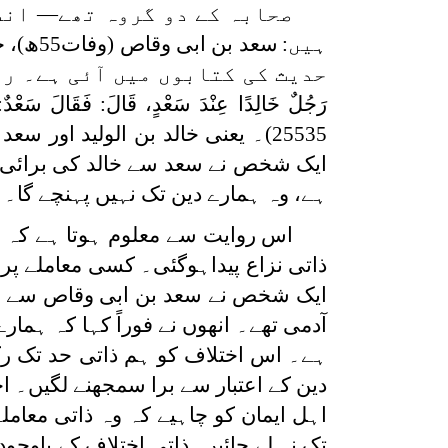
صحابہ کے دو گروہ تھے— انص
ہیں:
حدیث کی کتابوں میں آئی ہے۔ ر
رَجُلٌ خَالِدًا عِنْدَ سَعْدٍ، قَالَ:
فَقَالَ سَعْدٌ:
25535)۔ یعنی خالد بن الولید اور
ایک شخص نے سعد سے خالد کی برائی بی
ہے، وہ ہمارے دین تک نہیں پہنچے گا۔
اس روایت سے معلوم ہوتا ہے کہ دو
ذاتی نزاع پیداہوگئی۔ کسی معاملے پر 
ایک شخص نے سعد بن ابی وقاص سے خالد
آدمی تھے۔ انھوں نے فوراً کہا کہ ہمار
ہے۔ اس اختلاف کو ہم ذاتی حد تک رک
دین کے اعتبار سے برا سمجھنے لگیں۔ اج
اہل ایمان کو چاہیے کہ وہ ذاتی معام
تک نہ لے جائیں۔ذاتی اختلاف کے باوجود