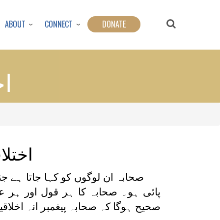
ABOUT
CONNECT
DONATE
اخ
اختلا
صحابہ ان لوگوں کو کہا جاتا ہے ج
پائی ہو۔ صحابہ کا ہر قول اور ہر عم
صحیح ہوگا کہ صحابہ پیغمبر انہ اخلاقی