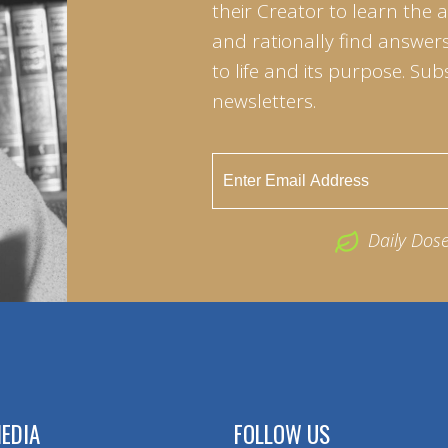
their Creator to learn the 
and rationally find answers
to life and its purpose. Sub
newsletters.
Daily Dos
EDIA
FOLLOW US