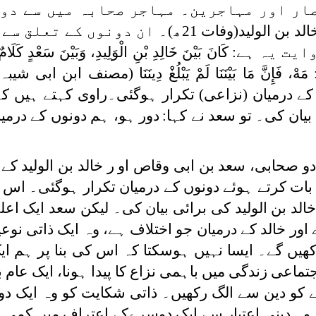
ار اور مہاجرین۔ مہاجر صحابہ میں سے دو 
سعد بن ابی وقاص (وفات55ھ)، خالد بن الولید(وفات 21ھ)۔ ان دو
وایت یہ ہے
:
كَانَ بَيْنَ خَالِدِ بْنِ الْوَلِيدِ، وَبَيْنَ سَعْدٍ كَلَام
مَهْ، فَإِنَّ مَا بَيْنَنَا ‌لَمْ ‌يَبْلُغْ ‌دِينَنَا
(مصنف ابن ابی شیبہ،
 سعد کے درمیان (نزاعی) تکرار ہوگئی۔راوی کہتے ہیں 
ان کی۔ تو سعد نے کہا:
دور ہو، ہم دونوں کے درمیا
 صحابی، سعد بن ابی وقاص او ر خالد بن الولید کے 
بات کرتے ہوئے دونوں کے درمیان تکرار ہوگئی۔ اس ب
 بن الولید کی برائی بیان کی۔ لیکن سعد ایک اعلیٰ
ے اور خالد کے درمیان جو اختلاف ہے، وہ ایک ذاتی نوع
ھیں گے۔ ایسا نہیں ہوسکتا کہ اس کی بنا پر ہم ا
تماعی زندگی میں باہمی نزاع کا پیدا ہونا، ایک عام 
لے کو دین سے الگ رکھیں۔ ذاتی شکایت کو وہ ایک د
 وہ دینی اعتبار سے ایک دوسرےکے اعتراف میں کمی نہ