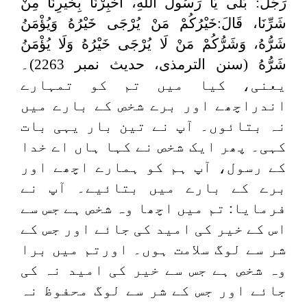
رَجُلٌ: بَلَى يَا رَسُولَ اللهِ، أَخْبِرْنَا بِخَيْرِنَا مِنْ
شَرِّنَا، قَالَ:خَيْرُكُمْ مَنْ ‌يُرْجَى ‌خَيْرُهُ وَيُؤْمَنُ
شَرُّهُ، وَشَرُّكُمْ مَنْ لَا ‌يُرْجَى ‌خَيْرُهُ وَلَا يُؤْمَنُ
شَرُّهُ
(سنن الترمذی، حدیث نمبر 2263)۔
یعنی، کیا میں تم کو تمہارے
اندراچھے اور برے شخص کے بارے میں
نہ بتائوں۔ آپ نے تین بار یہی بات
کہی۔ پھر ایک شخص نے کہا ہاں اے خدا
کے رسول، آپ ہم کو ہمارے اچھے اور
برے کے بارے میں بتائیے۔ آپ نے
فرمایا: تم میں اچھا وہ شخص ہے جس سے
اس کے خیر کی امید کی جائے اور جس کے
شر سے لوگ سلامت ہوں۔ اورتم میں برا
وہ شخص ہے جس سے خیر کی امید نہ کی
جائے اور جس کے شر سے لوگ محفوظ نہ