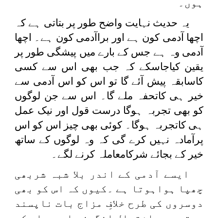
ہوں۔
یہ حدیث نہایت واضح طور پر بتاتی ہے کہ
اچھا آدمی کون ہے اور براآدمی کون ہے۔ اچھا
آدمی وہ ہے جس کے بارے میں پیشگی طور پر
یقین کیاجاسکے کہ جب بھی اس سے کسی
کاسابقہ پیش آئے گا تو اس کو اس آدمی سے
خیر ہی کاتحفہ ملے گا۔ اس سے جن لوگوں
کو بھی تجربہ ہوگا درست قول اور نیک عمل
ہی کاتجربہ ہوگا۔ کوئی بھی چیز اس کو اس
پرآمادہ نہیں کرے گی کہ وہ لوگوں کے ساتھ
خیر کے بجائے شرکامعاملہ کرنے لگے۔
ایسے آدمی کے اندر بلا شبہ شربھی
چھپا ہواہوتا ہے ۔کیوں کہ اس کو بھی
دوسروں کی طرح خلافِ مزاج بات ناپسند
ہوتی ہے۔ اشتعال انگیز بات پر اس کو