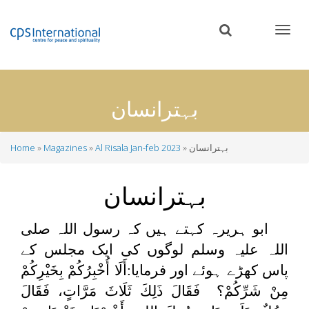
Skip
to
main
content
بہترانسان
بہترانسان
Al Risala Jan-feb 2023
Magazines
Home
Breadcrumb
بہترانسان
ابو ہریرہ کہتے ہیں کہ رسول اللہ صلی
اللہ علیہ وسلم لوگوں کی ایک مجلس کے
پاس کھڑے ہوئے اور فرمایا:
أَلَا أُخْبِرُكُمْ بِخَيْرِكُمْ
مِنْ شَرِّكُمْ؟ فَقَالَ ذَلِكَ ثَلَاثَ مَرَّاتٍ، فَقَالَ