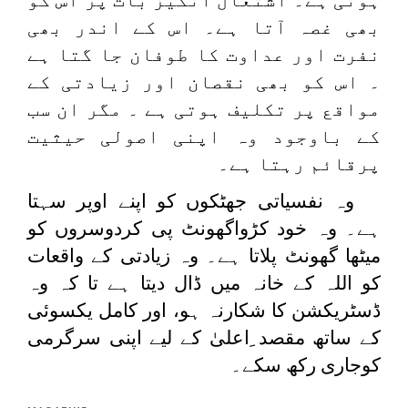
بھی غصہ آتا ہے۔ اس کے اندر بھی
نفرت اور عداوت کا طوفان جا گتا ہے
۔ اس کو بھی نقصان اور زیادتی کے
مواقع پر تکلیف ہوتی ہے ۔ مگر ان سب
کے باوجود وہ اپنی اصولی حیثیت
پرقائم رہتا ہے۔
وہ نفسیاتی جھٹکوں کو اپنے اوپر سہتا
ہے۔ وہ خود کڑواگھونٹ پی کردوسروں کو
میٹھا گھونٹ پلاتا ہے۔ وہ زیادتی کے واقعات
کو اللہ کے خانہ میں ڈال دیتا ہے تا کہ وہ
ڈسٹریکشن کا شکارنہ ہو، اور کامل یکسوئی
کے ساتھ مقصد ِاعلیٰ کے لیے اپنی سرگرمی
کوجاری رکھ سکے۔