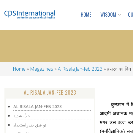
WISDOM
Q
HOME
Home
Magazines
Al Risala Jan-feb 2023
हसरत का दिन
Breadcrumb
AL RISALA JAN-FEB 2023
क़ुरआन में
AL RISALA JAN-FEB 2023
आदमी अचानक महसू
حبِّ شدید
मगर उस वक़्त उसन
تو فیق بقدرِاستعداد
(मनौवैज्ञानिक) सज़