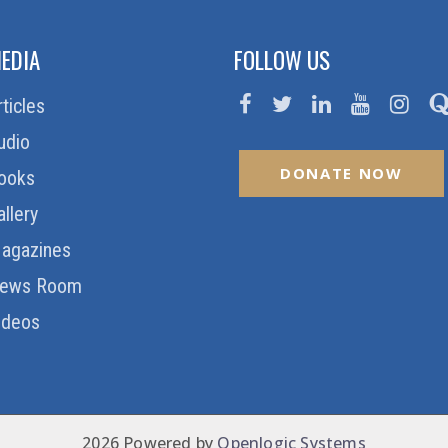
EDIA
FOLLOW US
rticles
udio
DONATE NOW
ooks
allery
agazines
ews Room
ideos
2026 Powered by
Openlogic Systems