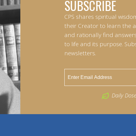
SUBSCRIBE
CPS shares spiritual wisdo
their Creator to learn the 
and rationally find answers
to life and its purpose. Sub
newsletters.
Daily Dos