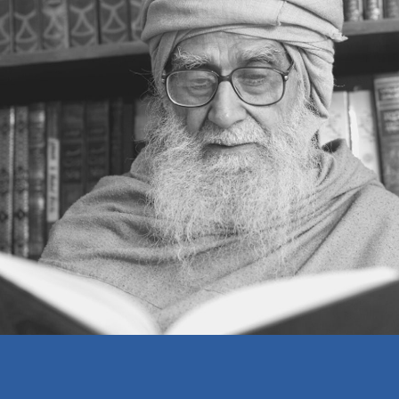
ईमान की हक़ीक़त यह है कि आदमी ग़ैबी हक़ीक़तों को
देखने लगे
क़ुरआन का पैग़ाम
कारण क्या है