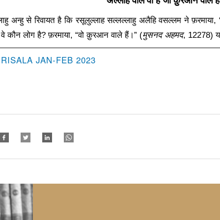
अल्लाह वाले वो हैं जो क़ुरआन वाले हैं
ु अन्हु से रिवायत है कि रसूलुल्लाह सल्लल्लाहु अलैहि वसल्लम ने फ़रमाया
, 
,
वे कौन लोग है
?
फ़रमाया
, “
वो क़ुरआन वाले हैं।” (
मुसनद अहमद
,
12278) या
 RISALA JAN-FEB 2023