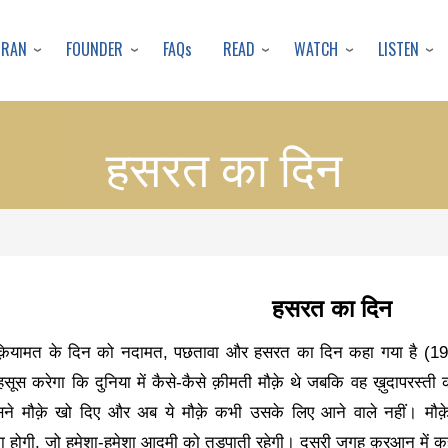
Skip
to
URAN
FOUNDER
READ
WATCH
LISTEN
FAQs
main
content
हसरत का दिन
हसरत का दिन
 क़ियामत के दिन को नदामत
,
पछतावा और हसरत का दिन कहा गया है (
19
स करेगा कि दुनिया में कैसे-कैसे क़ीमती मौक़े थे जबकि वह ख़ुदापरस्त
े मौक़े खो दिए और अब ये मौक़े कभी उसके लिए आने वाले नहीं। मौक़
ा होगी
,
जो हमेशा-हमेशा आदमी को तड़पाती रहेगी। दूसरी जगह क़ुरआन में कह