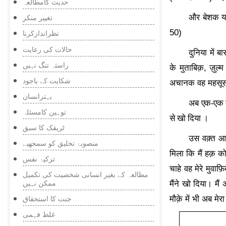
حدیث کامطالعہ
और बेशक यह 
تغییر منکر
50)
نظراندازکرنا
حالات کی رعایت
दुनिया में
راستہ تنگ نہیں
के मुताबिक़
,
ज़ुल्
شکایت کے باجود
अचानक वह महसूस क
بہترانسان
अब एक-एक कर
توہین کامسئلہ
से खो दिया ।
ٹریفک کا سبق
उस वक़्त आद
منصوبۂ تخلیق کو سمجھیے
मिला कि मैं हक़ को 
تزکیۂ نفس
चाहे वह मेरे मुवाफ़
مطالعہ کے بغیر انسانی شخصیت کی تکمیل
ممکن نہیں
मैंने खो दिया। मैं
मौक़े में भी अब मेर
جنت کا استحقاق
غلط فہمی