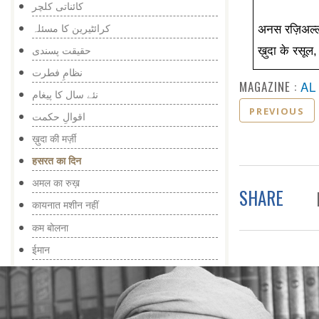
کائناتی کلچر
کرائٹیرین کا مسئلہ
अनस रज़िअल्लाह
ख़ुदा के रसूल
حقیقت پسندی
نظامِ فطرت
MAGAZINE :
AL
نئے سال کا پیغام
PREVIOUS
اقوالِ حکمت
ख़ुदा की मर्ज़ी
हसरत का दिन
अमल का रुख़
SHARE
कायनात मशीन नहीं
कम बोलना
ईमान
इन्सान की ज़िम्मेदारी
तज़्किया
सोच का फ़र्क़