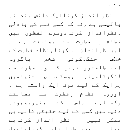
ہے ۔
نظر انداز کرناایک دانش مندانہ
پالیسی ہے ،نہ کہ کسی قسم کی بزدلی
۔نظرانداز کرنادوسرے لفظوں میں
نظام ِ فطرت سے مطابقت ہے ۔
اورنظرانداز نہ کرنا،نظام فطرت کے
خلاف جنگ۔کوئی شخص یاگروہ
اتناطاقتور نہیں کہ وہ فطرت سے
لڑکرکامیاب ہوسکے۔اس دنیامیں
ہرایک کے لیے صرف ایک راستہ ہے ۔
اوروہ نظام ِفطرت سے مطابقت
رکھناہے ۔اس کے بغیرموجودہ
دنیامیں کسی کے لیے حقیقی کامیابی
ممکن نہیں — نظر انداز کرنابے
عملی نہیں،نظرانداز کرناباعمل