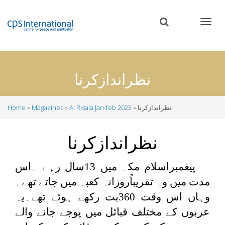
Skip
to
main
content
نظراندازکرنا
نظراندازکرنا
Al Risala Jan-feb 2023
Magazines
Home
Breadcrumb
نظراندازکرنا
پیغمبراسلام مکہ میں 13سال رہے ۔اس
مدت میں وہ تقریباًروزانہ کعبہ میں جاتے تھے۔
وہاں اس وقت 360بت رکھے ہوئے تھے۔یہ
عربوں کے مختلف قبائل میں پوجے جانے والے