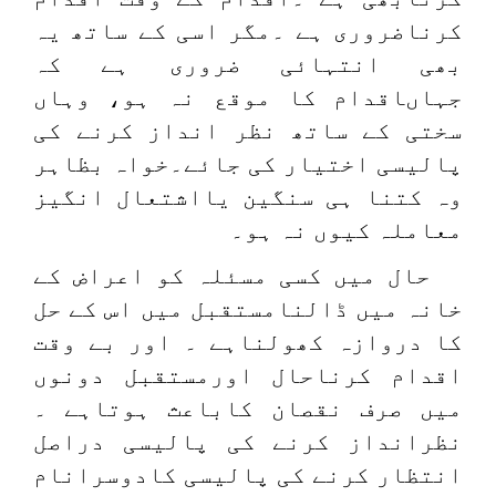
کرناضروری ہے ۔مگر اسی کے ساتھ یہ
بھی انتہائی ضروری ہے کہ
جہاںاقدام کا موقع نہ ہو، وہاں
سختی کے ساتھ نظر انداز کرنے کی
پالیسی اختیار کی جائے۔خواہ بظاہر
وہ کتنا ہی سنگین یااشتعال انگیز
معاملہ کیوں نہ ہو۔
حال میں کسی مسئلہ کو اعراض کے
خانہ میں ڈالنامستقبل میں اس کے حل
کا دروازہ کھولناہے ۔ اور بے وقت
اقدام کرناحال اورمستقبل دونوں
میں صرف نقصان کاباعث ہوتاہے ۔
نظرانداز کرنے کی پالیسی دراصل
انتظار کرنے کی پالیسی کادوسرانام