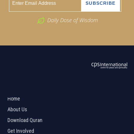
Daily Dose of Wisdom
ABOUT US
2026 Powered by
Openlogic Systems
Home
About Us
Download Quran
Get Involved