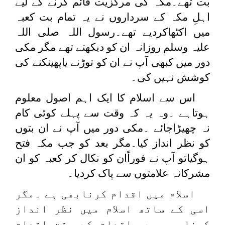
بت تھے۔مکہ کی مرکزیت قائم کرنے کے لیے
اہلِ مکہ کے سرداروں نے یہ تمام بت کعبہ
میں اکٹھاکردیے تھے۔رسول اللہ صلی اللہ
علیہ وسلم روزانہ ان کو دیکھتے تھے مگر مکی
دور میں کبھی آپ نے ان کو توڑنے یاپھینکنے کی
کوشش نہیں کی۔
اس سے اسلام کا ایک اہم اصول معلوم
ہوتاہے ۔وہ یہ کہ وقت سے پہلے کوئی کام
نہ چھیڑاجائے ۔مکی دور میں آپ نے ان بتوں
کو نظر انداز کیا۔مگر بعد کو جب مکہ فتح
ہوگیاتو آپ نے فوراًان کو نکال کر کعبہ کو ان
مشرکانہ علامتوں سے پاک کردیا۔
اسلام میں اقدام کرنابھی ہے ۔مگر
اسی کے ساتھ اسلام میں نظر انداز
کرنابھی ہے ۔اقدام کے وقت اقدام