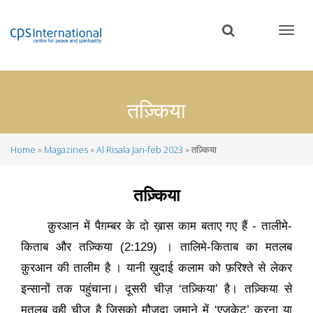
Skip
to
main
content
तज़्किया
Home
Magazines
Al Risala Jan-feb 2023
तज़्किया
Breadcrumb
तज़्किया
क़ुरआन में पैग़म्बर के दो ख़ास काम बताए गए हैं - तालीमे-
किताब और तज़्किया
(
2:129
)
। तालिमे-किताब का मतलब
क़ुरआन की तालीम है
। यानी ख़ुदाई कलाम को फ़रिश्ते से लेकर
इन्सानों तक पहुंचाना। दूसरी चीज़
‘
तज़्किया
’
है। तज़्किया से
मतलब वही चीज़ है जिसको मौजूदा ज़माने में
‘
एजुकेट
’
करना या