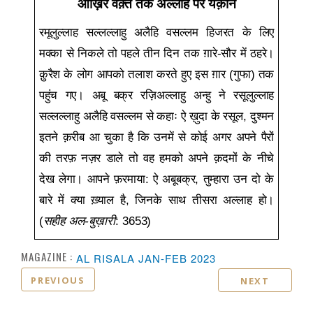
आख़िर वक़्त तक अल्लाह पर यक़ीन
रमूलुल्लाह सल्लल्लाहु अलैहि वसल्लम हिजरत के लिए
मक्का से निकले तो पहले तीन दिन तक ग़ारे-सौर में ठहरे।
क़ुरैश के लोग आपको तलाश करते हुए इस ग़ार (गुफा) तक
पहुंच गए। अबू बक्र रज़िअल्लाहु अन्हु ने रसूलुल्लाह
सल्लल्लाहु अलैहि वसल्लम से कहाः ऐ ख़ुदा के रसूल
,
दुश्मन
इतने क़रीब आ चुका है कि उनमें से कोई अगर अपने पैरों
की तरफ़ नज़र डाले तो वह हमको अपने क़दमों के नीचे
देख लेगा। आपने फ़रमाया: ऐ अबूबक्र
,
तुम्हारा उन दो के
बारे में क्या ख़्याल है
,
जिनके साथ तीसरा अल्लाह हो।
(
सहीह अल-बुख़ारी
:
3653
)
MAGAZINE :
AL RISALA JAN-FEB 2023
PREVIOUS
NEXT