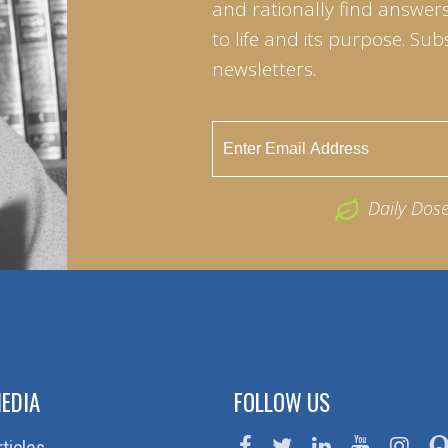
and rationally find answers
to life and its purpose. Sub
newsletters.
Daily Dos
EDIA
FOLLOW US
rticles