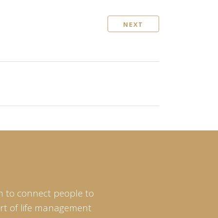
NEXT
m to connect people to
art of life management