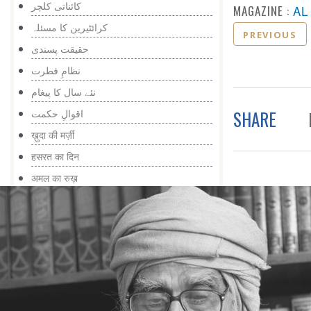
کائناتی کلچر
MAGAZINE :
AL
کرائٹیرین کا مسئلہ
PREVIOUS
حقیقت پسندی
نظامِ فطرت
نئے سال کا پیغام
SHARE
اقوالِ حکمت
ख़ुदा की मर्ज़ी
हसरत का दिन
अमल का रुख़
कायनात मशीन नहीं
कम बोलना
ईमान
इन्सान की ज़िम्मेदारी
तज़्किया
सोच का फ़र्क़