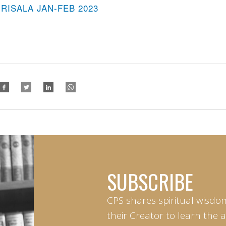
 RISALA JAN-FEB 2023
SUBSCRIBE
CPS shares spiritual wisdo
their Creator to learn the 