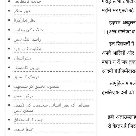
पहाड़ से भी ज़्यादा
حدیث کامطالعہ
महीने भर पूछते रहे
تغییر منکر
نظراندازکرنا
हज़रत अब्दुल्
حالات کی رعایت
। (
अल-मारिफ़ा व
راستہ تنگ نہیں
इन रिवायतों मे
شکایت کے باجود
अपने आलिमों और अप
بہترانسان
बयान न दें जब तक इ
توہین کامسئلہ
आदमी ग़ैरज़िम्मेदा
ٹریفک کا سبق
सामूहिक मामलों 
منصوبۂ تخلیق کو سمجھیے
इसलिए आदमी को चा
تزکیۂ نفس
مطالعہ کے بغیر انسانی شخصیت کی تکمیل
ممکن نہیں
इब्ने अताउल्ल
جنت کا استحقاق
से बेहतर है जि
غلط فہمی