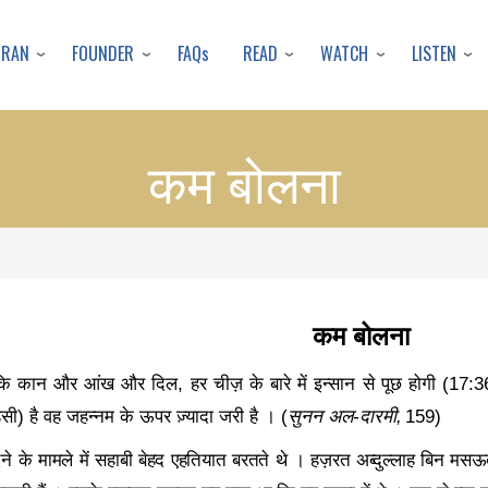
Skip
to
URAN
FOUNDER
READ
WATCH
LISTEN
FAQs
main
content
कम बोलना
कम बोलना
है कि कान और आंख और दिल
,
हर चीज़ के बारे में इन्सान से पूछ होगी (
17:3
ाहसी) है वह जहन्नम के ऊपर ज़्यादा जरी है । (
सुनन अल-दारमी
,
159)
ेने के मामले में सहाबी बेहद एहतियात बरतते थे । हज़रत अब्दुल्लाह बिन मसऊद क