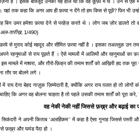
 वज़नी हैं । इसके बावजूद उनका यह हाल था कि वह कूफ़ा में थे । उन से एक मा
 । यहां तक कहा कि अगर आप ही फ़त्वा न देंगे तो हम किस से पूछें
?
फिर भी उन्ह
लाह बिन उमर हमेशा फ़त्वा देने से परहेज़ करते थे । लोग जब ज़ोर डालते 
 अल-तारीख़
,
1/490)
ं फ़त्वे से मुराद कोई महदूद और सीमित फ़त्वा नहीं है । इसका तअल्लुक़ उन तमा
ने रहनुमाओं से राय पूछते हैं । ऐसे मामलों में आलिमों और रहनुमाओं का फ़र्ज
स मामले में मश्वरा
,
और ग़ौरो-फ़िक्र की तमाम शर्तों को आख़िरी हद तक पूरा 
राना तौर पर बोलने लगे ।
में राय देना बेहद नाज़ुक ज़िम्मेदारी है
,
क्योंकि अगर राय ग़लत हो तो लोगों 
हिए कि अगर वह बोलना चाहता है तो पहले उसकी तमाम शर्तों को पूरा करे
,
वह नेकी नेकी नहीं जिससे फ़ख़्र और बढ़ाई का जज़
ाह सिकंदरी ने अपनी किताब
‘
अलहिकम
’
में कहा है ऐसा गुनाह जिससे पस्ती औ
ससे फ़ख़्र और घमंड पैदा हो ।