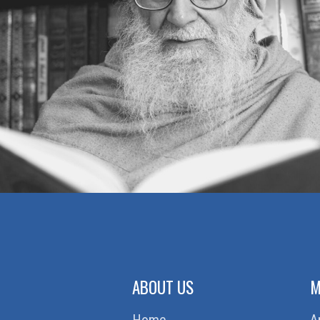
ईमान की हक़ीक़त यह है कि आदमी ग़ैबी हक़ीक़तों को
देखने लगे
क़ुरआन का पैग़ाम
कारण क्या है
ABOUT US
M
Home
A