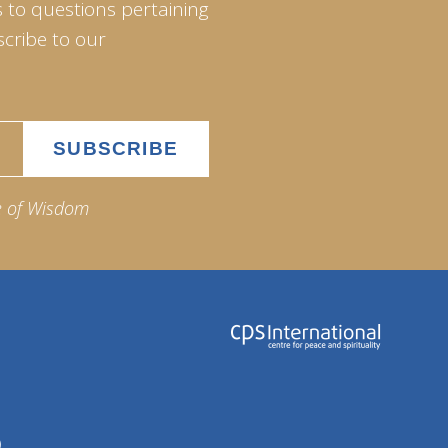
 to questions pertaining
scribe to our
e of Wisdom