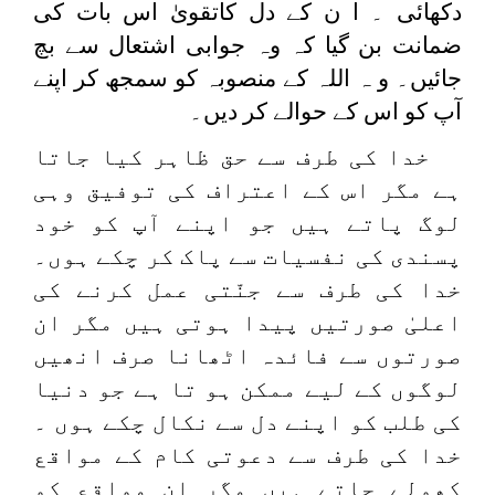
دکھائی ۔ ا ن کے دل کاتقویٰ اس بات کی
ضمانت بن گیا کہ وہ جوابی اشتعال سے بچ
جائیں۔ و ہ اللہ کے منصوبہ کو سمجھ کر اپنے
آپ کو اس کے حوالے کر دیں۔
خدا کی طرف سے حق ظاہر کیا جاتا
ہے مگر اس کے اعتراف کی توفیق وہی
لوگ پاتے ہیں جو اپنے آپ کو خود
پسندی کی نفسیات سے پاک کر چکے ہوں۔
خدا کی طرف سے جنّتی عمل کرنے کی
اعلیٰ صورتیں پیدا ہوتی ہیں مگر ان
صورتوں سے فائدہ اٹھانا صرف انھیں
لوگوں کے لیے ممکن ہو تا ہے جو دنیا
کی طلب کو اپنے دل سے نکال چکے ہوں ۔
خدا کی طرف سے دعوتی کام کے مواقع
کھولے جاتے ہیں مگر ان مواقع کو