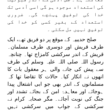
کی استعداد موجود ہو گی اسی آدمی تک
خدا کی توفیق پہنچے گی۔ ضروری
استعداد کے بغیر کسی کو خدا کی
توفیق نہیں مل سکتی ۔
صلح حدیبیہ کے موقع پر دو فریق تھے، ایک
طرف قریش اور دوسری طرف مسلمان۔
قریش کے اندر سرکشی کامزاج تھا۔ چنانچہ
رسول اللہ صلی اللہ علیہ وسلم کی طرف
سے پیش کی جانے والی ہر معقول بات کا
انھوں نے انکار کیا۔ حالات کا تقاضا تھا کہ
مسلمانوں کے اندر بھی جو ابی اشتعال پیدا
ہوجائے اور معاہدۂ امن کے بجائے تشدد اور
جنگ کی نوبت آجائے۔ مگر صحابہ کرام نے
سرکشی کے جواب میں سرکشی نہیں