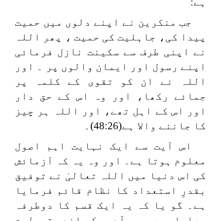
ہے:
جب منکرین نے اپنے دلوں میں حمیت
پیدا کی، جاہلیت کی حمیت ، پھر اللہ
نے اپنی طرف سے سکینت نازل فرمائی
اپنے رسول اور ایمان والوں پر ۔ اور
اللہ نے ان کو تقوی کے کلمہ پر
جمائے رکھا، اور وہ اس کے حق دار
اور اس کے اہل تھے، اور اللہ ہر چیز
کا جاننے والا ہے(48:26)۔
اس آیت سے ایک نہایت اہم اصول
معلوم ہوتا ہے۔ اور وہ یہ کہ آزمائش
کی اس دنیا میں اللہ تعالیٰ نے توفیق
بقدرِ استعداد کا نظام قائم فرمایا
ہے۔ گو یا کہ یہ ایک قسم کا دوطرفہ
معاملہ ہے ۔ جس آدمی کے اندر قبولیت