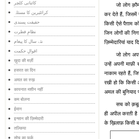
کائناتی کلچر
जो लोग क़ौम
کرائٹیرین کا مسئلہ
कर देते हैं
,
जिसमें
حقیقت پسندی
किसी ऐसे पैग़ाम क
نظامِ فطرت
जिन लोगों की निगा
نئے سال کا پیغام
ज़िम्मेदारियां याद 
اقوالِ حکمت
जो लोग अपने
ख़ुदा की मर्ज़ी
उन्हें अपनी माफ़ी 
हसरत का दिन
नाकाम रहते हैं
,
जिस
अमल का रुख़
रखी हो कि किसी अम
कायनात मशीन नहीं
अमल की बुनियाद पर
कम बोलना
सच को क़बूल
ईमान
ही अपील करती है
इन्सान की ज़िम्मेदारी
के ख़िलाफ़ किसी ब
तज़्किया
सोच का फ़र्क़