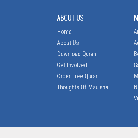
ABOUT US
M
Home
A
About Us
A
Download Quran
B
Get Involved
G
Order Free Quran
M
Thoughts Of Maulana
N
V