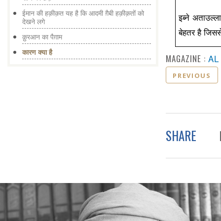
ईमान की हक़ीक़त यह है कि आदमी ग़ैबी हक़ीक़तों को
इब्ने अताउल्
देखने लगे
बेहतर है जिस
क़ुरआन का पैग़ाम
कारण क्या है
MAGAZINE :
AL
PREVIOUS
SHARE