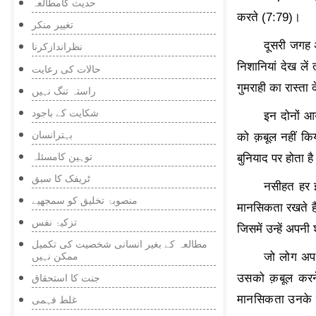
حدیث کامطالعہ
करते (
7:79)
।
تغییر منکر
दूसरी जगह अ
نظراندازکرنا
निशानियां देख ले
حالات کی رعایت
गुमराही का रास्ता
راستہ تنگ نہیں
شکایت کے باجود
इन दोनों आय
بہترانسان
को क़बूल नहीं क
توہین کامسئلہ
बुनियाद पर होता ह
ٹریفک کا سبق
नसीहत हर इ
منصوبۂ تخلیق کو سمجھیے
मानसिकता रखते है
تزکیۂ نفس
जिसमें उन्हें अपन
مطالعہ کے بغیر انسانی شخصیت کی تکمیل
ممکن نہیں
जो लोग अपने
उसको क़बूल करने
جنت کا استحقاق
मानसिकता उनके ल
غلط فہمی