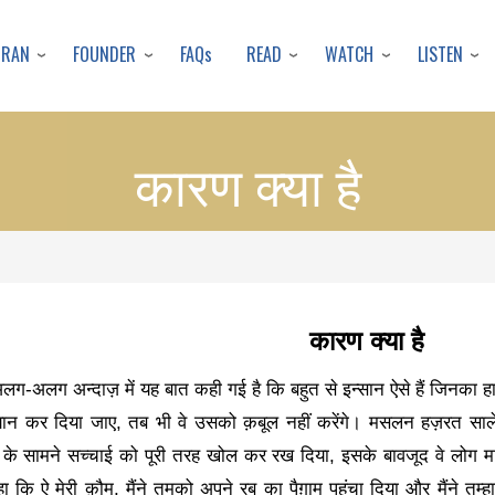
Skip
to
URAN
FOUNDER
READ
WATCH
LISTEN
FAQs
main
content
कारण क्या है
कारण क्या है
लग-अलग अन्दाज़ में यह बात कही गई है कि बहुत से इन्सान ऐसे हैं जिनका 
यान कर दिया जाए
,
तब भी वे उसको क़बूल नहीं करेंगे। मसलन हज़रत साले
ौम के सामने सच्चाई को पूरी तरह खोल कर रख दिया
,
इसके बावजूद वे लोग मा
कि ऐ मेरी क़ौम
,
मैंने तुमको अपने रब का पैग़ाम पहुंचा दिया और मैंने तु