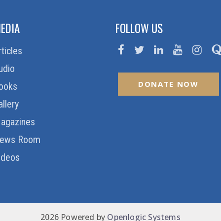
EDIA
FOLLOW US
rticles
udio
DONATE NOW
ooks
allery
agazines
ews Room
ideos
2026 Powered by
Openlogic Systems