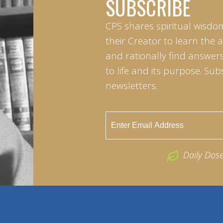
SUBSCRIBE
CPS shares spiritual wisdo
their Creator to learn the 
and rationally find answers
to life and its purpose. Sub
newsletters.
Daily Dos