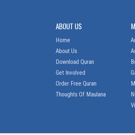
ABOUT US
M
Home
A
About Us
A
Download Quran
B
Get Involved
G
Order Free Quran
M
Thoughts Of Maulana
N
V