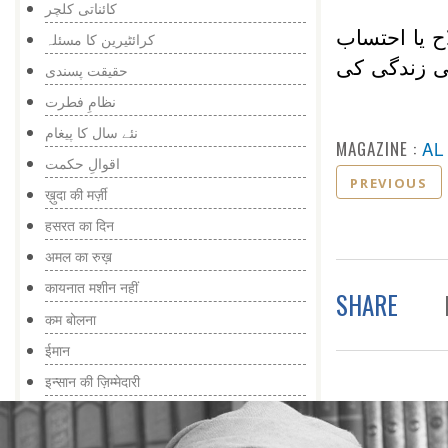
کائناتی کلچر
ح یا احتساب
کرائٹیرین کا مسئلہ
کی زندگی کی
حقیقت پسندی
نظامِ فطرت
نئے سال کا پیغام
MAGAZINE :
AL
اقوالِ حکمت
PREVIOUS
ख़ुदा की मर्ज़ी
हसरत का दिन
अमल का रुख़
कायनात मशीन नहीं
SHARE
कम बोलना
ईमान
इन्सान की ज़िम्मेदारी
तज़्किया
सोच का फ़र्क़