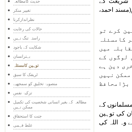
ہ شریعت کے
حدیث کامطالعہ
ومن کی توہین حرام(مسند احمد،
تغییر منکر
نظراندازکرنا
حالات کی رعایت
ین کرے تو
راستہ تنگ نہیں
ر کامسئلہ
شکایت کے باجود
قابلہ میں
بہترانسان
 لوگوں کے
ری دین ہے
توہین کامسئلہ
ممکن نہیں
ٹریفک کا سبق
 بڑامحافظ
منصوبۂ تخلیق کو سمجھیے
تزکیۂ نفس
مطالعہ کے بغیر انسانی شخصیت کی تکمیل
مسلمانوں کے
ممکن نہیں
ن کی توہین
جنت کا استحقاق
 وہ اللہ کی
غلط فہمی