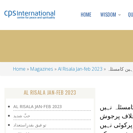
WISDOM
Q
HOME
ہین کامسئلہ
Al Risala Jan-feb 2023
Magazines
Home
Breadcrumb
AL RISALA JAN-FEB 2023
امسئلہ نہیں
AL RISALA JAN-FEB 2023
 خلاف پرجوش
حبِّ شدید
رکوئی نہیں
تو فیق بقدرِاستعداد