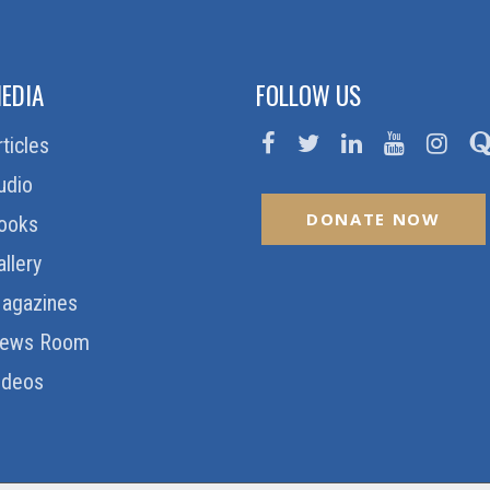
EDIA
FOLLOW US
rticles
udio
DONATE NOW
ooks
allery
agazines
ews Room
ideos