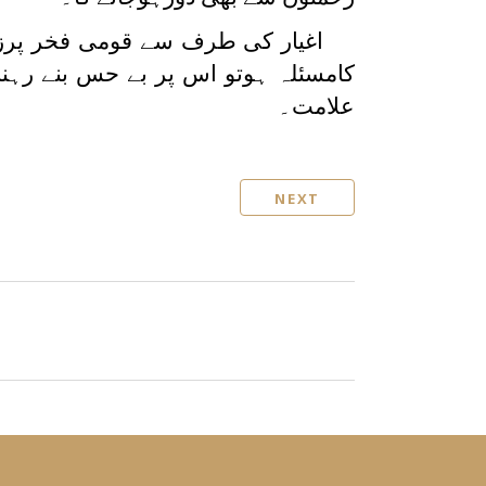
اغیار کی طرف سے قومی فخر پرزد 
کامسئلہ ہوتو اس پر بے حس بنے رہنا
علامت۔
NEXT