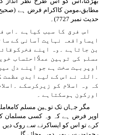
بھڑکتا،اس کو اس طرح نظر انداز ک
حدیث نمبر 7727)۔
اس فرق کا سبب کیاہے ۔اس فر
ایساواقعہ نہایت آسانی کے سات
بن جاتاہے ۔وہ اپنے فخرکوقائم 
مسلم کی توہین عملاًاحتساب خوی
اوپربہت سخت ہے جو اپنے دل میں 
۔اللہ نے اس کے لیے ابدی عظمت 
کہ وہ اسلام کو زیرکرسکے ۔اسلا
اورکون ہوسکتاہے ۔
مگر جہاں تک توہین مسلم کامعامل
اوپر فرض ہے کہ وہ کسی مسلمان ک
کرے تو اس کو ایساکرنے سے روک دیں 
رحمتوں سے بھی دورہوجائے گا۔