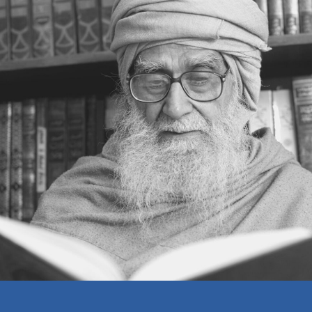
ईमान की हक़ीक़त यह है कि आदमी ग़ैबी हक़ीक़तों को
देखने लगे
क़ुरआन का पैग़ाम
कारण क्या है