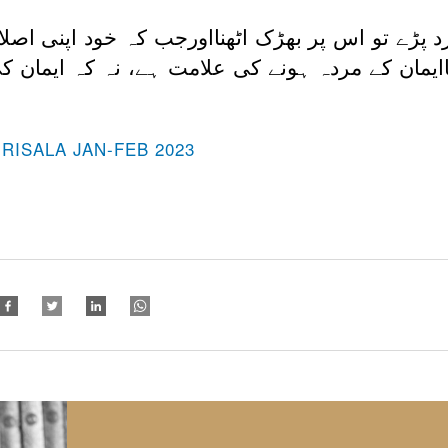
پڑے تو اس پر بھڑک اٹھنااورجب کہ خود اپنی اصلا
ایمان کے مردہ ہونے کی علامت ہے، نہ کہ ایمان 
 RISALA JAN-FEB 2023