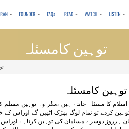
Skip
to
URAN
FOUNDER
READ
WATCH
LISTEN
FAQs
main
content
توہین کامسئلہ
تو
توہین کامسئلہ
اسلام کا مسئلہ جانتے ہیں ،مگر وہ توہین مسلم ک
توہین کردے تو تمام لوگ بھڑک اٹھیں گے اوراس کے
ن ہرروز دوسرے مسلمان کی توہین کرتاہے اوراس پ