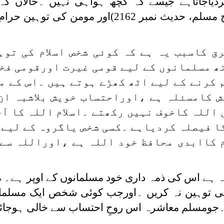
ردیاجاتاہے جیسے کہ کچھ ہواہی نہیں ۔حالاں ک
مطابق،مومن کااکرام فرض ہے (صحیح مسلم، حدیث نمبر 2162)اور م
ق کاسبب یہ ہے کہ کوئی شخص اسلام کی توہ
ھ مسلمانوں کے لیے قومی غیرت اورقومی فخ
کرنے کے لیے اٹھ کھڑے ہوتے ہیں ۔اس کے م
ش کامسئلہ ہے ،اوراحتساب خویش بلاشبہ ان
اللہ کاخوف نہیں رکھتے ۔اسلام اللہ کا آخ
کا فیصلہ کردیاہے ۔کسی شخص یاگروہ کے لیے 
م کاابدی محافظ خود اللہ ہے ،اوراللہ سے
ہ ہے اس کی ذمہ داری خود مسلمانوں کے اوپر ہے۔ 
ی توہین نہ کریں ۔اورجب کوئی شخص ایک مسلما
۔جومسلم معاشرہ اس روحِ احتساب سے خالی ہوجائے