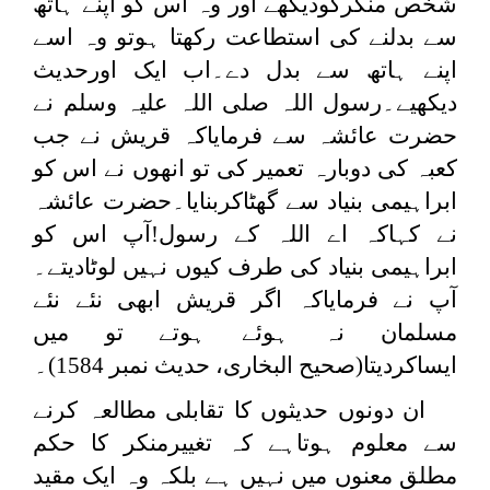
شخص منکرکودیکھے اور وہ اس کو اپنے ہاتھ
سے بدلنے کی استطاعت رکھتا ہوتو وہ اسے
اپنے ہاتھ سے بدل دے۔اب ایک اورحدیث
دیکھیے۔رسول اللہ صلی اللہ علیہ وسلم نے
حضرت عائشہ سے فرمایاکہ قریش نے جب
کعبہ کی دوبارہ تعمیر کی تو انھوں نے اس کو
ابراہیمی بنیاد سے گھٹاکربنایا۔حضرت عائشہ
نے کہاکہ اے اللہ کے رسول!آپ اس کو
ابراہیمی بنیاد کی طرف کیوں نہیں لوٹادیتے۔
آپ نے فرمایاکہ اگر قریش ابھی نئے نئے
مسلمان نہ ہوئے ہوتے تو میں
ایساکردیتا(صحیح البخاری، حدیث نمبر 1584)۔
ان دونوں حدیثوں کا تقابلی مطالعہ کرنے
سے معلوم ہوتاہے کہ تغییرمنکر کا حکم
مطلق معنوں میں نہیں ہے بلکہ وہ ایک مقید