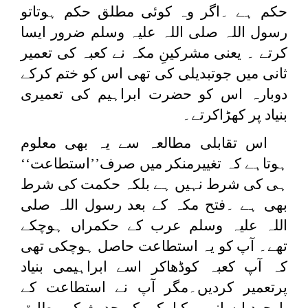
حکم ہے ۔اگر وہ کوئی مطلق حکم ہوتاتو
رسول اللہ صلی اللہ علیہ وسلم ضرور ایسا
کرتے ۔ یعنی مشرکینِ مکہ نے کعبہ کی تعمیر
ثانی میں جوتبدیلی کی تھی اس کو ختم کرکے
دوبارہ اس کو حضرت ابراہیم کی تعمیری
بنیاد پر کھڑاکرتے۔
اس تقابلی مطالعہ سے یہ بھی معلوم
ہوتاہے کہ تغییرمنکر میں صرف’’استطاعت‘‘
ہی کی شرط نہیں ہے بلکہ حکمت کی شرط
بھی ہے ۔فتح مکہ کے بعد رسول اللہ صلی
اللہ علیہ وسلم عرب کے حکمراں ہوچکے
تھے۔ آپ کو یہ استطاعت حاصل ہوچکی تھی
کہ آپ کعبہ کوڈھاکر اسے ابراہیمی بنیاد
پرتعمیر کردیں۔مگر آپ نے استطاعت کے
باوجود ایسانہیں کیا۔کیوںکہ حدیث کے مطابق