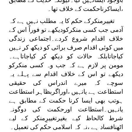
،ایساکرناحکمت کے خلاف تھا۔
تغییرمنکرکے حکم کا یہ مطلب نہیں ہے کہ
آدمی جب کسی منکرکودیکھے تو فوراً اس کے
خلاف اقدام شروع کردے۔اجتماعی زندگی
میں کوئی اقدام صرف برائی کو دیکھ کر نہیں
کیاجاتابلکہ حالات کو دیکھ کر کیاجاتاہے۔
مومن پر لازم ہے کہ جب وہ کسی منکرکو
دیکھے تو اس کے خلاف اقدام سے پہلے یہ
سوچے کہ میرے اندراس کی حقیقی
استطاعت ہے یانہیں ،اوراگربظاہر استطاعت
ہوتب بھی ایسا کرنا حکمت کے مطابق ہے
یانہیں۔استطاعت اورحکمت کی دوگونہ
شرط کالحاظ کیے بغیرتغییرِمنکر کے لیے
اٹھنافساد ہے ،نہ کہ اسلامی حکم کی تعمیل۔