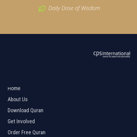
Daily Dose of Wisdom
ABOUT US
2026 Powered by
Openlogic Systems
Home
About Us
Download Quran
Get Involved
Order Free Quran