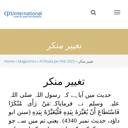
Skip
to
main
content
تغییر منکر
تغییر منکر
Al Risala Jan-feb 2023
Magazines
Home
Breadcrumb
تغییر منکر
حدیث میں آیاہے کہ رسول اللہ صلی اللہ
علیہ وسلم نے فرمایاکہ:
مَنْ رَأَى مُنْكَرًا
فَاسْتَطَاعَ أَنْ يُغَيِّرَهُ بِيَدِهِ فَلْيُغَيِّرْهُ بِيَدِهِ
(سنن ابو
داؤد، حدیث نمبر 4340)۔یعنی تم میں سے جو