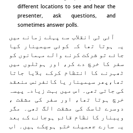
different locations to see and hear the
presenter, ask questions, and
sometimes answer polls
.
آئی ٹی انقلاب سے پہلے زمانے میں
یہ ہوتا تھا کہ کوئی سیمینار کیا
جائے تو شرکت کرنے والے مہمانوں کو
سفر کا خرچ دے کر، اور ہوٹلوں میں
ٹھہرنے کا انتظام کرکے بلایا جاتا
تھا،پھر سیمینار یا کانفرنس منعقد
کی جاتی تھی۔ اس میں بہت زیادہ پیسہ
خرچ ہوتا تھا، اور سفر کی مشقت ،
دوسرے ٹاسک کی مشقت الگ تھی۔ مگر
ویبنار کا نظام قائم ہوجانے کے بعد
یہ سارے جھمیلے ختم ہوچکے ہیں۔ اب