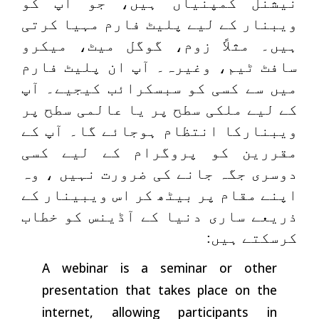
نیشنل کمپنیاں ہیں، جو آپ کو
ویبنار کے لیے پلیٹ فارم مہیا کرتی
ہیں۔ مثلاً زوم، گوگل میٹ، میکرو
سافٹ ٹیم، وغیرہ۔ آپ ان پلیٹ فارم
میں سے کسی کو سبسکرائب کیجیے۔ آپ
کے لیے ملکی سطح پر یا عالمی سطح پر
ویبنارکا انتظام ہوجائے گا۔ آپ کے
مقررین کو پروگرام کے لیے کسی
دوسری جگہ جانے کی ضرورت نہیں ، وہ
اپنے مقام پر بیٹھ کر اس ویبینار کے
ذریعے ساری دنیا کے آڈینس کو خطاب
کرسکتے ہیں:
A webinar is a seminar or other
presentation that takes place on the
internet, allowing participants in