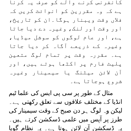
کانفرنس کرنے والے کو صرف یہ کرنا
ہے کہ وہ مقررین کو انوائٹ کریں کہ
فلاں وقت ویبنار ہوگا۔ان کو تاریخ،
اور وقت اور لنک، وغیرہ دے دیا جاتا
ہے، اور عام لوگوں کو سوشل میڈیا،
وغیرہ کے ذریعے آگاہ کر دیا جاتا
ہے۔ مقررہ وقت پر تمام لوگ متعین
پلیٹ فارم پر اکٹھا ہوتے ہیں، اور
آن لائن میٹنگ یا سیمینار وغیرہ
شروع ہوجاتا ہے۔
مثال کے طور پر سی پی ایس کی علما ٹیم
انڈیا کے مختلف علاقوں سے تعلق رکھتی ہے۔
لیکن وہ لوگ ہر دن صبح کے وقت سیمینار کی
طرز پر آپس میں علمی ڈسکشن کرتے ہیں۔
یہ ڈسکشن آن لائن ہوتا ہے۔ یہ نظام گویا