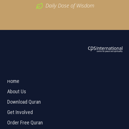
Daily Dose of Wisdom
ABOUT US
2026 Powered by
Openlogic Systems
Home
About Us
Download Quran
Get Involved
Order Free Quran