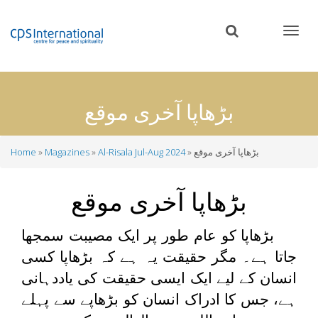
Skip
to
main
content
بڑھاپا آخری موقع
بڑھاپا آخری موقع
Al-Risala Jul-Aug 2024
Magazines
Home
Breadcrumb
بڑھاپا آخری موقع
بڑھاپا کو عام طور پر ایک مصیبت سمجھا
جاتا ہے۔ مگر حقیقت یہ ہے کہ بڑھاپا کسی
انسان کے لیے ایک ایسی حقیقت کی یاددہانی
ہے، جس کا ادراک انسان کو بڑھاپے سے پہلے