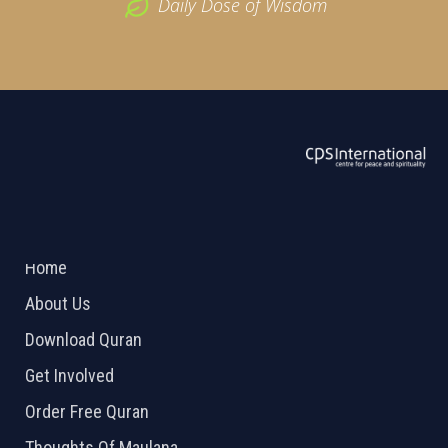
Daily Dose of Wisdom
ABOUT US
2026 Powered by
Openlogic Systems
Home
About Us
Download Quran
Get Involved
Order Free Quran
Thoughts Of Maulana