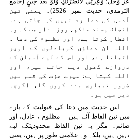
عَزَّ وَجَلَّ: وَعِزَّتِي لَأَنْصُرَنَّكِ وَلَوْ بَعْدَ حِينٍ
(جامع
الترمذی، حدیث نمبر 2526)۔ یعنی تین
آدمی کی دعا رد نہیں کی جاتی ہے۔
انصاف پسند حاکم، روزہ دار جب کہ وہ
افطار کرتا ہے، اور مظلوم کی دعا ۔
اللہ ان دعاؤں کوبادلوں کے اوپر
اٹھاتا ہے، اور اس کے لیے آسمان کے
دروازے کھول دیے جاتے ہیں، اور
اللہ کہتا ہے: میرے عزت کی قسم میں
ضرور تمھاری مدد کروں گا، اگرچہ
دیر میں ہو۔
اس حدیث میں دعا کی قبولیت کے بارے
میں تین الفاظ آئے ہیں— مظلوم ، عادل، اور
صائم۔ مگر یہ تین الفاظ محدوديتکے ليے
نہیں ہیں، بلکہ وہ علامتی طور پر ہیں، یعنی