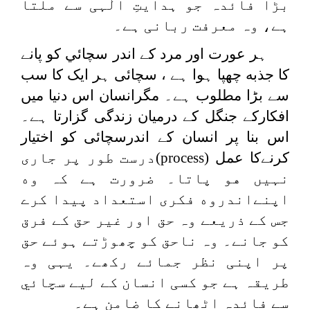
بڑا فائدہ جو ہدایتِ الٰہی سے ملتا
ہے، وہ معرفت ربانی ہے۔
ہر عورت اور مرد کے اندر سچائي كو پانے
كا جذبه چھپا ہوا ہے ، سچائی ہر ایک کا سب
سے بڑا مطلوب ہے۔ مگرانسان اس دنيا ميں
افكاركے جنگل کے درمیان زندگی گزارتا ہے۔
اس بنا پر انسان کے اندرسچائی کو اختیار
کرنےکا عمل (
process
)درست طور پر جاری
نہیں هو پاتا۔ ضرورت ہے کہ وه
اپنےاندروه فکری استعداد پيدا كرے
جس کے ذریعے وہ حق اور غير حق کے فرق
کو جانے۔ وہ ناحق کو چھوڑتے ہوئے حق
پر اپنی نظر جمائے ركھے۔ یہی وہ
طریقہ ہے جو کسی انسان کے لیے سچائي
سے فائدہ اٹھانے کا ضامن ہے۔