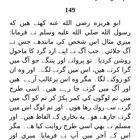
149
ابو هريره رضي الله عنه كهتے هيں كه
رسول الله صلي الله عليه وسلم نے فرمايا:
ميري مثال اس شخص کی مانندهے جس نے
آگ جلائي۔ جب آگ نے اپنے ارد گرد كا ماحول
روشن كرديا۔ تو پروانے اور پتنگے جو آگ ميں
گرا كرتے هيں، اس ميں گرنے لگے۔ اور وه ان
كو روكنے لگا۔ مگر وه اس پرغالب آرہے هيں
اور آگ ميں گرتے جا رہے هيں۔ اسی طرح
ميں تم لوگوں کي كمر پكڑ كر تم کو آگ ميں
گرنے سے روك رها هوں۔ اور تم لوگ اس ميں
گرتے جارهے هو۔ يه بخاري كے الفاظ هيں۔ اور
مسلم نے بھي اسي طرح روايت كيا هے۔ مگر
اس كے آخر ميں آپ نے فرمايا: ميري اور