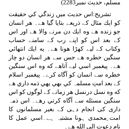
مسلم، حدیث نمبر2283)
تشریح:اس حديث ميں زندگي كي حقيقت
كو ايك مثال كے ذريعے بتايا گيا هے۔ هر انسان
جو زنده هے وه ايك دن مرنے والا هے اور اس
كے بعد اس كو اپنے رب كے سامنے حساب
وكتاب كے لیے كھڑا هونا هے۔ يه ايك انتهائي
سنگين خطره هے جس سے هر انسان دو چار
هے۔ پيغمبر اسي لیے آتاهے كه وه اس سنگين
خطره سے انسان كو آگاه كرے۔ پيغمبر اسلام
كے بعد امتِ مسلمہ كي بھي يهي ذمه داري هے
كه وه نسل درنسل هر زمانے كے لوگوں كو اس
سنگين مسئله سے آگاه كرتي رهے۔ اس ذمہ
داری کی انجام دہی کے بغیر مسلمانوں کا
امت ِمحمدی ہونا مشتبہ ہے۔اسي عمل كا
نام دعوت الي الله هے۔