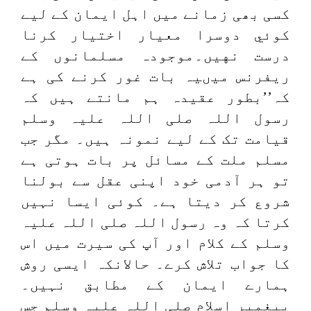
کسی بھی زمانے میں اہل ایمان كے لیے
كوئي دوسرا معيار اختيار كرنا
درست نهيں۔موجودہ مسلمانوں کے
ریفرنس میںیہ بات غور کرنے کی ہے
کہ’’بطور عقیدہ ہم مانتے ہیں کہ
رسول اللہ صلی اللہ علیہ وسلم
قیامت تک کے لیے نمونہ ہیں۔ مگر جب
مسلم ملت کے مسائل پر بات ہوتی ہے
تو ہر آدمی خود اپنی عقل سے بولنا
شروع کر دیتا ہے۔ کوئی ایسا نہیں
کرتا کہ وہ رسول اللہ صلی اللہ علیہ
وسلم کے کلام اور آپ کی سیرت میں اس
کا جواب تلاش کرے۔ حالانکہ ایسی روش
ہمارے ایمان کے مطابق نہیں۔
پیغمبر اسلام صلی اللہ علیہ وسلم جس