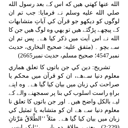
الله عنها كهتي هيں كه اس کے بعد رسول الله
صلي الله عليه وسلم نے فرمايا: جب تم ان
لوگوں كو ديكھو جو قرآن كي آياتِ متشابهات
كے پيچھے پڑگئے هيں تو يهي وه لوگ هيں جن كا
الله نے اس آيت ميں ذكر كيا هے۔ پس تم ان
سے بچو ۔ (متفق عليه: صحیح البخاری، حدیث
نمبر4547؛ صحیح مسلم، حدیث نمبر2665)
تشریح: دين كي جن باتوں كا تعلق هماري
معلوم دنيا سےهے، ان كو قرآن ميں محكم يا
صراحت كي زبان ميں بيان كيا گيا هے۔ وه اپنے
براهِ راست اسلوب كي بنا پر سمجھنے والے كے
لیے بالكل واضح هيں۔ اور جن باتوں كا تعلق نا
معلوم دنيا سے هے ان كو متشابه يا تمثيل كي
زبان ميں بيان كيا گيا هے۔ مثلاً ’’الطَّلاقُ ‌مَرَّتانِ
(2:229)۔ یعنی، طلاق دو بار ہے‘‘ایک ایسی