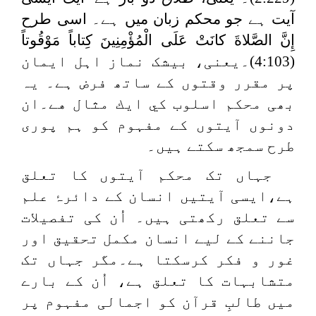
آیت ہے جو محکم زبان میں ہے۔ اسی طرح
إِنَّ الصَّلاةَ ‌كانَتْ ‌عَلَى ‌الْمُؤْمِنِينَ كِتاباً مَوْقُوتاً
(4:103)۔یعنی، بیشک نماز اہل ایمان
پر مقرر وقتوں کے ساتھ فرض ہے۔ یہ
بھی محكم اسلوب كي ايك مثال هے۔ان
دونوں آیتوں کے مفہوم کو ہم پوری
طرح سمجھ سکتے ہیں۔
جہاں تک محکم آیتوں کا تعلق
ہے،ایسی آیتیں انسان کے دائرۂ علم
سے تعلق رکھتی ہیں۔ اُن کی تفصیلات
جاننے کے لیے انسان مکمل تحقیق اور
غور و فکر کرسکتا ہے۔مگر جہاں تک
متشابہات کا تعلق ہے، اُن کے بارے
میں طالبِ قرآن کو اجمالی مفہوم پر