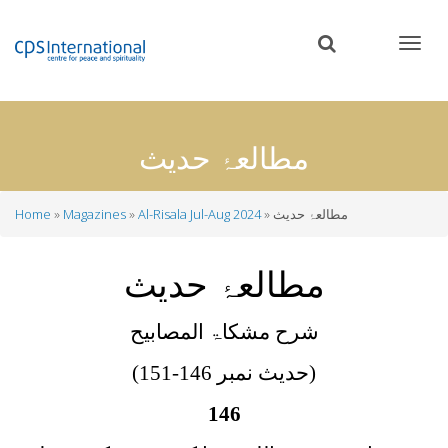
Skip
to
main
content
مطالعۂ حدیث
مطالعۂ حدیث
Al-Risala Jul-Aug 2024
Magazines
Home
Breadcrumb
مطالعۂ حدیث
شرح مشکاۃ المصابیح
(حدیث نمبر 146-151)
146