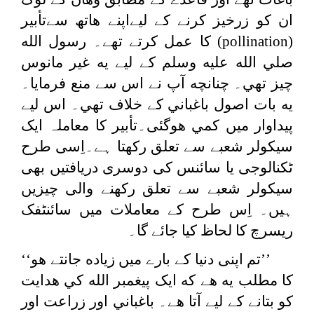
ان كو زرخيز كرنے كے لیےاپنے هاتھ سےتأبير
(
pollination
) كا عمل كرتے تھے۔ رسول الله
صلي الله عليه وسلم كے لیے يه غير مانوس
چيز تھي۔ چنانچه آپ نے اس سے منع فرمايا۔
يه بات اصول باغباني كے خلاف تھي۔ اس لیے
پيداوار ميں كمي هوگئی۔تأبیر کا معاملہ ایک
سیکولر شعبے سے تعلق رکھتا ہے۔اِسی طرح
ٹکنالوجی یا سائنس کی دوسری دریافتیں بھی
سیکولر شعبے سے تعلق رکھنے والی چیزیں
ہیں۔ اِس طرح کے معاملات میں سائنٹفک
ریسرچ کا لحاظ کیا جائے گا۔
’’تم اپنی دنيا كے بارے ميں زياده جانتے هو‘‘
كا مطلب يه هے كه ایک پيغمبر الله كي هدايت
کو بتانے كے لیے آتا هے۔ باغباني اور زراعت اور