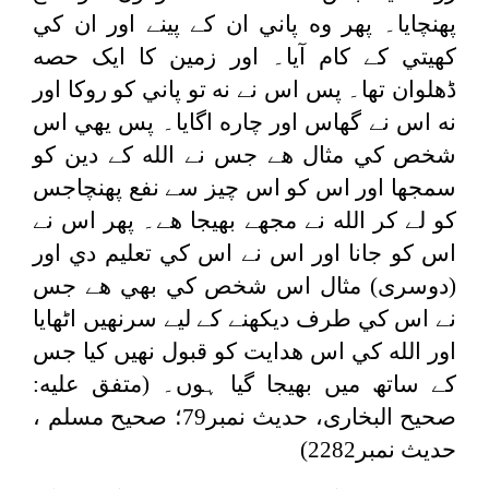
پهنچايا۔ پھر وه پاني ان كے پينے اور ان كي
كھيتي كے كام آيا۔ اور زمین کا ایک حصه
ڈھلوان تھا۔ پس اس نے نه تو پاني كو روكا اور
نه اس نے گھاس اور چاره اگايا۔ پس يهي اس
شخص كي مثال هے جس نے الله كے دين كو
سمجھا اور اس كو اس چيز سے نفع پهنچاجس
كو لے كر الله نے مجھے بھيجا هے۔ پھر اس نے
اس كو جانا اور اس نے اس كي تعليم دي اور
(دوسری) مثال اس شخص كي بھي هے جس
نے اس كي طرف ديكھنے كے لیے سرنهيں اٹھايا
اور الله كي اس هدايت كو قبول نهيں كيا جس
کے ساتھ میں بھیجا گیا ہوں۔ (متفق عليه:
صحیح البخاری، حدیث نمبر79؛ صحیح مسلم ،
حدیث نمبر2282)