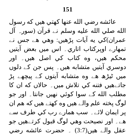
151
عائشه رضي الله عنها كهتي هيں كه رسول
الله صلي الله عليه وسلم نے قرآن (سورہ آل
عمران)كي يه آيات پڑھيں: وهي هے جس نے
تمھارے اوپركتاب اتاري۔ اس ميں بعض آيتيں
محكم هيں، وه كتاب كي اصل هيں۔ اور
دوسري آيتيں متشابه هيں۔ پس جن كے دلوں
ميں ٹيڑھ هے وه متشابه آيتوں كے پيچھے پڑ
جاتےهيں فتنه كي تلاش ميں۔ حالاں كه ان كا
مطلب الله كے سوا كوئي نهيں جانتا۔ اور جو
لوگ پخته علم والے هيں وه كهتے هيں كه هم ان
پر ايمان لائے۔ سب همارے رب كي طرف سے
هے۔ اور نصيحت وهي لوگ قبول كرتےهيں جو
عقل والے هيں(3:7) ۔ حضرت عائشه رضي