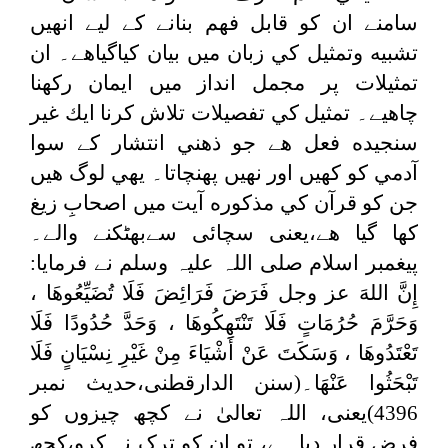
سامنے ان كو قابل فهم بنانے كے لیے انھيں
تشبيه وتمثيل كي زبان ميں بيان كياگياهے۔ ان
تمثيلات پر مجمل انداز ميں ایمان ركھنا
چاهیے۔ تمثيل كي تفصيلات تلاش كرنا ايك غیر
سنجيده فعل هے جو ذهني انتشار كے سوا
آدمي كو كهيں اور نهيں پهنچاتا۔ يهي لوگ هيں
جن كو قرآن كي مذكوره آيت ميں اصحابِ زيغ
كها گيا هے،یعنی سچائی سےبھٹکنے والے۔
پیغمبر اسلام صلی اللہ علیہ وسلم نے فرمایا:
إِنَّ اللهَ عز وجل فَرَضَ فَرَائِضَ فَلَا تُضَيِّعُوهَا ،
وَحَرَّمَ حُرُمَاتٍ فَلَا تَنْتَهِكُوهَا ، وَحَدَّ حُدُودًا فَلَا
تَعْتَدُوهَا ، وَسَكَتَ عَنْ أَشْيَاءَ مِنْ غَيْرِ نِسْيَانٍ ‌فَلَا
‌تَبْحَثُوا ‌عَنْهَا
۔(سنن الدارقطنی،حدیث نمبر
4396)یعنی، اللہ تعالیٰ نے کچھ چیزوں کو
فرض قرار ديا ہے، تو ان کو ترک نہ کرو،کچھ