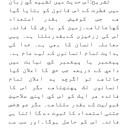
تشریح:اس حديث ميں تشبيه كي زبان
ميں فطرت كے اس قانون كو بتايا گيا
هے جس كوفيض بقدر استعداد
كهاجاتاهے۔زمین کو بارش کا فائدہ
اس کی زرخیزی کےبقدرملتا ہے۔ یہی
معاملہ انسان کا بھی ہے۔ خدا کی
ہدایت تمام انسانوں کے لیے عام ہے۔
پيغمبر يا پيغمبر كي نيابت ميں
داعي كے ذريعه جب حق كا اعلان كيا
جاتاهے تو اگرچه يه اعلان تمام
انسانوں تك پهنچتاهے مگر اس كا
فائده هر ايك كو اس كي اپني صلاحيتِ
قبوليت كے بقدر ملتاهے۔ مگر جو شخص
جتنی استعداد کا ثبوت دے گا اتنا ہی
فائدہ اس کو حاصل ہوگا۔اور سب سے