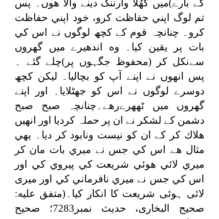
کے بارے)ميں كھُلا وارننگ دینے والا هوں۔ پس
تم لوگ اپني حفاظت کرو، خود اپني حفاظت
کرو۔ چنانچہ قوم كے كچھ لوگوں نے اس كي
بات پر یقین کیا۔ وه اندھيرے ميں گھروں
سےنکل کر (محفوظ جگہوں پر)چلے گئے ۔
پس انھوں نے اپنے آپ كو بچاليا۔ لیکن كچھ
دوسرے لوگوں نے اس كو جھٹلايا۔ اور اپنے
گھروں ميں ٹھهرےرهے۔چنانچہ صبح صبح
دشمن کے لشكر نے ان پر حملہ کردیا اور انھيں
هلاك كر كے ان كو نیست ونابود كر ديا۔ يهي
مثال هے اس كي جس نے ميري بات مان كر
ميري لائي هوئي شريعت كي پيروي كي اور
اس كي جس نے ميري نافرماني كي اور ميری
لائی ہوئی شریعت کا انکار کیا۔(متفق عليه:
صحیح البخاری، حدیث نمبر7283؛ صحیح