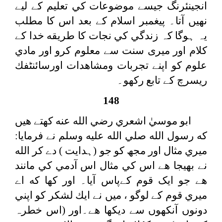
انجينئرنگ جيسے موضوعات كي تعليم كے لیے
نهيں آتا۔ پیغمبر اسلام کے بعد اس کا مطلب
یہ ہوگا کہ زندگي كي نجات كا طريقه خدا کے
کلام اور میری سنت سے معلوم كرو اور مادي
علوم كو اپنے تجربات ومشاهدات اورسائنٹفك
ريسرچ كے تابع ركھو۔
148
ابو موسيٰ اشعري رضي الله عنه كهتے هيں
كه رسول الله صلي الله عليه وسلم نے فرمايا:
ميري مثال اور مجھ کو جو (ہدایت ) دے كر الله
نے بھيجا هے اس كي مثال اس آدمي كي مانند
هے جو ایک قوم کےپاس آيا۔ اور كها كه اے
ميري قوم كے لوگو ، ميں نے ايك لشكر كو اپني
دونوں آنكھوں سے ديكھا هے۔اور (اس خطرہ