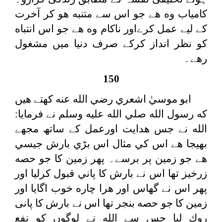
كامياب وه هے جو اس سے متنبه هو كر آخرت
كے لیے عمل كرےاور ناكام وه هے جو اس انتباه
كو نظر انداز كركے صرف دنيا ميں مشغول
رهے۔
150
ابو موسيٰ اشعري رضي الله عنه كهتے هيں
كه رسول الله صلي الله عليه وسلم نے فرمايا:
الله نے جس هدايت اورعمل كے ساتھ مجھے
بھيجا هے اس كي مثال اس بڑي بارش جيسي
هے جو زمين پر برسے۔ پھر زمين كا جو حصه
زرخیز تھا اس نے بارش كا پاني قبول كرليا اور
پھر اس نے گھاس اور هرا چاره خوب اگايا اور
زمين كا جو حصه بنجر تھا اس نے بارش كا پانی
روك ليا جس سے الله نے لوگوں كو نفع