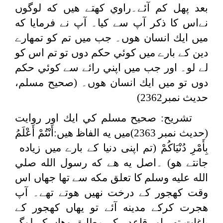
بعد پھل كم آئے۔راوي كهتے هيں كه لوگوں
نےاس كا ذكر آپ سے كيا۔ آپ نے فرمايا كه
ميں ايك انسان هوں۔ جب ميں تم كو تمهارے
دين كے بارے میں كوئي حكم دوں تو تم اس كو
لے لو۔ اور جب ميں اپني رائے سے كوئي حكم
دوں تو ميں ايك انسان هوں۔ (صحیح مسلم،
حدیث نمبر2362)
تشریح: صحيح مسلم كي ايك اور روايت
(حدیث نمبر 2363)ميں يه الفاظ هيں:
أَنْتُمْ ‌أَعْلَمُ
‌بِأَمْرِ دُنْيَاكُمْ
(تم اپنی دنيا كے بارے ميں زياده
جانتے هو) ۔اصل يه هے كه رسول الله صلي
الله عليه وسلم كا تعلق مكه سے تھا جهاں اس
وقت كھجور كے درخت نهيں هوتے تھے۔ آپ
هجرت كركے مدينه آئے تو يهاں كھجور كے
باغات تھے اور قاعدے كے مطابق وهاں كے لوگ