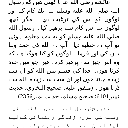
عائشه رضي الله عنہا كهتي هيں كه رسول
الله صلي الله عليه وسلم نے ايك كام كيا اور
لوگوں كو اس كي ترغیب دي ۔ مگر كچھ
لوگوں نے اس کام سے پرهيز كيا۔ رسول الله
صلي الله عليه وسلم كو يه بات معلوم ہوئی
تو آپ نے خطبه ديا۔ آپ نے الله كي حمد وثنا
بيان كي اور فرمايا: لوگوں كو كيا هوگيا هے كه
وه اس چيز سے پرهيز كرتے هيں جو ميں خود
كرتا هوں۔ خدا كي قسم ميں الله كو ان سے
زياده جانتا هوں اور ان سب سے زياده الله سے
ڈرتا هوں۔ (متفق عليه: صحیح البخاری، حدیث
نمبر6101؛ صحیح مسلم، حدیث نمبر2356)
تشریح:رسول اللہ صلی اللہ علیہ
وسلم کی پوری زندگی رہنمائی کےلیے
ایک اعلیٰ نمونہ کی حیثیت رکھتی ہے۔