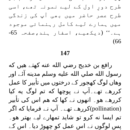
طرح دورِ اول کے لیے نمونہ تھے، اسی
طرح عصر حاضر میں بھی آپ کی زندگی
میں ہمارے لیے کامل رہنمائی موجود
ہے۔‘‘ (دیکھیے، اسفار ہند،صفحہ 65-
66)
147
رافع بن خديج رضي الله عنه كهتے هيں كه
رسول الله صلي الله عليه وسلم مدينه آئے اور
وهاں لوگ كھجور كے درختوں ميں تأبير كا عمل
كررهے تھے۔آپ نے پوچھا كه تم لوگ يه كيا
كررهے هو۔ انھوں نے كها كه هم اس كی تأبير
(
pollination
)كررهے تھے۔ آپ نے فرمايا كه اگر
تم ايسا نه كرو تو شايد تمھارے ليے بهتر هو۔
پس لوگوں نے اس عمل كو چھوڑ ديا۔ اس كے