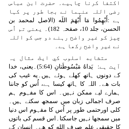
اکتفا کرنا چاہیے۔ حضرت ابن عباس
رضی اللہ عنہما نے بجا طور پر کہا
ہے :
أَبْهِمُوا ‌مَا ‌أَبْهَمَ ‌اللَه
(الاصل لمحمد بن
الحسن، جلد 10، صفحہ 182)۔ یعنی تم اُس
چیز کو غیر واضح رہنے دو جس کو اللہ
نے غیر واضح رکھا ہے۔
متشابه اسلوب كي ايك مثال یہ
آیت ہے:
يَداهُ ‌مَبْسُوطَتانِ
(5:64)۔یعنی، خدا
کے دونوں ہاتھ کھلے ہوئے ہیں۔يه غیب کی
بات هے۔ اللہ کا ہاتھ کیسا ہے، اُس کو جاننا
ہمارے لیے ممکن نہیں۔ اس کا مفہوم ہم
صرف اجمالی زبان میں سمجھ سکتے ہیں۔
کلی اورحتمی طور پر اُس کا مفہوم اس دنیا
میں سمجھا نہیں جاسکتا۔اس قسم کی باتوں
كا حقيقي علم صرف الله كو هے۔ انسان كے