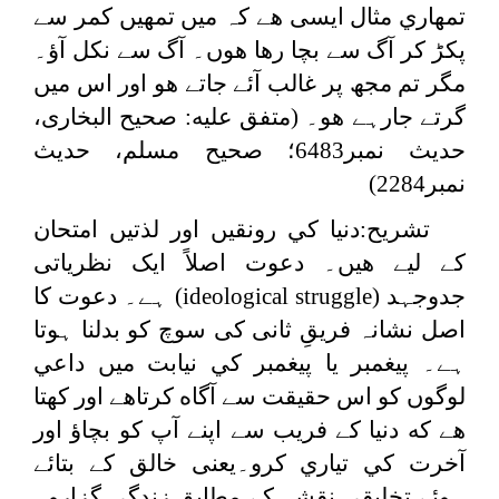
تمھاري مثال ایسی هے کہ ميں تمھيں كمر سے
پكڑ كر آگ سے بچا رها هوں۔ آگ سے نكل آؤ۔
مگر تم مجھ پر غالب آئے جاتے هو اور اس ميں
گرتے جارہے هو۔ (متفق عليه: صحیح البخاری،
حدیث نمبر6483؛ صحیح مسلم، حدیث
نمبر2284)
تشریح:دنيا كي رونقيں اور لذتيں امتحان
كے لیے هيں۔ دعوت اصلاً ایک نظریاتی
جدوجہد (
ideological struggle
) ہے۔ دعوت کا
اصل نشانہ فریقِ ثانی کی سوچ کو بدلنا ہوتا
ہے۔ پيغمبر يا پيغمبر كي نيابت ميں داعي
لوگوں كو اس حقيقت سے آگاه كرتاهے اور كهتا
هے كه دنيا كے فريب سے اپنے آپ كو بچاؤ اور
آخرت كي تياري كرو۔یعنی خالق کے بتائے
ہوئے تخلیقی نقشہ کے مطابق زندگی گزارو۔