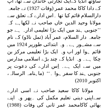
ساؤتھ انڈیا کےایک تجارتی خاندان سے تھا، آپ
کے دادا کاکا محمد عمر (وفات 1927) نے جامعہ
دارالسلام قائم کیا تھا ۔اس ادارے کے تعلق سے
مولانا وحید الدین خاں صاحب نے لکھاہے کہ
’’جنوبی ہند میں ایک بڑا تعلیمی ادارہ ہے جو
جامعہ دار السلام، عمر آباد (تمل ناڈو) کے نام
سے مشہور ہے۔ وہ ابتدائی طورپر 1924 میں
قائم ہوا اور اب وہ ایک بڑا تعلیمی مرکز بن
چکا ہے۔ وہ انڈیا کے چند بڑے اسلامی مدارس
میں سے ایک ہے۔ اِس ادارے کی دعوت پر
جنوبی ہند کا سفر ہوا ۔‘‘ (ماہنامہ الرسالہ،
اکتوبر 2010)
مولانا کاکا سعید صاحب نے اسی ادارے
سےاپنی دینی تعلیم مکمل کی ۔پھر وہ اپنے
بھائی کاکامحمد عمر ثانی کی وفات (1988)