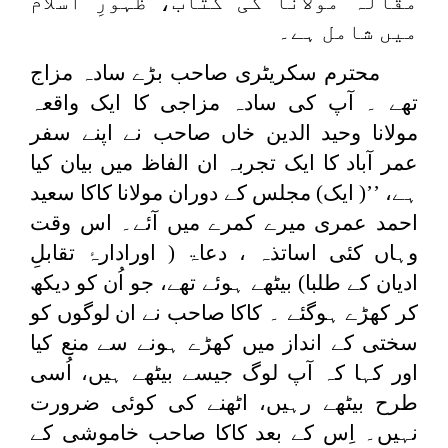
مقالہ مولانا کی کتاب، ظہورِ اسلام
میں شامل ہے۔
محترم سکریٹری صاحب بڑے سادہ مزاج
تھے ۔ آپ کی سادہ مزاجی کا ایک واقعہ
مولانا وحید الدین خاں صاحب نے اپنے سفر
عمر آباد کا ایک تجربہ ان الفاظ میں بیان کیا
ہے، ’’( ایک) مجلس کے دوران مولانا کاکا سعید
احمد عمری میرے کمرے میں آئے۔ اس وقت
وہاں کئی اساتذہ ، دعاۃ ( اورادارۂ تقابلِ
ادیان کے طلبا) بیٹھے ہوئے تھے، جو اُن کو دیکھ
کر کھڑے ہوگئے ۔ کاکا صاحب نے ان لوگوں کو
سختی کے انداز میں کھڑے ہونے سے منع کیا
اور کہا کہ آپ لوگ جیسے بیٹھے ہیں، اُسی
طرح بیٹھے رہیں، اٹھنے کی کوئی ضرورت
نہیں۔ اِس کے بعد کاکا صاحب خاموشی کے