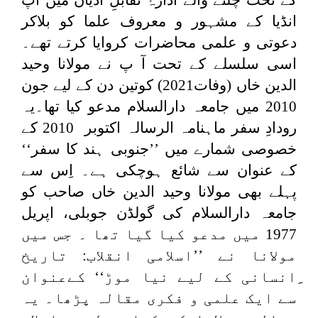
انڈیا کے مشہور و معروف علما کو بلاکر
دعوتی و علمی محاضرات کروایا کرتے تھے۔
اسی سلسلے کے تحت آ پ نے مولانا وحید
الدین خاں (وفات2021) کوتین دن کے لیے جون
2010 میں جامعہ دارالسلام مدعو کیا تھا۔یہ
رودادِ سفر ماہنامہ الرسالہ اکتوبر 2010 کے
خصوصی شمارے میں ’’جنوبی ہند کا سفر‘‘
کے عنوان سے شائع ہوچکی ہے۔ اِس سے
پہلے بھی مولانا وحید الدین خاں صاحب کو
جامعہ دارالسلام کی گولڈن جوبلی، اپریل
1977 میں مدعو کیا گیا تھا ۔ جس میں
مولانا نے ’’اسلامی انقلاب: تاریخ
ِانسانی کے لیے نیا موڑ‘‘ کےعنوان
سے ایک علمی و فکری مقالہ پڑھا۔ یہ