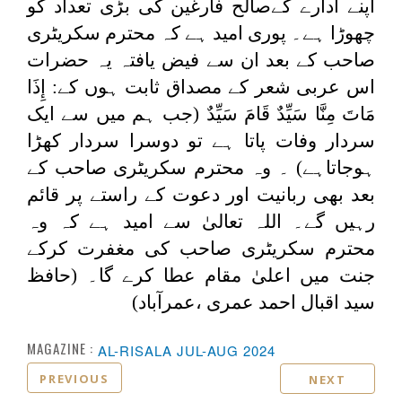
اپنے ادارے کےصالح فارغین کی بڑی تعداد کو
چھوڑا ہے۔ پوری امید ہے کہ محترم سکریٹری
صاحب کے بعد ان سے فیض یافتہ یہ حضرات
اس عربی شعر کے مصداق ثابت ہوں کے
: إِذَا
‌مَاتَ مِنَّا سَيِّدٌ ‌قَامَ ‌سَيِّدٌ
(جب ہم میں سے ایک
سردار وفات پاتا ہے تو دوسرا سردار کھڑا
ہوجاتاہے) ۔ وہ محترم سکریٹری صاحب کے
بعد بھی ربانیت اور دعوت کے راستے پر قائم
رہیں گے۔ اللہ تعالیٰ سے امید ہے کہ وہ
محترم سکریٹری صاحب کی مغفرت کرکے
جنت میں اعلیٰ مقام عطا کرے گا۔ (حافظ
سید اقبال احمد عمری ،عمرآباد)
MAGAZINE :
AL-RISALA JUL-AUG 2024
PREVIOUS
NEXT