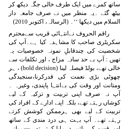
ساتھ کمرے میں ایک طرف خالی جگہ دیکھ کر
بیٹھ گئے ۔یہ منظر میں نے صرف جامعہ دار
السلام میں دیکھا ‘‘۔ (الرسالہ، اکتوبر 2010)
راقم الحروف نےانتہائی قریب سےمحترم
سکریٹری صاحب کا مشاہدہ کیا ہے۔آپ کی
شخصیت کی چندقابلِ نمونہ خصوصیات یہ
تھیں : آپ بے حد سادہ مزاج ، اور تکلفات سے
خالی تھے، بولڈ فیصلہ لینا (
bold decision
) ، ہر
چھوٹی بڑی نعمت کی قدرکرنا،سنجیدگی
ومتانت اور وقت کی بےانتہا پاپندی، وغیرہ ۔
آپ نہ صرف اپنی تربیت و تزکیہ کے لیے
کوشاں رہتے تھے، بلکہ اپنے ادارے کے افراد کی
تربیت کے لیے بھی ہرممکن کوشش کرتے
رہتے تھے۔ آپ بہت ہی درد مندی کے ساتھ
اس قسم کی باتیں دہرایا کرتے تھے — ربانی