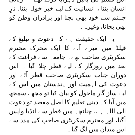
انسان بننا ، انسانیت کے لیے خیر خواہ بننا، نارِ
جہنم سے خود بھی بچنا اور برادران وطن کو
بھی بچانا، وغیرہ۔
یہ ایک حقیقت ہے کہ دعوت و تبلیغ کے
فیلڈ میں میرے آنے کا ایک محرک محترم
سکریٹری صاحب تھے۔ جامعہ سے فراغت کے
بعد میں روزگار کے لیے قطر چلا گیا ۔ اس
دوران جناب سکریٹری صاحب قطر آئے اور
دعوت کی اہمیت اور ہندستان میں اس کے
لیے ساز گار ماحول کو بیان کیا تو مجھے سمجھ
میں آیا کہ دینی تعلیم کا اصل مقصد تو دعوت
الی اللہ ہے، چنانچہ میں قطر سے انڈیا واپس
آگیا، اور محترم سکریٹری صاحب کی مدد سے
اس میدان میں لگ گیا۔