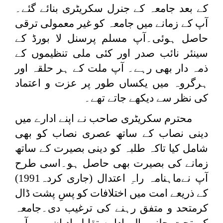
کے بعد جامعہ کے جنرل سکریٹری بنائے گئے۔
آپ کے زمانے میں جامعہ کو غیر معمولی ترقی
حاصل ہوئی۔آپ مسلم پرسنل لا بورڈ کے
سینئر نائب صدر اور کئی ملی تنظیموں کے
ذمہ دار بھی رہے۔ آپ ملت کے ہر حلقہ اور
ہرگروہ میں یکساں طور پر عزت و اعتماد
کی نظر سے دیکھے جاتے تھے۔
محترم سکریٹری صاحب نے اپنے ادارے میں
دینی نصاب کے ساتھ عصری نصاب کو بھی
شامل کیا تاکہ طلبہ کو دینی بصیرت کے ساتھ
زمانے کی بصیرت بھی حاصل ہو۔اسی طرح
آپ نےماہنامہ راہِ اعتدال (جاری کردہ1991)
کے ذریعے امت میں اختلافات کو پسِ پشت ڈال
کرمتحد و متفق رہنے کی ترغیب دی۔جامعہ
کے تحت چلنے والے ادارۂ تقابلِ ادیان میں آپ