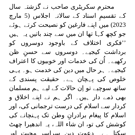
محترم سکریٹری صاحب نے گزشتہ سال
کے تقسیمِ اسناد کے سالانہ اجلاس (5 مارچ
2023) میں اپنے فارغین کو نصیحت کرتے ہوئے
جو کچھ کہا تھا ان میں سے چند باتیں یہ ہیں
’’فکری اختلاف کے باوجود دوسروں کو
برداشت کیجیے۔ دوسروں سے حسنِ ظن
رکھیے۔ اُن کی خدمات اور خوبیوں کا اعتراف
کیجیے۔ ہر حال میں دین کی خدمت ہو۔ یہی
خلوص کی پہچان ہے۔ حقیقت پسندی کے
ساتھ سوچیے تو اِن حالات کے لیے ہم مسلمان
بھی ذمے دار ہیں۔ اگر ہم نے اپنے اخلاق و
کردار سے اسلام کی درست ترجمانی کی، اور
اسلام کا پیغام برادرانِ وطن تک پہنچانے کی
کوشش کی تو، ان شاء اللہ، یہ اندھیرا چھٹ
سکتا ہے۔ دعوتِ دین سراسر محبت اور