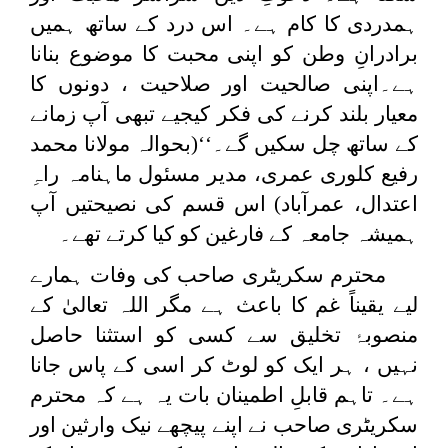
ہمدردی کا کام ہے۔ اس درد کے ساتھ ہمیں
برادرانِ وطن کو اپنی محبت کا موضوع بنانا
ہے۔اپنی صالحیت اور صلاحیت ، دونوں کا
معیار بلند کرنے کی فکر کیجیے تبھی آپ زمانے
کے ساتھ چل سکیں گے۔‘‘(بحوالہ مولانا محمد
رفیع کلوری عمری، مدیر مسئول ماہنامہ راہِ
اعتدال، عمرآباد) اس قسم کی نصیحتیں آپ
ہمیشہ جامعہ کے فارغین کو کیا کرتے تھے۔
محترم سکریٹری صاحب کی وفات ہمارے
لیے یقیناً غم کا باعث ہے مگر اللہ تعالیٰ کے
منصوبۂ تخلیق سے کسی کو استثنا حاصل
نہیں ، ہر ایک کو لوٹ کر اسی کے پاس جانا
ہے۔ تاہم قابلِ اطمینان بات یہ ہے کہ محترم
سکریٹری صاحب نے اپنے پیچھے نیک وارثین اور