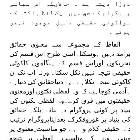
دوڑا دیتا ہے ۔ حالاںکہ اس سیاسی
پروگرام کے حق میں ایک لفظی نکتہ کے
سواکوئی حقیقی دلیل موجود نہیں
ہوتی ۔
الفاظ کے مجموعہ سے معنوی حقائق
برآمد نہیں ہوسکتا۔اسی طرح اس قسم کی
تحریکوں اوراس قسم کے ہنگاموں کاکوئی
حقیقی نتیجہ نہیں نکل سکتا۔اورنہ اب تک ان
کاکوئی نتیجہ نکلاہے ۔یہ دنیاحقائق کی دنیاہے
۔آدمی کوچاہیے کہ وہ لفظی نکتوں اورمعنوی
حقیقتوں میں فرق کرے۔وہ لفظی نکتوں کی
بنیاد پر کوئی پروگرام نہ بنائے۔بلکہ حقائق
کی بنیاد پر غوروفکرکے بعداپناپروگرام ترتیب
دے۔حقیقی کلام وہ ہے جو مناسبت ِمعنوی پر
مبنی ہو،نہ کہ مناسبت ِ لفظی پر۔نتيجه