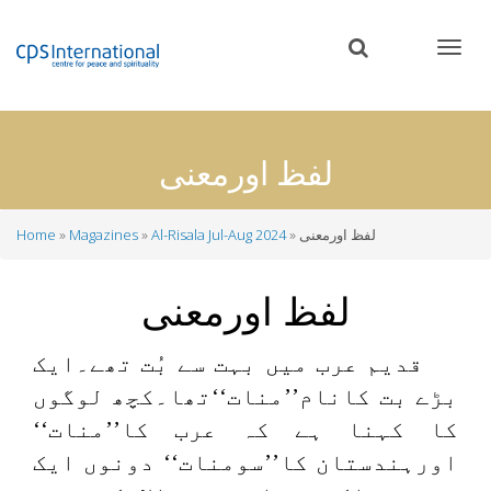
Skip
to
main
content
لفظ اورمعنی
لفظ اورمعنی
Al-Risala Jul-Aug 2024
Magazines
Home
Breadcrumb
لفظ اورمعنی
قدیم عرب میں بہت سے بُت تھے۔ایک
بڑے بت کانام’’منات‘‘تھا۔کچھ لوگوں
کا کہنا ہے کہ عرب کا’’منات‘‘
اورہندستان کا’’سومنات‘‘ دونوں ایک