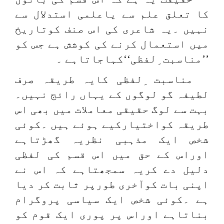
کا تعلق علم سے یاعلمی استدلال سے
نہیں ۔یہ شاعری کی اس صنف کوتاریخ
میں استعمال کرنے کی کوشش ہے جس کو
’’مناسبت ِلفظی‘‘کہاجاتاہے ۔
مناسبت ِلفظی کایہ طریقہ صرف
لطیفہ گو لوگوں کے یہاں رائج نہیں۔
بہت سے لوگ حقیقی معاملات میں بھی اس
طریقہ کواختیارکیے ہوئے ہیں ۔کوئی
شخص ایک مذہبی نظریہ گھڑتاہے
اوراس کے حق میں اس قسم کی لفظی
دلیل دے کریہ سمجھتاہے کہ اس نے
اپنی بات کوآخری طورپر ثابت کر دیا
ہے ۔کوئی شخص ایک سیاسی پروگرام
بناتاہے اوراس پر پوری ایک قوم کو