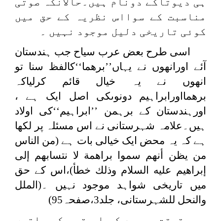
ہی دیوتاکے دونام ہیں۔حالانکہ صوتی
مناسبت کے سوااس نظریہ کے حق میں
کوئی تاریخی دلیل موجود نہیں ۔
اسی طرح بعض عرب سیاح جب ہندستان
آئے اورانھوں نے یہاں’’برھما‘‘کالفظ سنا تو
انھوں نے یہ خیال قائم کرلیاکہ
برھمااورابراہیم دونوںکی اصل ایک ہے ،
اورہندستان کے برہمن ’’ابراہیم‘‘کی اولاد
ہیں۔علامہ شہرستانی نے اس مسئلہ پر لکھا
ہے کہ یہ محض ایک خیالی بات ہے (من الناس
من يظن أنهم سموا براهمة لا نتسابهم إلى
‌إبراهيم عليه السلام وذلك خطأ)،اس کے حق
میں تاریخی شواہد موجود نہیں ۔(الملل
والنحل للشہرستانی، جلد3،صفحہ95)
حقیقت یہ ہے کہ اس قسم کی باتوں