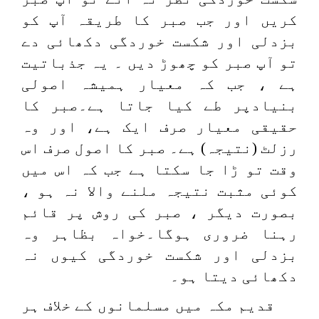
کریں اور جب صبر کا طریقہ آپ کو
بزدلی اور شکست خوردگی دکھائی دے
تو آپ صبر کو چھوڑ دیں ۔ یہ جذباتیت
ہے ، جب کہ معیار ہمیشہ اصولی
بنیادپر طے کیا جاتا ہے۔صبر کا
حقیقی معیار صرف ایک ہے، اور وہ
رزلٹ (نتیجہ) ہے۔ صبر کا اصول صرف اس
وقت تو ڑا جا سکتا ہے جب کہ اس میں
کوئی مثبت نتیجہ ملنے والا نہ ہو ،
بصورت دیگر ، صبر کی روش پر قائم
رہنا ضروری ہوگا۔خواہ بظاہر وہ
بزدلی اور شکست خوردگی کیوں نہ
دکھائی دیتا ہو۔
قدیم مکہ میں مسلمانوں کے خلاف ہر