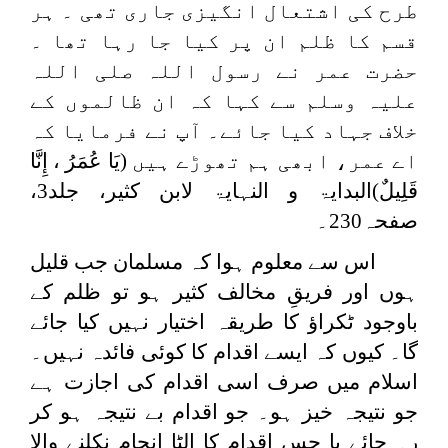
طرح کی اشتعال انگیزی جاری تھی ۔ ہر
قسم کا ظلم ان پر کیا جا رہا تھا ۔
حضرت عمر نے رسول اللہ صلی اللہ
علیہ وسلم سے کہا کہ ان ظالموں کے
خلاف جہاد کیا جائے۔ آپ نے فرمایا کہ
اے عمر، ابھی ہم تھوڑے ہیں (
يَا ‌عُمَرُ ، ‌إِنَّا
‌قَلِيلٌ
)البدایۃ و النہایۃ لابن کثیر، جلد3،
صفحہ230۔
اس سے معلوم ہوا کہ مسلمان جب قلیل
ہوں اور فریقِ مخالف کثیر ہو تو ظلم کے
باوجود ٹکراؤ کا طریقہ اختیار نہیں کیا جائے
گا۔ کیوں کہ ایسے اقدام کا کوئی فائدہ نہیں۔
اسلام میں صرف اسی اقدام کی اجازت ہے
جو نتیجہ خیز ہو۔ جو اقدام بے نتیجہ ہو کر
رہ جائے یا جس اقدام کا الٹا انجام نکلنے والا