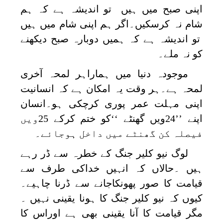
اپنی صبح میں ہیں تو اندیشہ ہے کہ ہم
شام نہ کرسکیں۔اگر ہم اپنی شام میں ہیں
تو اندیشہ ہے کہ ہمیں دوبارہ صبح دیکھنے
کو نہ ملے۔
موجودہ دنیا میں ہماراہر لمحہ آخری
لمحہ ہے۔ہر وقت یہ امکان ہے کہ انسانیت
اپنی مہلت عمر پوری کرچکی ہو۔انسان
اپنے ’’24ویں گھنٹے ‘‘کو ختم کرکے 25ویں
فیصلہ کن گھنٹے میں داخل ہوجائے۔
لوگ نیو کلیر جنگ کے خطرہ سے ڈر رہے
ہیں ۔حالاں کہ انہیں خداکی طرف سے
قیامت کا صور پھونکاجانے سے ڈرنا چاہیے۔
کیوں کہ نیو کلیر جنگ کا ہونا یقینی نہیں ۔
مگر قیامت کا آنا یقینی بھی ہے اوراس کا