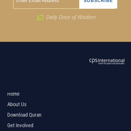
Daily Dose of Wisdom
ABOUT US
2026 Powered by
Openlogic Systems
Home
About Us
Download Quran
Get Involved