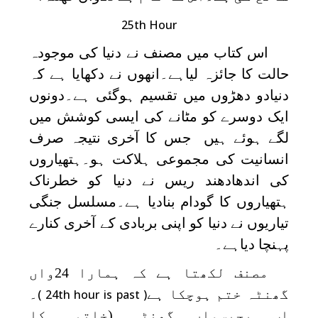
25th Hour
اس کتاب میں مصنف نے دنیا کی موجودہ
حالت کا جائزہ لیاہے۔انھوں نے دکھایا ہے کہ
دنیادو دھڑوں میں تقسیم ہوگئی ہے۔دونوں
ایک دوسرے کو مٹانے کی ایسی کوشش میں
لگے ہوئے ہیں جس کا آخری نتیجہ صرف
انسانیت کی مجموعی ہلاکت ہو۔ہتھیاروں
کی اندھادھند ریس نے دنیا کو خطرناک
ہتھیاروں کا گودام بنادیا ہے۔مسلسل جنگی
تیاریوں نے دنیا کو اپنی بربادی کے آخری کنارے
پہنچا دیاہے۔
مصنف لکھتا ہے کہ ہمارا 24واں
گھنٹہ ختم ہوچکا ہے
۔
( 24th hour is past )
اب پچیسواں گھنٹہ (خاتمہ کا