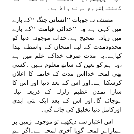
گھنٹہ)شروع ہونے والا ہے۔
مصنف نے جوبات ’’انسانی جنگ ‘‘کے بارے
میں کہی ہے وہ ’’خدائی قیامت ‘‘کے بارے
میں زیادہ صحیح ہے۔خدانے موجودہ دنیا کو
محدودمدت کے لیے امتحان کے واسطے پیدا
کیاہے۔یہ مدت صرف خداکے علم میں ہے
،وہ ہم کو تعین کے ساتھ معلوم نہیں ۔کسی
بھی لمحہ خدااس مدت کے خاتمہ کا اعلان
کرسکتا ہے۔اور اس کے بعد دنیا اور اس کا
سارا تمدن عظیم زلزلہ کے ذریعہ تباہ
ہوجائے گا۔اور اس کے بعد ایک نئی ابدی
اورکامل دنیا تخلیق کی جائے گی۔
اس اعتبار سے دیکھیے تو موجودہ زمین پر
ہماراہر لمحہ گویا آخری لمحہ ہے۔اگر ہم