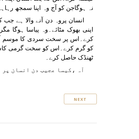
نہ ہوگاجن کو آج وہ اپنا سمجھ رہاہ
انسان پروہ دن آنے والا ہے جب 
اپنی بھوک مٹائے۔وہ پیاسا ہوگا مگ
کرے۔اس پر سخت سردی کا موسم آئے
کو گرم کرے۔اس کو سخت گرمی کاسام
ٹھنڈک حاصل کرے۔
آہ ،کیسا عجیب دن انسان پر 
NEXT