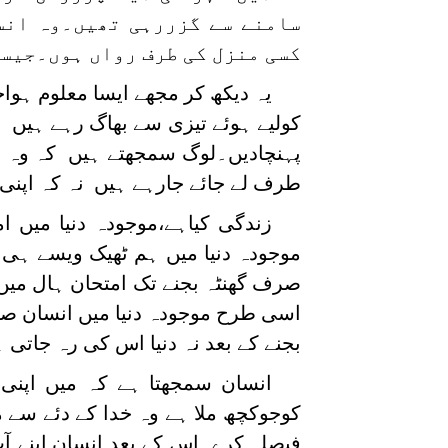
سامنے سے گزررہی تھیں۔وہ انسا
کسی منزل کی طرف رواں ہوں۔جیسے
یہ دیکھ کر مجھے ایسا معلوم ہوا
کولیے ہوئے تیزی سے بھاگ رہے ہیں تا
پہنچادیں۔لوگ سمجھتے ہیں کہ وہ ا
طرف لے جائے جارہے ہیں نہ کہ اپ
زندگی کیاہے،موجودہ دنیا میں ا
موجودہ دنیا میں ہم ٹھیک ویسے ہی
صرف گھنٹہ بجنے تک امتحان ہال میں 
اسی طرح موجودہ دنیا میں انسان صر
بجنے کے بعد نہ دنیا اس کی رہ جاتی ہ
انسان سمجھتا ہے کہ میں اپنی 
کوجوکچھ ملا ہے وہ خدا کے دئے سے م
فیصلہ کرے۔اس کے بعد انسان اپنے ا