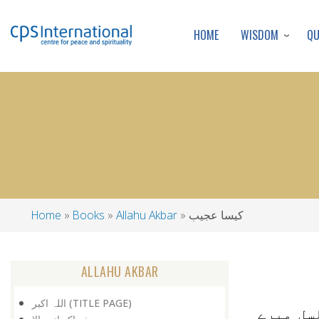
WISDOM
Q
HOME
کیسا عجیب
Allahu Akbar
Books
Home
Breadcrumb
ALLAHU AKBAR
اللہ اکبر (TITLE PAGE)
سل میرے