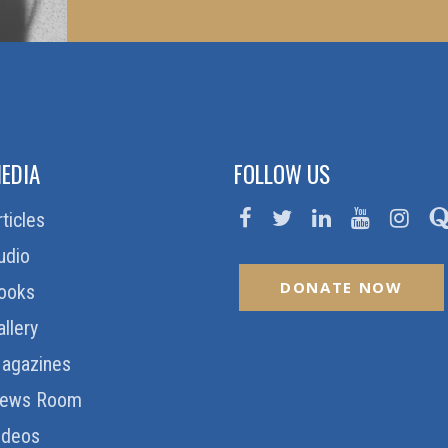
EDIA
FOLLOW US
rticles
udio
DONATE NOW
ooks
allery
agazines
ews Room
ideos