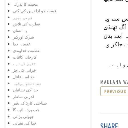
محبت کا نذرانہ
قیمت جو ادا نہیں کی گئی
قومی ہیرو
 جس سے وہ
فطرت کی تلاش
ٓگ ٹھنڈی
یہ انسان
اپنے بدن
شرک اورکبر
عقید ۂ خدا
 جاکر وہ
عظمت خداوندی
کارخانہ کائنات
تقویٰ کیا ہے
ہواہے۔
خرابی کی جڑ
خد اسے غافل
MAULANA W
تضادختم ہوگیا
خد اکی نشانیاں
PREVIOUS
قدرتی مناظر
شناختی کارڈ کے بغیر
جب پردہ اٹھے گا
جھوٹی بڑائی
خدا کی نشانی
SHARE