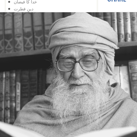
خدا کا فیضان
دینِ فطرت
کائنات کی معنویت
انسان کی بے چارگی
انسان کی تلاش
انسان کی کمائی
کچھ سے کچھ
محرومی
یہ بھی ممکن ہے
عجزکی تلافی
کائناتی نمونہ
ضمیر کے خلاف
اژدہا بھی
خدا پر ستی
زندگی کا مسئلہ
زلزلہ درکار ہے
خدا کی یافت
معرفت
توحید اورشرک
سب کچھ عجیب ہے