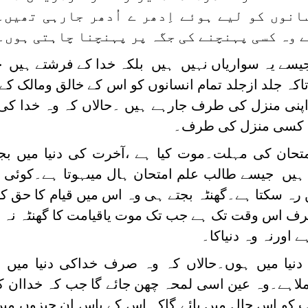
نوں کو لیے ہوئے اِدھر ے اُدھر جارہی تھیں۔
 وہ کسی پہنچنے کی جگہ پر پہنچنا چاہتی ہوں۔
جیسے یہ سواریاں نہیں ہیں بلکہ خدا کے فرشتے ہیں 
کہ جلد ازجلد تمام انسانوں کو اس کے خالق ومالک کے 
پنی منزل کی طرف جارہے ہیں ۔حالاں کہ وہ خدا کی
نی کسی منزل کی طرف۔
متحان کی مہلت۔موت کیا ہے ،آخرت کی دنیا میں بجب
 ہیں جیسے طالب علم امتحان ہال میںہوتا ہے۔کوئی 
رہ سکتا ہے۔گھنٹہ بجتے ہی وہ اس میں قیام کا حق کھ
ف اس وقت تک ہے جب تک موت یاقیامت کا گھنٹہ نہ ب
ے اورنہ وہ دنیاکا۔
دنیا میں ہوں۔حالاں کہ وہ صرف خداکی دنیا میں 
لاہے۔وہ عین اسی لمحہ چھن جائے گا جب کہ خداان کو
ٓپ کو اس حال میں پائے گاکہ اس کے پاس ان چیزوں م