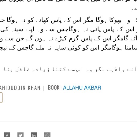
ے۔
کہ وہ بھوکا ہوگا مگر اس کے پاس کھانے کو نہ ہوگا
ر اس کے پاس پانی نہ ہوگاجس سے وہ اپنے سینہ کی ا
 گامگر اس کے پاس گرم کپڑے نہ ہوں گے جن سے وہ 
نا ہوگامگر اس کو کوئی سایہ نہ ملے گاجس کے نیچے
آنے والاہے مگر وہ اس سے کتنا زیادہ غافل بنا 
BOOK :
ALLAHU AKBAR
AHIDUDDIN KHAN