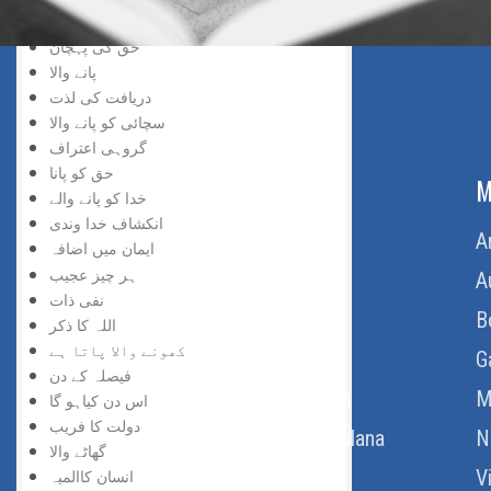
خد اسے نسبت
حق کی پہچان
پانے والا
دریافت کی لذت
سچائی کو پانے والا
گروہی اعتراف
حق کو پانا
ABOUT US
M
خدا کو پانے والے
انکشاف خدا وندی
Home
A
ایمان میں اضافہ
ہر چیز عجیب
About Us
A
نفی ذات
Download Quran
B
اللہ کا ذکر
کھونے والا پاتا ہے
Get Involved
G
فیصلہ کے دن
Order Free Quran
M
اس دن کیاہو گا
دولت کا فریب
Thoughts Of Maulana
N
گھاٹے والا
V
انسان کاالمیہ