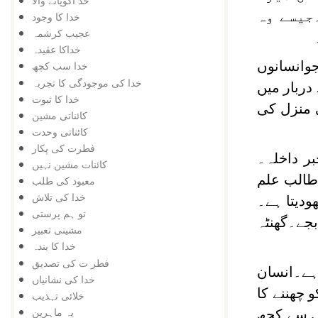
خد اکوپانے والا
جیسے وہ
خدا کا وجود
عجیب کرشمہ
خداکا عقیدہ
جوانسانوں
خدا سب کچھ
خدا کی موجودگی کا تجربہ
دربار میں
خدا کا ثبوت
 منزل کی
کائناتی مشین
کائناتی وحدت
فطرت کی پکار
ر داخلہ۔
کائنات مشین نہیں
طالب علم
معبود کی طلب
خدا کی تلاش
ودیتا ہے۔
تو ہم پرستی
جے۔گھنٹہ
مشینی تعبیر
خدا کا بندہ
فطر ت کی تصدیق
ہے۔انسان
خدا کی نشانیاں
 چھننے کا
خلائی تہذیب
یہ ماہرین
یں سے کچھ