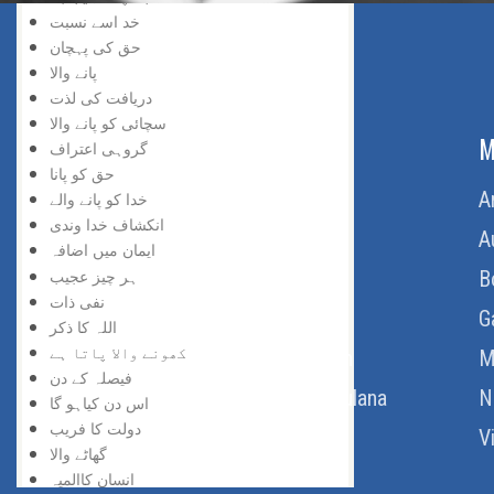
خد اسے نسبت
حق کی پہچان
پانے والا
دریافت کی لذت
سچائی کو پانے والا
ABOUT US
M
گروہی اعتراف
حق کو پانا
Home
A
خدا کو پانے والے
انکشاف خدا وندی
About Us
A
ایمان میں اضافہ
ہر چیز عجیب
Download Quran
B
نفی ذات
Get Involved
G
اللہ کا ذکر
کھونے والا پاتا ہے
Order Free Quran
M
فیصلہ کے دن
Thoughts Of Maulana
N
اس دن کیاہو گا
دولت کا فریب
V
گھاٹے والا
انسان کاالمیہ