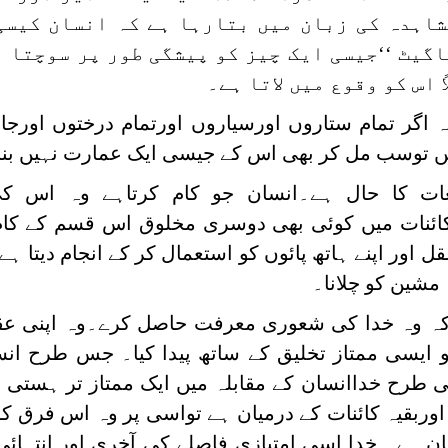
شاہدہ کی زبان میں بتارہا ہے کہ انسان کیسی
یاگیٹ ‘‘جیسی ایک چیز کو پیشگی طور پر سوچتا 
 اس کو وقوع میں لاتا ہے۔
ہ اگر تمام ستاروں اورسیاروں اورتمام درختوں اورج
نادیں توسب مل کر بھی اس کے جیسی ایک عمارت نہیں بن
ات کا حال ہے۔انسان جو کام کرتاہے وہ اس کی
ائنات میں کوئی بھی دوسری مخلوق اس قسم کے کام 
اور اپنے ہاتھ پائوں کو استعمال کر کے انجام دیتا ہے
ہ مشین کو چلانا۔
 کہ وہ خدا کی شعوری معرفت حاصل کرے۔وہ اپنی ع
و ایسی ممتاز تخلیق کے ساتھ پیدا کیا۔ جس طرح ان
 طرح خداانسان کے مقابلہ میں ایک ممتاز تر ہستی 
وربقیہ کائنات کے درمیان ہے تواسی پر وہ اس فرق ک
ان ہے۔ خدا اِسی امتیازی فاصلے کی آخری اور انتہا