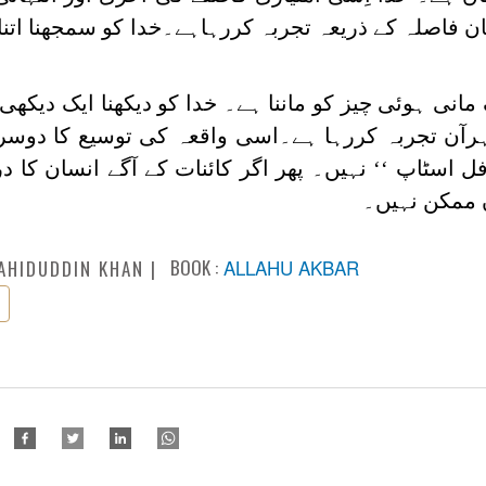
ان فاصلہ کے ذریعہ تجربہ کررہاہے۔خدا کو سمجھنا اتنا
 مانی ہوئی چیز کو ماننا ہے۔ خدا کو دیکھنا ایک دیکھی
رآن تجربہ کررہا ہے۔اسی واقعہ کی توسیع کا دوسرا
 اسٹاپ ‘‘ نہیں۔ پھر اگر کائنات کے آگے انسان کا 
ں ممکن نہیں۔
BOOK :
ALLAHU AKBAR
AHIDUDDIN KHAN