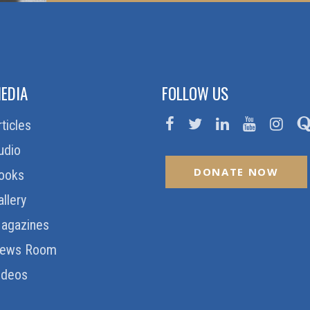
EDIA
FOLLOW US
rticles
udio
DONATE NOW
ooks
allery
agazines
ews Room
ideos