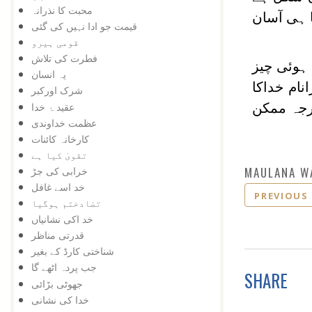
محبت کا نذرانہ
 ہی آسان
قیمت جو ادا نہیں کی گئی
قومی ہیرو
فطرت کی تلاش
 ہوئی چیز
یہ انسان
نام خداکا
شرک اورکبر
عقید ۂ خدا
درجہ ممکن
عظمت خداوندی
کارخانہ کائنات
تقویٰ کیا ہے
MAULANA W
خرابی کی جڑ
خد اسے غافل
PREVIOUS
تضادختم ہوگیا
خد اکی نشانیاں
قدرتی مناظر
شناختی کارڈ کے بغیر
جب پردہ اٹھے گا
SHARE
جھوٹی بڑائی
خدا کی نشانی