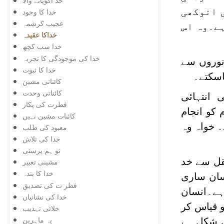
خد اکوپانے والا
 انوکھی
خدا کا وجود
عجیب کرشمہ
ہے۔وہ اس
خداکا عقیدہ
خدا سب کچھ
خدا کی موجودگی کا تجربہ
انوروں سے
خدا کا ثبوت
اسکتے۔
کائناتی مشین
کائناتی وحدت
 انتہائی
فطرت کی پکار
کو انجام
کائنات مشین نہیں
۔ خواہ وہ
معبود کی طلب
خدا کی تلاش
تو ہم پرستی
قل سے خد
مشینی تعبیر
خدا کا بندہ
سان ساری
فطر ت کی تصدیق
ہے۔انسان
خدا کی نشانیاں
و قیاس کر
خلائی تہذیب
یہ ماہرین
ئی شکل ہے