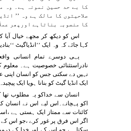
کا بے حد حسین نمونہ ہے۔ وہ م
صلاحیتوں کا مالک ہے وہ ’’ انڈ
کا منصوبہ بناتاہے اورپھر عملاً
اس کو دیکھ کر مجھے خیال آیا ک
کہا جائے کہ وہ ایک ’’انڈیاگیٹ ‘‘ب
یہی دوسرے تمام انسانی واقع
نادراستثنائی خصوصیت ہے۔ معلوم ک
نہیں دے سکتی جس کو انسان اپنی عقل 
ایک انڈیا گیٹ کو بنانا ہویا ایک پیچید
انسان سے خداکو یہ مطلوب تھا
اکو پہچانے۔اس لیے اس نے انسان ک
کائنات سے ممتاز ایک ہستی ہے ،اسی
اگر اس فرق پر غور کرے ،جو اس کے ا
سکتا ہے جو اس کے اور خدا کے درمی