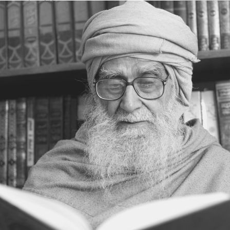
خدا کا فیضان
دینِ فطرت
کائنات کی معنویت
انسان کی بے چارگی
انسان کی تلاش
انسان کی کمائی
کچھ سے کچھ
محرومی
یہ بھی ممکن ہے
عجزکی تلافی
کائناتی نمونہ
ضمیر کے خلاف
اژدہا بھی
خدا پر ستی
زندگی کا مسئلہ
زلزلہ درکار ہے
خدا کی یافت
معرفت
توحید اورشرک
سب کچھ عجیب ہے