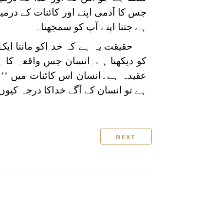
جس کا آدمی اپنے اور کائنات کے درمی
ہے جتنا اپنے آپ کو سمجھنا۔
حقیقت یہ ہے کہ خد اکو ماننا ایک
کو دیکھنا ہے۔انسان جس واقعہ کا ہ
عقیدہ ہے۔انسان اس کائنات میں ’’فل
ہے تو انسان کے آگے خداکا درجہ کیو
NEXT