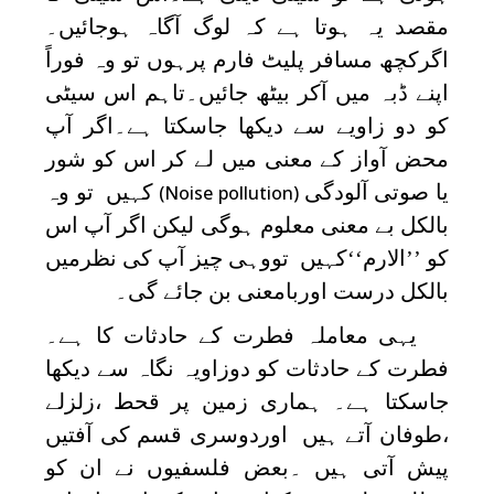
مقصد یہ ہوتا ہے کہ لوگ آگاہ ہوجائیں۔
اگرکچھ مسافر پلیٹ فارم پرہوں تو وہ فوراً
اپنے ڈبہ میں آکر بیٹھ جائیں۔تاہم اس سیٹی
کو دو زاویے سے دیکھا جاسکتا ہے۔اگر آپ
محض آواز کے معنی میں لے کر اس کو شور
یا صوتی آلودگی
کہیں تو وہ
(Noise pollution)
بالکل بے معنی معلوم ہوگی لیکن اگر آپ اس
کو ’’الارم‘‘کہیں تووہی چیز آپ کی نظرمیں
بالکل درست اوربامعنی بن جائے گی۔
یہی معاملہ فطرت کے حادثات کا ہے۔
فطرت کے حادثات کو دوزاویہ نگاہ سے دیکھا
جاسکتا ہے۔ ہماری زمین پر قحط ،زلزلے
،طوفان آتے ہیں اوردوسری قسم کی آفتیں
پیش آتی ہیں ۔بعض فلسفیوں نے ان کو