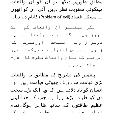
مطلق طورپر دیکھا تو ان کو ان واقعات
میںکوئی معنویت نظر نہیں آئی۔ان کو انھوں
نے مسئلہ فساد
کانام دے دیا۔
(Problem of evil)
مگر پیغمبر ان واقعات کو ایک
اورزاویہ نگاہ سے دیکھتا ہے۔یہ
دوسرازاویہ نصیحت اورعبرت کا
زاویہ ہے۔اس اعتبار سے دیکھنے میں
اس قسم کے تمام واقعات فطرت کا الارم
بن جاتے ہیں ۔
پیغمبر کی تشریح کے مطابق یہ واقعات
بڑی قیامت سے پہلے چھوٹی قیامت ہیں ۔وہ
انسان کو یاد دلاتے ہیں کہ وہ ایک بڑے سخت
دن کو طرف بڑھ رہا ہے جب کہ خدا اپنی
عظیم طاقتوں کے ساتھ ظاہر ہوگا۔تمام
انسان مجبور اوربے بس حالت میں اس کے