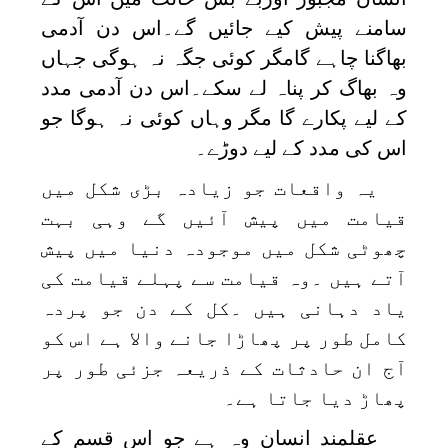
سامنے پیش کیے جائیں گے۔اس دن آدمی
بھاگنا چاہے گامگر کوئی جگہ نہ ہوگی جہاں
وہ بھاگ کر پناہ لے سکے۔اس دن آدمی مدد
کے لیے پکارے گا مگر وہاں کوئی نہ ہوگا جو
اس کی مدد کے لیے دوڑے۔
یہ واقعات جو زیادہ بڑی شکل میں
قیامت میں پیش آئیں گے وہی بہت
چھوٹی شکل میں موجودہ دنیا میں پیش
آتے ہیں ۔وہ قیامت سے پہلے قیامت کی
یاد دہانی ہیں ۔کل کے دن جو پردہ
کامل طور پر پھاڑا جانے والا ہے اس کو
آج ان حادثات کے ذریعہ جزئی طور پر
پھاڑ دیا جاتا ہے۔
عقلمند انسان وہ ہے جو اس قسم کے