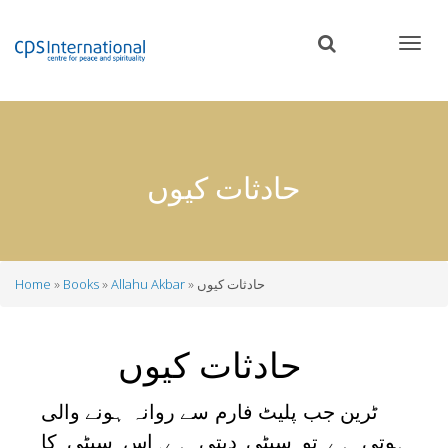
Skip
to
main
content
حادثات کیوں
حادثات کیوں
Allahu Akbar
Books
Home
Breadcrumb
حادثات کیوں
ٹرین جب پلیٹ فارم سے روانہ ہونے والی
ہوتی ہے تو سیٹی دیتی ہے۔اس سیٹی کا