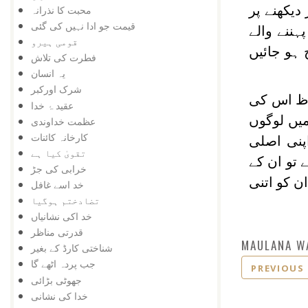
دیکھنے پر
محبت کا نذرانہ
قیمت جو ادا نہیں کی گئی
ہننے والے
قومی ہیرو
 ہو جائیں
فطرت کی تلاش
یہ انسان
شرک اورکبر
اظ اس کی
عقید ۂ خدا
میں لوگوں
عظمت خداوندی
کارخانہ کائنات
پنی اصلی
تقویٰ کیا ہے
 تو ان کے
خرابی کی جڑ
ن کو اتنی
خد اسے غافل
تضادختم ہوگیا
خد اکی نشانیاں
قدرتی مناظر
MAULANA W
شناختی کارڈ کے بغیر
جب پردہ اٹھے گا
PREVIOUS
جھوٹی بڑائی
خدا کی نشانی