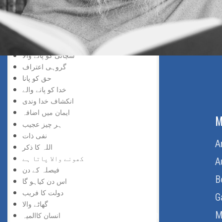
خد اسے نسبت
حق کی پہچان
پانے والا
دریافت کی لذت
سچائی کو پانے والا
گروہی اعتراف
حق کو پانا
خدا کو پانے والے
انکشاف خدا وندی
ایمان میں اضافہ
ABOUT US
M
ہر چیز عجیب
نفی ذات
Home
A
اللہ کا ذکر
کھونے والا پاتا ہے
About Us
A
فیصلہ کے دن
Download Quran
B
اس دن کیاہو گا
دولت کا فریب
Get Involved
G
گھاٹے والا
Order Free Quran
M
انسان کاالمیہ