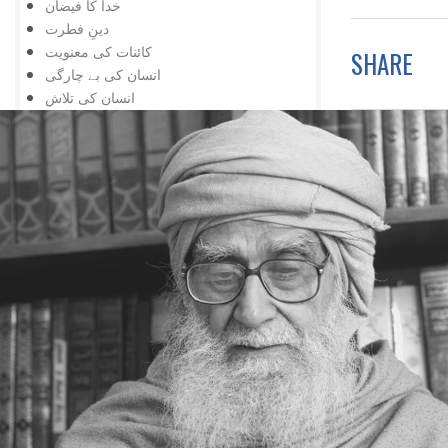
خدا کا فیضان
دینِ فطرت
کائنات کی معنویت
SHARE
انسان کی بے چارگی
انسان کی تلاش
انسان کی کمائی
کچھ سے کچھ
محرومی
یہ بھی ممکن ہے
عجزکی تلافی
کائناتی نمونہ
ضمیر کے خلاف
اژدہا بھی
خدا پر ستی
زندگی کا مسئلہ
زلزلہ درکار ہے
خدا کی یافت
معرفت
توحید اورشرک
سب کچھ عجیب ہے