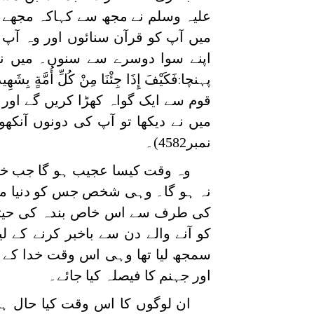
علیہ وسلم نے مجھ سے کہاکہ مجھے قر
میں آپ کو قرآن سنائوں اور وہ آپ 
اپنے سوا دوسرے سے سنوں۔ میں نے
پہنچا
فَكَيْفَ إِذَا جِئْنَا مِنْ كُلِّ أُمَّةٍ بِشَهِي
:
قوم سے ایک گواہ کھڑا کریں گے اور ا
میں نے دیکھا تو آپ کی دونوں آنکھوں س
نمبر4582)۔
وہ وقت کیسا عجیب ہو گا جب خدا 
نہ ہو گا۔ وہی شخص جس کو دنیا میں 
کی طرف سے اس خاص بندہ کی حیثیت
کو آنے والے دن سے باخبر کرنے کے 
سمجھ لیا تھا وہی اس وقت خدا کے
اور جہنم کا فیصلہ کیا جائے۔
ان لوگوں کا اس وقت کیا حال ہو گ