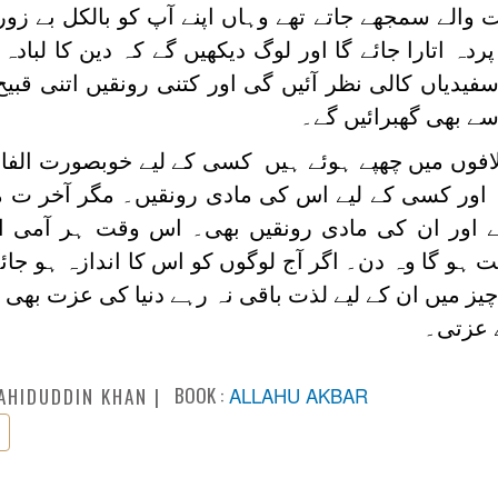
 والے سمجھے جاتے تھے وہاں اپنے آپ کو بالکل بے زور 
 اتارا جائے گا اور لوگ دیکھیں گے کہ دین کا لبادہ پ
یدیاں کالی نظر آئیں گی اور کتنی رونقیں اتنی قبیح
 بھی گھبرائیں گے۔
لافوں میں چھپے ہوئے ہیں کسی کے لیے خوبصورت الف
ں اور کسی کے لیے اس کی مادی رونقیں۔ مگر آخر ت 
ے اور ان کی مادی رونقیں بھی۔ اس وقت ہر آمی ا
ہو گا وہ دن۔ اگر آج لوگوں کو اس کا اندازہ ہو جائے
ز میں ان کے لیے لذت باقی نہ رہے دنیا کی عزت بھی ا
ے عزتی۔
BOOK :
ALLAHU AKBAR
AHIDUDDIN KHAN