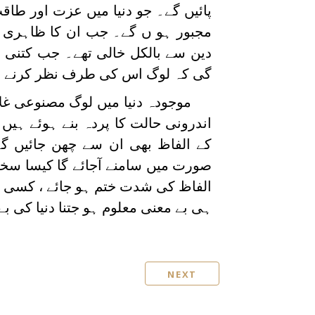
پائیں گے۔ جو دنیا میں عزت اور طاقت
مجبور ہو ں گے۔ جب ان کا ظاہری پردہ
دین سے بالکل خالی تھے۔ جب کتنی سف
گی کہ لوگ اس کی طرف نظر کرنے سے
موجودہ دنیا میں لوگ مصنوعی غ
اندرونی حالت کا پردہ بنے ہوئے ہی
کے الفاظ بھی ان سے چھن جائیں گ
صورت میں سامنے آجائے گا کیسا سخت 
الفاظ کی شدت ختم ہو جائے ، کسی چی
ہی بے معنی معلوم ہو جتنا دنیا کی ب
NEXT