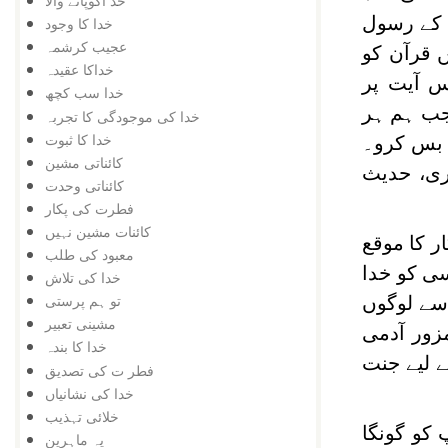
خد اکوپانے والا
ا کے رسول
خدا کا وجود
عجیب کرشمہ
 قرآن کو
خداکا عقیدہ
 آیت پر
خدا سب کچھ
گا جب ہم ہر
خدا کی موجودگی کا تجربہ
خدا کا ثبوت
ا بس کرو۔
کائناتی مشین
خاری، حدیث
کائناتی وحدت
فطرت کی پکار
کائنات مشین نہیں
ر کا موقع
معبود کی طلب
سی کو خدا
خدا کی تلاش
تو ہم پرستی
سے لوگوں
مشینی تعبیر
زور آدمی
خدا کا بندہ
 لیے جنت
فطر ت کی تصدیق
خدا کی نشانیاں
خلائی تہذیب
 کو گونگا
یہ ماہرین