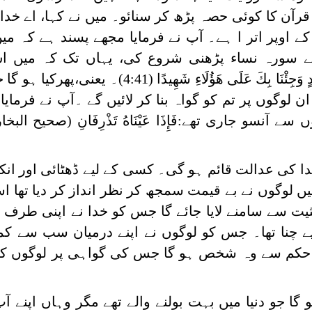
آن کا کوئی حصہ پڑھ کر سنائو۔ میں نے کہا، اے خد
کے اوپر اتر ا ہے۔ آپ نے فرمایا مجھے پسند ہے کہ میں
 سورہ نساء پڑھنی شروع کی، یہاں تک کہ میں اس
دٍ وَجِئْنَا بِكَ عَلَى هَؤُلَاءِ شَهِيدًا
(4:41)۔ یعنی،پھرکیا ہو 
ن لوگوں پر تم کو گواہ بنا کر لائیں گے ۔آپ نے فرمای
ے آنسو جاری تھے:فَإِذَا عَيْنَاهُ تَذْرِفَانِ (صحیح الب
کی عدالت قائم ہو گی۔ کسی کے لیے ڈھٹائی اور انکا
لوگوں نے بے قیمت سمجھ کر نظر انداز کر دیا تھا ا
 سے سامنے لایا جائے گا جس کو خدا نے اپنی طرف 
لیے چنا تھا۔ جس کو لوگوں نے اپنے درمیان سب سے کم
 حکم سے وہ شخص ہو گا جس کی گواہی پر لوگوں کے
ا جو دنیا میں بہت بولنے والے تھے مگر وہاں اپنے آپ