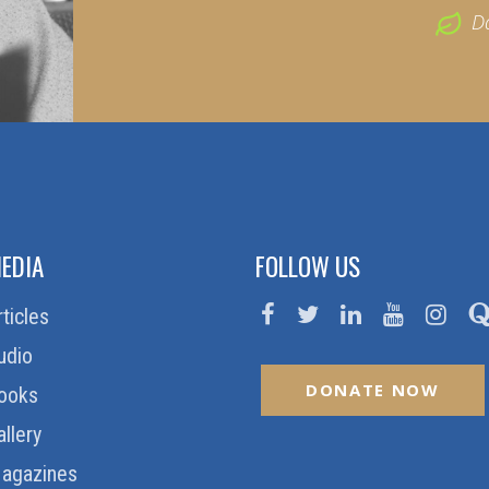
D
EDIA
FOLLOW US
rticles
udio
DONATE NOW
ooks
allery
agazines