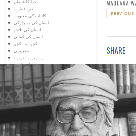
خدا کا فیضان
MAULANA W
دینِ فطرت
PREVIOUS
کائنات کی معنویت
انسان کی بے چارگی
انسان کی تلاش
انسان کی کمائی
کچھ سے کچھ
SHARE
محرومی
یہ بھی ممکن ہے
عجزکی تلافی
کائناتی نمونہ
ضمیر کے خلاف
اژدہا بھی
خدا پر ستی
زندگی کا مسئلہ
زلزلہ درکار ہے
خدا کی یافت
معرفت
توحید اورشرک
سب کچھ عجیب ہے