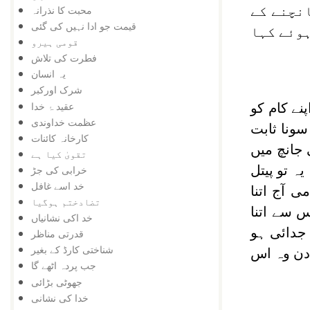
نچنے کے
محبت کا نذرانہ
قیمت جو ادا نہیں کی گئی
ہوئے کہا
قومی ہیرو
فطرت کی تلاش
یہ انسان
شرک اورکبر
عقید ۂ خدا
نے کام کو
عظمت خداوندی
ونا ثابت
کارخانہ کائنات
جانچ میں
تقویٰ کیا ہے
ہ تو پیتل
خرابی کی جڑ
خد اسے غافل
 آج اتنا
تضادختم ہوگیا
 سے اتنا
خد اکی نشانیاں
 جدائی ہو
قدرتی مناظر
شناختی کارڈ کے بغیر
دن وہ اس
جب پردہ اٹھے گا
جھوٹی بڑائی
خدا کی نشانی