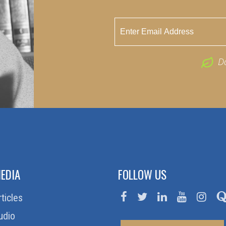
D
EDIA
FOLLOW US
rticles
udio