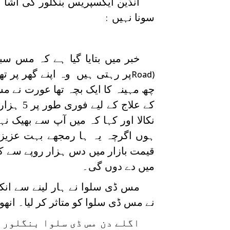
انڈین ایکسپریس بنگلور کی اشا
سونا نہیں
:
خبر میں بتایا گیا ہے کہ مس سب
پر رہتی ہیں وہ اپنے گھر پر تھی
Road)
چھ مہینہ کا ایک بچہ تھا عورت نے م
کے علاج
نکالا اور کہا کہ میں آپ سے بھیک
ہوں اگرچہ یہ ہا رمجھے بہت عزی
میں دے دوں گی۔
مس ڈی سلوا نے ہار لینے سے انک
نے مس ڈی سلوا کو متاثر کر لیا۔ انھوں
اگلے دن مس ڈی سلوا بنگلور 