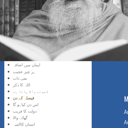
خد اسے نسبت
حق کی پہچان
پانے والا
دریافت کی لذت
سچائی کو پانے والا
گروہی اعتراف
حق کو پانا
خدا کو پانے والے
انکشاف خدا وندی
ایمان میں اضافہ
ہر چیز عجیب
نفی ذات
اللہ کا ذکر
کھونے والا پاتا ہے
ABOUT US
M
فیصلہ کے دن
اس دن کیاہو گا
دولت کا فریب
Home
A
گھاٹے والا
About Us
A
انسان کاالمیہ