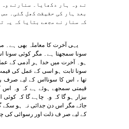
نے وہ ہار دکھایا۔ سنارنے وہ 
بعد ہار کی حقیقت کھل گئی۔ مس 
کہ سنار نے مجھے بتایا کہ یہ تو
یہی آخرت کا معاملہ بھی ہے۔ موجو
سونا سمجھتا ہے۔ مگر کوئی سونا ا
ہو۔ آخرت میں خدا ہر آدمی کے عم
سونا ثابت ہو اسی کے عمل کی قیمت ہ
تھا ، اس کا سونااس کے لیے صرف رس
قیمتی سمجھے ہوئے ہے کہ وہ اس کو
بیزار ہو گا کہ وہ چاہے گا کہ کوئ
جائے مگر اس دن جدائی نہ ہو سکے 
کے لیے صر ف ذلت اور رسوائی کی چی