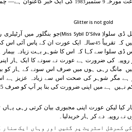
 عت مورخہ
ستمبر
کی ایک خبر کاعنوان ہے— چمک
1983
9
Glitter is not gold
ل ڈی سلوا
جو بنگلور میں آرٹیلری ر
(Miss Sybil D'Silva )
ں کہ تقریباً
سالہ ایک عورت ان کے پاس آئی اس کی
45
س ڈی سلوا سے کہا کہ اس کا شوہر بہت زیادہ بیمار 
 کے لیے فوری طور پر 5 ہزار روپیہ کی ضرورت ہے عورت نے سونے کا ایک ہار
 نہیں مانگ رہی ہوں میں صرف اس سونے کے ہار کو بی
ز ہے مگر شوہر کی صحت اس سے زیادہ عزیز ہے ا
قی
ار کیا لیکن عورت اپنی مجبوری بیان کرتی رہی یہاں
 نے روپیہ دے کر ہار خریدلیا۔
کی کمرشل اسٹریٹ پر گئیں اور وہاں ایک سنار 