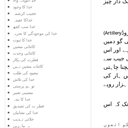
خد اکوپانے والا
 دار چیز
خدا کا وجود
عجیب کرشمہ
خداکا عقیدہ
خدا سب کچھ
وڈ
(Artillery
خدا کی موجودگی کا تجربہ
خدا کا ثبوت
 گو دمیں
کائناتی مشین
ہے اور اس
کائناتی وحدت
 اپنی جیب سے
فطرت کی پکار
کائنات مشین نہیں
چنا چاہتی
معبود کی طلب
س ہار کی
خدا کی تلاش
مت بازار میں دس ہزار روپے سے کم نہیں ہے میں اپنی ضرورت کی بنا پر آپ کو صرف 5 ہزار روپے
تو ہم پرستی
مشینی تعبیر
خدا کا بندہ
 تک کہ اس
فطر ت کی تصدیق
خدا کی نشانیاں
خلائی تہذیب
کو انھوں
یہ ماہرین