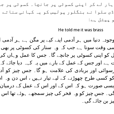
ہار لے کر اپنی کسوٹی پر جانچا۔ کسوٹی پر جا
ڈی سلوا نے بنگلور پولیس کو یہ کہانی سناتے 
 پیتل ہے
:
He told me it was brass
دہ دنیا میں ہر آدمی اپنے کیے پر مگن ہے ہر آدمی اپ
سی وقت سونا ہے جب کہ وہ سنار کی کسوٹی پر بھی س
ل کو اپنی کسوٹی پر جانچے گا۔ جس کا عمل وہاں کی 
ے اور جس کے عمل کے بارے میں یہ کہہ دیا جائے کہ ی
وائی اور بربادی کی علامت ہو گا۔ جس چیز کو آدمی
 کسی طرح چھوڑنے کے لیے تیار نہیں ، اس دن وہ اس
ی ایسی صورت ہو کہ اس کے اور اس کے عمل کے درمیان
گی۔ جس چیز کو وہ فخر کی چیز سمجھے ہوئے تھا اس 
ز بن جائے گی۔