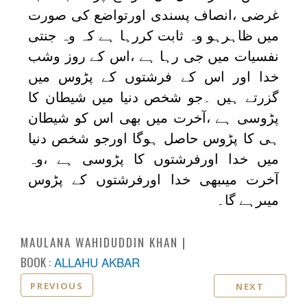
غرضی ،انصاف پسندی اورتواضع کی صورت
میں ظاہرہو وہ ثابت کررہا ہے کہ وہ جنتی
نفسیات میں جی رہا ہے ،اس کے روز وشب
خدا اور اس کے فرشتوں کے پڑوس میں
گزرتے ہیں ۔جو شخص دنیا میں شیطان کا
پڑوسی ہے ،آخرت میں بھی اس کو شیطان
ہی کا پڑوس حاصل ہوگا اورجو شخص دنیا
میں خدا اورفرشتوں کا پڑوسی ہے ،وہ
آخرت میںبھی خدا اورفرشتوں کے پڑوس
میںرہے گا۔
MAULANA WAHIDUDDIN KHAN
BOOK :
ALLAHU AKBAR
PREVIOUS
NEXT