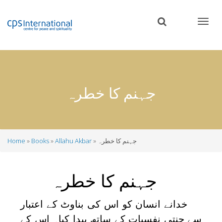
Skip
to
main
content
جہنم کا خطرہ
جہنم کا خطرہ
Allahu Akbar
Books
Home
Breadcrumb
جہنم کا خطرہ
خدانے انسان کو اس کی بناوٹ کے اعتبار
سے جنتی نفسیات کے ساتھ پیدا کیا۔ اس کے