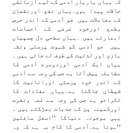
کہ یہاں باربار آدمی کے لیے آزمائشی
حالات پیدا ہوں۔یہاں نفع اورنقصان
کے معاملات ہیں جو آدمی کے اندر حرص
،طمع اورخود غرضی کے احساسات
ابھارتے ہیں ۔یہاں سطحی دل چسپیاں
ہیں جو آدمی کو شہوت پرستی ،نشہ
بازی اور لذتیت کی طرف لے جاتی ہیں ۔
یہاں ایک آدمی اوردوسرے آدمی کا
مقابلہ پیش آتا ہے جس کی وجہ سے آدمی
کے اندر خود پرستی اورانانیت کا
شیطان جاگتا ہے۔یہاں مفادات کا
ٹکرائو ہے جس کی وجہ سے غصہ ،نفرت
اورکمینہ پن کے جذبات بھڑکتے ہیں ۔
یہی موجودہ دنیاکا ’’اسفل سافلین
‘‘ہونا ہے۔آدمی کا کام یہ ہے کہ وہ