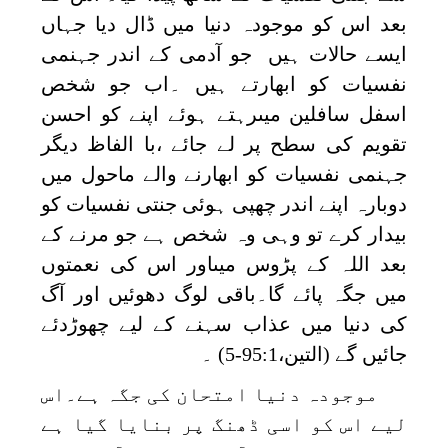
بعد اس کو موجودہ دنیا میں ڈال دیا جہاں
ایسے حالات ہیں جو آدمی کے اندر جہنمی
نفسیات کو ابھارتے ہیں ۔اب جو شخص
اسفل سافلین میںرہتے ہوئے اپنے کو احسن
تقویم کی سطح پر لے جائے ،با الفاظ دیگر
جہنمی نفسیات کو ابھارنے والے ماحول میں
دوبارہ اپنے اندر چھپی ہوئی جنتی نفسیات کو
بیدار کرے تو وہی وہ شخص ہے جو مرنے کے
بعد اللہ کے پڑوس میںاور اس کی نعمتوں
میں جگہ پائے گا۔باقی لوگ دھوئیں اور آگ
کی دنیا میں عذاب سہنے کے لیے چھوڑدئے
جائیں گے (التین،95:1-5) ۔
موجودہ دنیا امتحان کی جگہ ہے۔اس
لیے اس کو اسی ڈھنگ پر بنایا گیا ہے