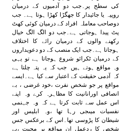
کی سطح پر۔جب دو آدمیوں کے درمیان
روپیہ یا جائیدار کا جھگڑا کھڑا ہوتا ہے۔ جب
دوصاحب معاملہ افراد کے درمیان کوئی کھٹ
پٹ پیدا ہوجاتی ہے۔جب دو الگ الگ خیال
رکھنے والوں کے درمیان رائے کا اختلاف
ہوجاتا ہے۔جب ایک منصب کے دو دعویداروں
کے درمیان ٹکرائو شروع ہوجاتا ہے تو یہی
وہ مواقع ہوتے ہیں جب کہ یہ پتہ چلتا ہے
کہ آدمی حقیقت کے اعتبار سے کیا ہے۔ایسے
مواقع پر جو شخص نفرت ،خود غرضی ، بے
انصافی اورانانیت کا مظاہرہ کرے وہ اپنے
اس عمل سے ثابت کرتا ہے کہ وہ جہنمی
نفسیات میںجی رہا تھا ،وہ ابلیس اور
شیطان کا پڑوسی تھا۔اس کے برعکس جس
شخص کا ردعمل ان مواقع پر محبت ،بے