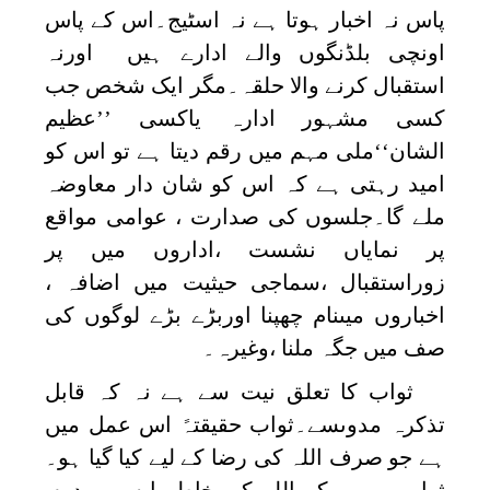
پاس نہ اخبار ہوتا ہے نہ اسٹیج۔اس کے پاس
اونچی بلڈنگوں والے ادارے ہیں اورنہ
استقبال کرنے والا حلقہ۔مگر ایک شخص جب
کسی مشہور ادارہ یاکسی ’’عظیم
الشان‘‘ملی مہم میں رقم دیتا ہے تو اس کو
امید رہتی ہے کہ اس کو شان دار معاوضہ
ملے گا۔جلسوں کی صدارت ، عوامی مواقع
پر نمایاں نشست ،اداروں میں پر
زوراستقبال ،سماجی حیثیت میں اضافہ ،
اخباروں میںنام چھپنا اوربڑے بڑے لوگوں کی
صف میں جگہ ملنا ،وغیرہ۔
ثواب کا تعلق نیت سے ہے نہ کہ قابل
تذکرہ مدوںسے۔ثواب حقیقتہً اس عمل میں
ہے جو صرف اللہ کی رضا کے لیے کیا گیا ہو۔
ثواب یہ ہے کہ اللہ کی خاطر ایسی مدوں