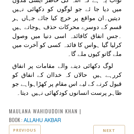
میں دیا جا ئے جو لوگوں کو دکھائی نہیں
دیتیں۔ان مواقع پر خرچ کیا جائے جہاں ہر
قسم کے دوسرے محرکات حذف ہوجاتے ہیں
۔جس انفاق کافائدہ اسی دنیا میں وصول
کرلیا گیا ہواس کا فائدہ کسی کو آخرت میں
ملے گاتو کیوں ملے گا۔
لوگ دکھائی دینے والے مقامات پر انفاق
کررہے ہیں حالاں کہ خداان کے انفاق کو
قبول کرنے کے لیے اس مقام پر کھڑاہواہے جو
ظاہر پرست انسانوں کودکھائی نہیں دیتا۔
MAULANA WAHIDUDDIN KHAN
BOOK :
ALLAHU AKBAR
PREVIOUS
NEXT