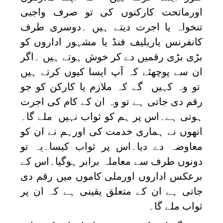
اورماتحت کارکنوں کی تو صرف واجبی
تنخواہ یا اجرت دیتے ہیں ۔دوسری طرف
کانفرنس یاریلیف فنڈ یا مشہور اداروں
کو
بڑی بڑی رقمیں دے کر خوش ہوتے ہیں ۔اگر
ان سے پوچھئے کہ آپ ایسا کیوں کرتے ہیں
تو وہ کہیں گے کہ ملازم یا کارکن کو جو
رقم دی جاتی ہے تو وہ ان کے کام کی اجرت
ہوتی ہے۔اس پر ہم کو ثواب نہیں ملے گا۔
انھوں نے ہماری خدمت کی اورہم نے ان کو
معاوضہ دے دیا۔اس پر ثواب کیسا۔یہ تو
دونوں طرف سے معاملہ برابر ہوگیا۔اس کے
برعکس اداروں اورملی کاموں میں رقم دی
جاتی ہے ان کے متعلق یقینی ہے کہ ان پر
ثواب ملے گا۔