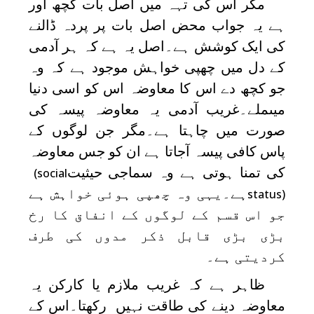
مگر اس کی تہہ میں اصل بات کچھ اور
ہے یہ جواب محض اصل بات پر پردہ ڈالنے
کی ایک کوشش ہے۔اصل یہ ہے کہ ہر آدمی
کے دل میں چھپی خواہش موجود ہے کہ وہ
جو کچھ دے اس کا معاوضہ اس کو اسی دنیا
میںملے۔غریب آدمی یہ معاوضہ پیسہ کی
صورت میں چاہتا ہے۔مگر جن لوگوں کے
پاس کافی پیسہ آجاتا ہے ان کو جس معاوضہ
کی تمنا ہوتی ہے وہ سماجی حیثیت
(social
ہے۔یہی وہ چھپی ہوئی خواہش ہے
status)
جو اس قسم کے لوگوں کے انفاق کا رخ
بڑی بڑی قابل ذکر مدوں کی طرف
کردیتی ہے۔
ظاہر ہے کہ غریب ملازم یا کارکن یہ
معاوضہ دینے کی طاقت نہیں رکھتا۔اس کے