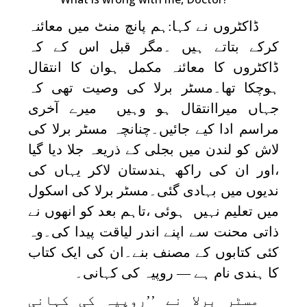
ڈاکٹروں نے کہا:ہم پانچ منٹ میں معائنہ
کرکے بتاتے ہیں ۔مگر قبل اس کے کہ
ڈاکٹروں کا معائنہ مکمل ہوان کا انتقال
ہوچکا تھا۔مسٹر برلا کی وصیت تھی کہ
جہاں میراانتقال ہو وہیں میرے آخری
مراسم ادا کیے جائیں۔چنانچہ مسٹر برلا کی
لاش کو لندن میں بجلی کے ذریعہ جلا دیا گیا
،اور ان کی راکھ ہندستان لاکر یہاں کی
ندیوں میں بہادی گئی۔مسٹر برلا کی اسکول
میں تعلیم نہیں ہوئی ،تاہم بعد کو انھوں نے
ذاتی محنت سے اپنے اندر لیاقت پیدا کی۔وہ
کئی کتابوں کے مصنف بنے۔ان کی ایک کتاب
کا ہندی نام ہے — روپیہ کی کہانی۔
مسٹر برلا نے ’’روپیہ کی کہانی