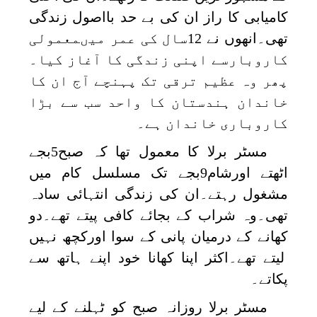
کامیابی کا راز ان کی بے حد بااصول زندگی
تھی۔انھوں نے 12سال کی عمر میںمعمولی
کاروبارسے اپنی زندگی کا آغاز کیا۔
پھر وہ عظیم ترقی تک پہنچے آج ان کا
خاندان ہندستان کا واحد سب سے بڑا
کاروباری خاندان ہے۔
مسٹر برلا کا معمول تھا کہ صبح5بجے
اٹھتے اورشام9بجے تک مسلسل کام میں
مشغول رہتے۔ان کی زندگی انتہائی سادہ
تھی۔وہ شراب کے بجائے کافی پیتے تھے۔دو
کھانے کے درمیان پانی کے سوا اورکچھ نہیں
لیتے تھے۔اکثر اپنا کھانا خود اپنے ہاتھ سے
پکاتے۔
مسٹر برلا روزانہ صبح کو ٹہلنے کے لیے