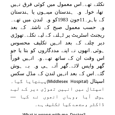
نکلتے تھے۔اس معمول میں کوئی فرق نہیں
تھا، خواہ وہ ہندستان میںہوں یا ہندستان
کے باہر۔11جون 1983کو وہ لندن میں تھے۔
وہ حسب معمول صبح کے ناشتہ کے بعد
ریجنٹ اسٹریٹ پر ٹہلنے کے لیے نکلے۔تھوڑی
دیر چلنے کے بعد انہیں تکلیف محسوس
ہوئی۔انھوں نے اپنے مددگاروں کو بتا یا جو
اس وقت ان کے ساتھ تھے۔وہ انہیں فوراً
گھر واپس لائے۔گھر آتے ہی وہ بے ہوش
گئے۔اس کے بعد انہیں لندن کے مڈل سکس
اسپتال
پہنچایا گیا۔
(Middlesex Hospital)
اسپتال میں انہیں تھوڑی دیر کے لیے
ہوش آیا ،وہاں انھوں نے کہا —
ڈاکٹر ،مجھے کیا تکلیف ہے۔
What is wrong with me, Doctor?