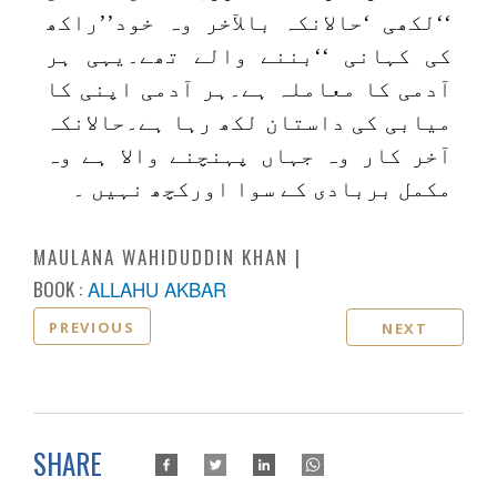
‘‘لکھی ‘حالانکہ بالآخر وہ خود’’راکھ
کی کہانی ‘‘بننے والے تھے۔یہی ہر
آدمی کا معاملہ ہے۔ہر آدمی اپنی کا
میابی کی داستان لکھ رہا ہے۔حالانکہ
آخر کار وہ جہاں پہنچنے والا ہے وہ
مکمل بربادی کے سوا اورکچھ نہیں ۔
MAULANA WAHIDUDDIN KHAN
BOOK :
ALLAHU AKBAR
PREVIOUS
NEXT
SHARE