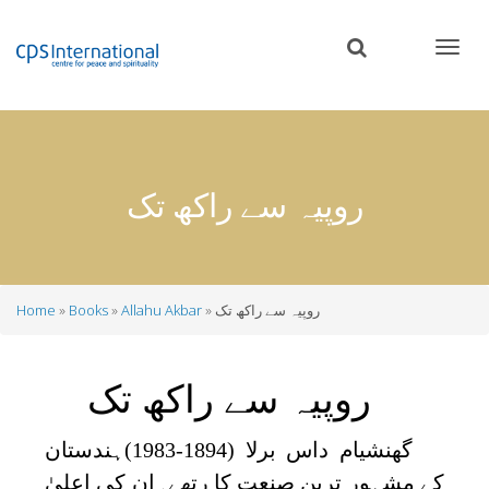
Skip
to
main
content
روپیہ سے راکھ تک
روپیہ سے راکھ تک
Allahu Akbar
Books
Home
Breadcrumb
روپیہ سے راکھ تک
گھنشیام داس برلا (1894-1983)ہندستان
کے مشہور ترین صنعت کا رتھے۔ان کی اعلیٰ