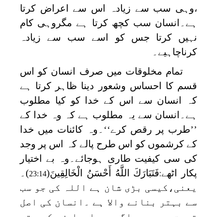
،وہی سب سے زیادہ اس سے اعراض کرتا
ہے۔انسان سب کچھ کرتا ہے مگروہی کام
نہیں کرتا جس کو اسے سب سے زیادہ
کرناچاہیے۔
تمام مخلوقات میں صرف انسان کو اس
قسم کا احساس وشعور دینا ظاہر کرتا ہے
کہ انسان سے اس کے خدا کو کیا مطلوب
ہے۔انسان سے یہ مطلوب ہے کہ وہ خدا کے
’’طرب پر رقص کرے‘‘۔وہ کائنات میں خدا
کے کرشموں کو اس طرح پالے کہ اس پر وجد
کی سی کیفیت طاری ہوجائے۔وہ بے اختیار
پکار اٹھے
فَتَبَارَكَ اللَّهُ أَحْسَنُ الْخَالِقِينَ
(
)۔
:
23:14
یعنی،کیسی بڑی شان ہے اللہ کی جو سب
سے بہتر بنانے والا ہے ۔انسان کی اصل
قیمت یہی ہے۔اگر وہ ایسا نہ کرے تو