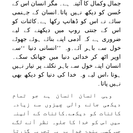
جمال وکمال کا آئینہ ہے۔ مگر انسان اس کے
حُسن کو دیکھ نہیں پاتا۔انسان کے جہنمی
سائے نے اس کو ڈھانپ رکھا ہے۔کائنات کو
اس کے جنتی روپ میں دیکھنے کے لیے
ضروری ہے کہ آدمی اپنے بنائے ہوئے جھوٹے
خول سے باہر آئے۔وہ ’’انسانی دنیا ‘‘سے
اوپر اٹھ کر خدائی دنیا میں جھانک سکے۔
انسان اپنے خول سے باہر نکلنے پر تیار نہیں
ہوتا ،اس لیے وہ خدا کی دنیا کو دیکھ بھی
نہیں پاتا۔
وہی انسان انسان ہے جو تمام
دیکھی جانے والی چیزوں سے زیادہ
کائنات کو دیکھے۔کائنات کے آئینہ
میں اس کو خدا کا جلوہ نظر آنے لگے
جب کسی بندۂ خدا پر یہ تجربہ گزرتا