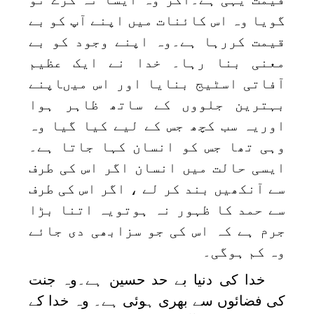
گویا وہ اس کائنات میں اپنے آپ کو بے
قیمت کررہا ہے۔وہ اپنے وجود کو بے
معنی بنا رہا۔ خدا نے ایک عظیم
آفاتی اسٹیج بنایا اور اس میںاپنے
بہترین جلووں کے ساتھ ظاہر ہوا
اوریہ سب کچھ جس کے لیے کیا گیا وہ
وہی تھا جس کو انسان کہا جاتا ہے۔
ایسی حالت میں انسان اگر اس کی طرف
سے آنکھیں بند کر لے ، اگر اس کی طرف
سے حمد کا ظہور نہ ہوتویہ اتنا بڑا
جرم ہے کہ اس کی جو سزابھی دی جائے
وہ کم ہوگی۔
خدا کی دنیا بے حد حسین ہے۔وہ جنت
کی فضائوں سے بھری ہوئی ہے۔ وہ خدا کے