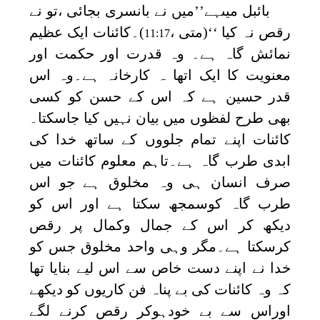
بائبل میںہے’’میں نے بانسری بجائی ،تو نے
رقص نہ کیا ‘‘(متی ،
)۔کائنات ایک عظیم
11:17
نمائش گاہ ہے۔ وہ قدرت اور حکمت اور
معنویت کا ایک اتھا ہ کارخانہ ہے۔وہ اس
قدر حسین ہے کہ اس کے حسن کو کسی
بھی طرح لفظوں میں بیان نہیں کیا جاسکتا۔
کائنات اپنے تمام جلووں کے ساتھ خدا کی
ابدی طرب گاہ ہے۔تاہم معلوم کائنات میں
صرف انسان ہی وہ مخلوق ہے جو اس
طرب گاہ کوسمجھ سکتا ہے اور اس کو
دیکھ کر اس کے جمال وکمال پر رقص
کرسکتا ہے۔مگر وہی واحد مخلوق جس کو
خدا نے اپنے دست خاص سے اس لیے بنایا تھا
کہ وہ کائنات کی بے پناہ فن کاریوں کو دیکھے
اوراس سے بے خودہوکر رقص کرنے لگے