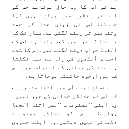
ہے تو اس کا وہ حال ہوتاہے جس کو
انسانی لفظوں میں بیان نہیں کیا
جاسکتا۔اس کی زبان خدا کی حمد
وثنامیں تر رہنے لگتی ہے۔یہاں تک کہ
وہ خدا کے نور میں ڈوب جاتا ہے۔اس کے
الفاظ جواب دینے لگتے ہیں۔اس کا شدت
احساس آنکھوں کی راہ سے بہہ نکلتا
ہے۔خدا کی خدائی کے اعتراف میں اس
کا پوراوجود خاکستر ہوجاتا ہے۔
انسان اپنے آپ میں اتنا مشغول ہے
کہ اس کو خداکی خدائی کی خبر نہیں۔
وہ اپنی ’’مصنوعات ‘‘میں اتنا الجھا
ہواہےکہ اس کو خداکی مصنوعات
دکھائی نہیں دیتیں۔وہ اپنے جلووں