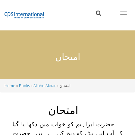
Skip
to
main
content
امتحان
امتحان
Allahu Akbar
Books
Home
Breadcrumb
امتحان
حضرت ابراہیم کو خواب میں دکھا یا گیا
کہ آپ اپنے بیٹے کو ذبح کررہے ہیں ۔حضرت