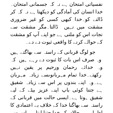
نفسیاتی امتحان ہے نہ کہ جسمانی امتحان۔
خدا انسان کی آمادگی کو دیکھتا ہے نہ کہ کر
ڈالنے کو۔خدا کبھی کسی کو غیر ضروری
مشقت میں نہیں ڈالتا۔مگر مشقت سے
نجات اس کو ملتی ہے جو اپنے آپ کو مشقت
کے حوالے کرنے کا واقعی ثبوت دے دے۔
جو لوگ قربانی کے راستہ سے بھاگتے ہیں
وہ صرف اس بات کا ثبوت دے رہے ہیں کہ
وہ خدائے رحمان ورحیم پر یقین نہیں
رکھتے۔خدا تمام مہربانوںسے زیادہ مہربان
ہے۔وہ اپنے بندوں پر اس سے زیادہ شفیق
ہے جتنا کوئی باپ اپنے عزیز بیٹے کے لیے
شفیق ہوتا ہے۔ایسی حالت میں قربانی کے
راستہ سے بھاگنا خدا کے خلاف بے اعتمادی کا
اظہار ہے۔حالاں کہ خدا جتنا لیتا ہے اس سے