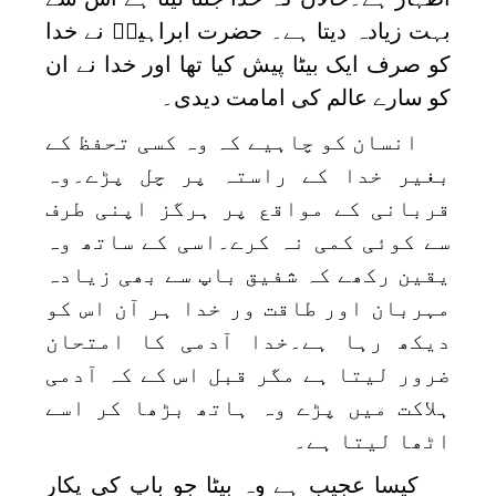
بہت زیادہ دیتا ہے۔ حضرت ابراہیمؑ نے خدا
کو صرف ایک بیٹا پیش کیا تھا اور خدا نے ان
کو سارے عالم کی امامت دیدی۔
انسان کو چاہیے کہ وہ کسی تحفظ کے
بغیر خدا کے راستہ پر چل پڑے۔وہ
قربانی کے مواقع پر ہرگز اپنی طرف
سے کوئی کمی نہ کرے۔اسی کے ساتھ وہ
یقین رکھے کہ شفیق باپ سے بھی زیادہ
مہربان اور طاقت ور خدا ہر آن اس کو
دیکھ رہا ہے۔خدا آدمی کا امتحان
ضرور لیتا ہے مگر قبل اس کے کہ آدمی
ہلاکت میں پڑے وہ ہاتھ بڑھا کر اسے
اٹھا لیتا ہے۔
کیسا عجیب ہے وہ بیٹا جو باپ کی پکار