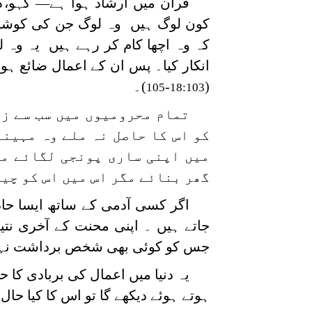
قرآن میں ارشاد ہوا ہے— کہو،کی
کون لوگ ہیں وہ لوگ جن کی کوششیں
کہ وہ اچھا کام کر رہے ہیں یہ وہ ل
انکار کیا۔ پس ان کے اعمال ضائع ہو
(
-
)۔
105
18:103
تمام محرومیوں میں سب سے زی
کو اس کا حاصل نہ ملے وہ مہینہ
میں اپنی ساری پونجی لگائے مگ
گھر بنائے مگر اس میں اس کو چین
اگر کسی آدمی کے ساتھ ایسا حاد
جاتے ہیں ۔ اپنی محنت کے آخری نتیجے
جس کو کوئی بھی شخص برداشت نہی
یہ دنیا میں اعمال کی بربادی کا ح
ہوتے ہوئے دیکھے گا تو اس کا کیا حال 