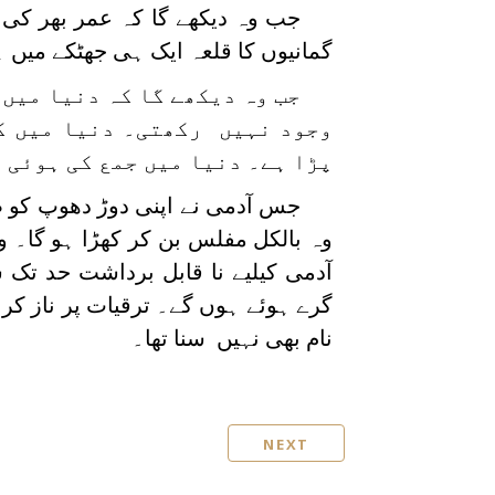
جب وہ دیکھے گا کہ عمر بھر کی م
گمانیوں کا قلعہ ایک ہی جھٹکے میں 
جب وہ دیکھے گا کہ دنیا میں
وجود نہیں رکھتی۔ دنیا میں کھ
پڑا ہے۔ دنیا میں جمع کی ہوئی 
جس آدمی نے اپنی دوڑ دھوپ کو ص
وہ بالکل مفلس بن کر کھڑا ہو گا۔ 
آدمی کیلیے نا قابل برداشت حد تک 
گرے ہوئے ہوں گے۔ ترقیات پر ناز کرن
نام بھی نہیں سنا تھا۔
NEXT