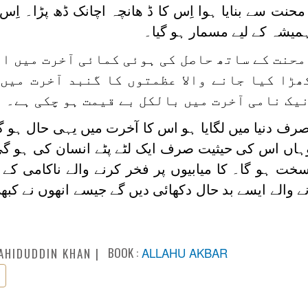
حنت سے بنایا ہوا اِس کا ڈ ھانچہ اچانک ڈھ پڑا۔ ا
ہمیشہ کے لیے مسمار ہو گیا۔
 محنت کے ساتھ حاصل کی ہوئی کمائی آخرت میں ا
ڑا کیا جانے والا عظمتوں کا گنبد آخرت میں 
نیک نامی آخرت میں بالکل بے قیمت ہو چکی ہے۔
رف دنیا میں لگایا ہو اس کا آخرت میں یہی حال ہو گ
وہاں اس کی حیثیت صرف ایک لٹے پٹے انسان کی ہو گی
سخت ہو گا۔ کا میابیوں پر فخر کرنے والے ناکامی کے
ے والے ایسے بد حال دکھائی دیں گے جیسے انھوں نے کبھ
BOOK :
ALLAHU AKBAR
AHIDUDDIN KHAN