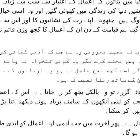
ا میں بتائوں کہ اعمال کے اعتبار سے سب سے زیادہ 
 دنیا کی زندگی میں کھوئی گئیں اور وہ اسی خیال
وگ ہیں جنھوںنے اپنے رب کی نشانیوں کا اور اس سے 
 گیے ہم قیامت کے دن ان کے اعمال کا کچھ وزن قائم ن
ادہ عجیب محرومی وہ ہے جب کہ آدمی کمائی کر
 بھر محنت کرے مگر وہ کوئی تنخواہ نہ پائے 
ر اسے کچھ نفع حاصل نہ ہو وہ ارمانوں کے سا
 کے ساتھ رہنا نصیب نہ ہو۔
ثہ گزرے تو وہ بالکل بجھ کر رہ جاتا ہے۔ اس کے اع
 کو اپنی آنکھوں کے سامنے برباد ہوتے دیکھنا اتنا بڑا
ں کر سکتا۔
ال ہے۔ پھر آخرت میں جب آدمی اپنے اعمال کو ابدی طور
ہو گا۔