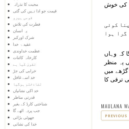
ِس کی خوش
محبت کا نذرانہ
قیمت جو ادا نہیں کی گئی
قومی ہیرو
فطرت کی تلاش
پنا کوئی
یہ انسان
گرا ہوا
شرک اورکبر
عقید ۂ خدا
عظمت خداوندی
ا کہ وہاں
کارخانہ کائنات
 یہ منظر
تقویٰ کیا ہے
 گڑھے میں
خرابی کی جڑ
خد اسے غافل
ی ترقی کا
تضادختم ہوگیا
خد اکی نشانیاں
قدرتی مناظر
شناختی کارڈ کے بغیر
MAULANA W
جب پردہ اٹھے گا
PREVIOUS
جھوٹی بڑائی
خدا کی نشانی