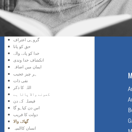
خد اسے نسبت
حق کی پہچان
پانے والا
دریافت کی لذت
سچائی کو پانے والا
گروہی اعتراف
حق کو پانا
خدا کو پانے والے
انکشاف خدا وندی
ایمان میں اضافہ
ABOUT US
M
ہر چیز عجیب
نفی ذات
اللہ کا ذکر
Home
A
کھونے والا پاتا ہے
About Us
A
فیصلہ کے دن
اس دن کیاہو گا
Download Quran
B
دولت کا فریب
Get Involved
G
گھاٹے والا
انسان کاالمیہ
Order Free Quran
M