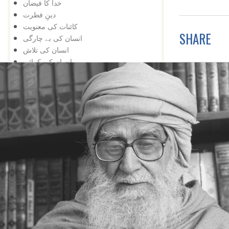
خدا کا فیضان
دینِ فطرت
کائنات کی معنویت
SHARE
انسان کی بے چارگی
انسان کی تلاش
انسان کی کمائی
کچھ سے کچھ
محرومی
یہ بھی ممکن ہے
عجزکی تلافی
کائناتی نمونہ
ضمیر کے خلاف
اژدہا بھی
خدا پر ستی
زندگی کا مسئلہ
زلزلہ درکار ہے
خدا کی یافت
معرفت
توحید اورشرک
سب کچھ عجیب ہے