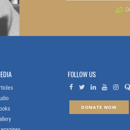
D
EDIA
FOLLOW US
rticles
udio
DONATE NOW
ooks
allery
agazines