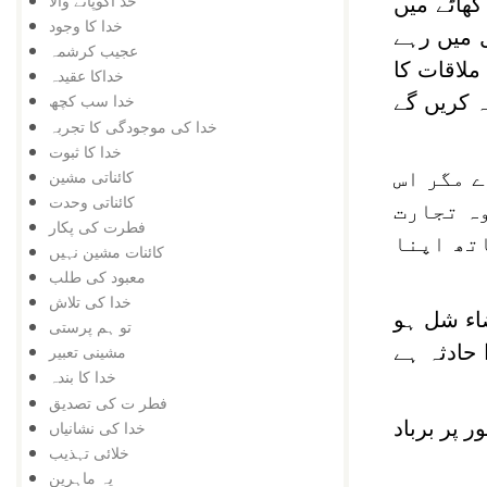
خد اکوپانے والا
گھاٹے میں
خدا کا وجود
 میں رہے
عجیب کرشمہ
ملاقات کا
خداکا عقیدہ
ہ کریں گے
خدا سب کچھ
خدا کی موجودگی کا تجربہ
خدا کا ثبوت
کائناتی مشین
ے مگر اس
کائناتی وحدت
وہ تجارت
فطرت کی پکار
تھ اپنا
کائنات مشین نہیں
معبود کی طلب
خدا کی تلاش
ضاء شل ہو
تو ہم پرستی
 حادثہ ہے
مشینی تعبیر
خدا کا بندہ
فطر ت کی تصدیق
 پر برباد
خدا کی نشانیاں
خلائی تہذیب
یہ ماہرین