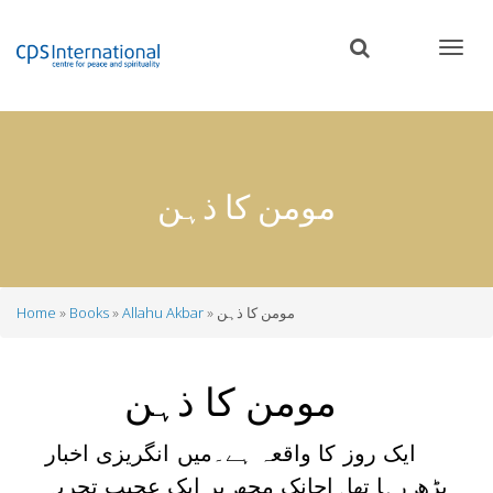
Skip
to
main
content
مومن کا ذہن
مومن کا ذہن
Allahu Akbar
Books
Home
Breadcrumb
مومن کا ذہن
ایک روز کا واقعہ ہے۔میں انگریزی اخبار
پڑھ رہا تھا۔اچانک مجھ پر ایک عجیب تجربہ