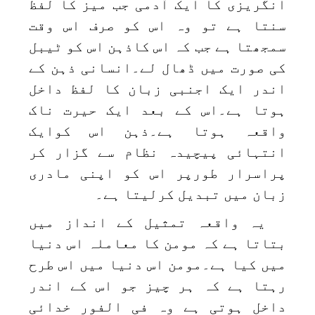
انگریزی کا ایک آدمی جب میز کا لفظ
سنتا ہے تو وہ اس کو صرف اس وقت
سمجھتا ہے جب کہ اس کاذہن اس کو ٹیبل
کی صورت میں ڈھال لے۔انسانی ذہن کے
اندر ایک اجنبی زبان کا لفظ داخل
ہوتا ہے۔اس کے بعد ایک حیرت ناک
واقعہ ہوتا ہے۔ذہن اس کوایک
انتہائی پیچیدہ نظام سے گزار کر
پراسرار طورپر اس کو اپنی مادری
زبان میں تبدیل کرلیتا ہے۔
یہ واقعہ تمثیل کے انداز میں
بتاتا ہے کہ مومن کا معاملہ اس دنیا
میں کیا ہے۔مومن اس دنیا میں اس طرح
رہتا ہے کہ ہر چیز جو اس کے اندر
داخل ہوتی ہے وہ فی الفور خدائی