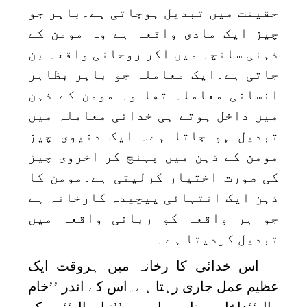
حقیقت میں تبدیل ہوجاتی ہے۔باہر جو
چیز ایک مادی واقعہ ہے وہ مومن کے
ذہنی سانچہ میں آکر روحانی واقعہ بن
جاتی ہے۔ایک معاملہ جو باہر بظاہر
انسانی معاملہ تھا وہ مومن کے ذہن
میں داخل ہوتے ہی خدائی معاملہ میں
تبدیل ہو جاتا ہے۔ ایک دنیوی چیز
مومن کے ذہن میں پہنچ کر اخروی چیز
کی صورت اختیار کرلیتی ہے۔مومن کا
ذہن ایک انتہائی پیچیدہ کارخانہ ہے
جو ہر واقعہ کو ربانی واقعہ میں
تبدیل کردیتا ہے۔
اس خدائی کا رخانہ میں ہروقت ایک
عظیم عمل جاری رہتا ہے۔اس کے اندر ’’خام
مال‘‘داخل ہوتا ہے اوروہ ’’تیارمال‘‘بن کر