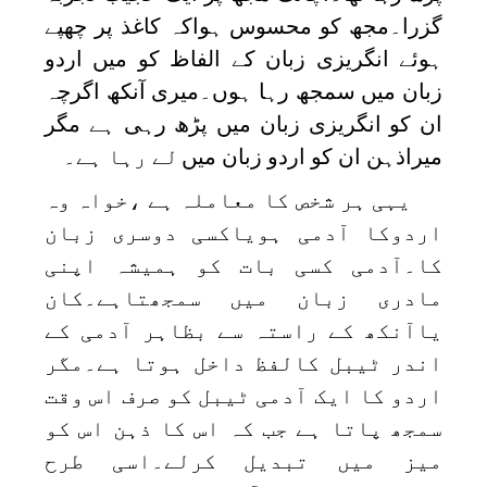
گزرا۔مجھ کو محسوس ہواکہ کاغذ پر چھپے
ہوئے انگریزی زبان کے الفاظ کو میں اردو
زبان میں سمجھ رہا ہوں۔میری آنکھ اگرچہ
ان کو انگریزی زبان میں پڑھ رہی ہے مگر
میراذہن ان کو اردو زبان میں
لے رہا ہے۔
یہی ہر شخص کا معاملہ ہے ،خواہ وہ
اردوکا آدمی ہویاکسی دوسری زبان
کا۔آدمی کسی بات کو ہمیشہ اپنی
مادری زبان میں سمجھتاہے۔کان
یاآنکھ کے راستہ سے بظاہر آدمی کے
اندر ٹیبل کالفظ داخل ہوتا ہے۔مگر
اردو کا ایک آدمی ٹیبل کو صرف اس وقت
سمجھ پاتا ہے جب کہ اس کا ذہن اس کو
میز میں تبدیل کرلے۔اسی طرح